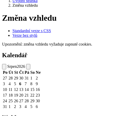
Úvodní stránka
Změna vzhledu
Změna vzhledu
Standardní verze s CSS
Verze bez stylů
Upozornění: změna vzhledu vyžaduje zapnuté cookies.
Kalendář
Srpen
2026
Po
Út
St
Čt
Pá
So
Ne
27
28
29
30
31
1
2
3
4
5
6
7
8
9
10
11
12
13
14
15
16
17
18
19
20
21
22
23
24
25
26
27
28
29
30
31
1
2
3
4
5
6