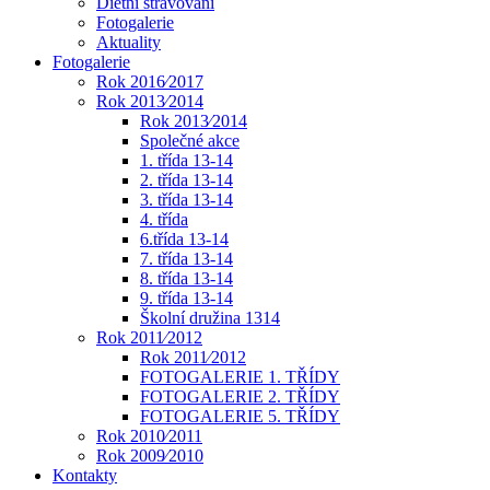
Dietní stravování
Fotogalerie
Aktuality
Fotogalerie
Rok 2016⁄2017
Rok 2013⁄2014
Rok 2013⁄2014
Společné akce
1. třída 13-14
2. třída 13-14
3. třída 13-14
4. třída
6.třída 13-14
7. třída 13-14
8. třída 13-14
9. třída 13-14
Školní družina 1314
Rok 2011⁄2012
Rok 2011⁄2012
FOTOGALERIE 1. TŘÍDY
FOTOGALERIE 2. TŘÍDY
FOTOGALERIE 5. TŘÍDY
Rok 2010⁄2011
Rok 2009⁄2010
Kontakty