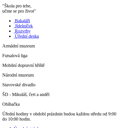
"Škola pro tebe,
učme se pro život"
Bakaláři
Jídelníček
Rozvrhy
Úřední deska
Armádní muzeum
Futsalová liga
Mobilní dopravní hřiště
Národní muzeum
Stavovské divadlo
ŠD - Mikuláš, čert a anděl
Obíhačka
Úřední hodiny v období prázdnin budou každou středu od 9:00
do 10:00 hodin.