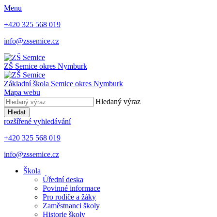
Menu
+420 325 568 019
info@zssemice.cz
ZŠ Semice
okres Nymburk
Základní škola Semice
okres Nymburk
Mapa webu
Hledaný výraz
Hledat
rozšířené vyhledávání
+420 325 568 019
info@zssemice.cz
Škola
Úřední deska
Povinné informace
Pro rodiče a žáky
Zaměstnanci školy
Historie školy