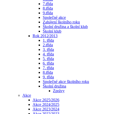
7.třída
8.třída
9.třída
Společné akce
Zahájení školního roku
Školní družina a školní klub
Školní klub
Rok 2012⁄2013
1. třída
2.třída
3. třída
4. třída
5. třída
6. třída
7. třída
8.třída
9. třída
Společné akce školního roku
Školní družina
Zprávy
Akce
Akce 2025⁄2026
Akce 2024⁄2025
Akce 2023⁄2024
Akce 2022⁄2023