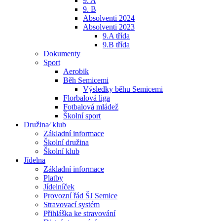
9. A
9. B
Absolventi 2024
Absolventi 2023
9.A třída
9.B třída
Dokumenty
Sport
Aerobik
Běh Semicemi
Výsledky běhu Semicemi
Florbalová liga
Fotbalová mládež
Školní sport
Družina⁄ klub
Základní informace
Školní družina
Školní klub
Jídelna
Základní informace
Platby
Jídelníček
Provozní řád ŠJ Semice
Stravovací systém
Přihláška ke stravování