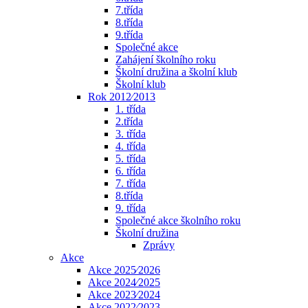
7.třída
8.třída
9.třída
Společné akce
Zahájení školního roku
Školní družina a školní klub
Školní klub
Rok 2012⁄2013
1. třída
2.třída
3. třída
4. třída
5. třída
6. třída
7. třída
8.třída
9. třída
Společné akce školního roku
Školní družina
Zprávy
Akce
Akce 2025⁄2026
Akce 2024⁄2025
Akce 2023⁄2024
Akce 2022⁄2023