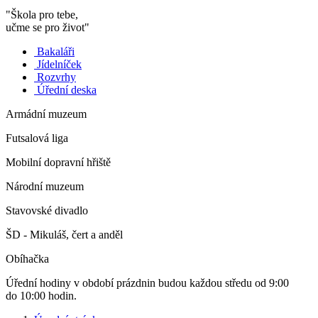
"Škola pro tebe,
učme se pro život"
Bakaláři
Jídelníček
Rozvrhy
Úřední deska
Armádní muzeum
Futsalová liga
Mobilní dopravní hřiště
Národní muzeum
Stavovské divadlo
ŠD - Mikuláš, čert a anděl
Obíhačka
Úřední hodiny v období prázdnin budou každou středu od 9:00
do 10:00 hodin.