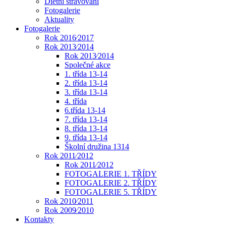
Dietní stravování
Fotogalerie
Aktuality
Fotogalerie
Rok 2016⁄2017
Rok 2013⁄2014
Rok 2013⁄2014
Společné akce
1. třída 13-14
2. třída 13-14
3. třída 13-14
4. třída
6.třída 13-14
7. třída 13-14
8. třída 13-14
9. třída 13-14
Školní družina 1314
Rok 2011⁄2012
Rok 2011⁄2012
FOTOGALERIE 1. TŘÍDY
FOTOGALERIE 2. TŘÍDY
FOTOGALERIE 5. TŘÍDY
Rok 2010⁄2011
Rok 2009⁄2010
Kontakty