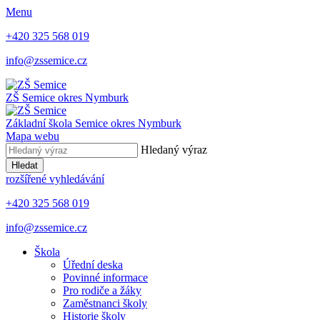
Menu
+420 325 568 019
info@zssemice.cz
ZŠ Semice
okres Nymburk
Základní škola Semice
okres Nymburk
Mapa webu
Hledaný výraz
Hledat
rozšířené vyhledávání
+420 325 568 019
info@zssemice.cz
Škola
Úřední deska
Povinné informace
Pro rodiče a žáky
Zaměstnanci školy
Historie školy