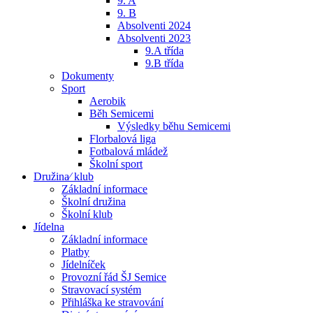
9. A
9. B
Absolventi 2024
Absolventi 2023
9.A třída
9.B třída
Dokumenty
Sport
Aerobik
Běh Semicemi
Výsledky běhu Semicemi
Florbalová liga
Fotbalová mládež
Školní sport
Družina⁄ klub
Základní informace
Školní družina
Školní klub
Jídelna
Základní informace
Platby
Jídelníček
Provozní řád ŠJ Semice
Stravovací systém
Přihláška ke stravování