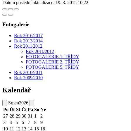
Datum poslední aktualizace:
19. 3. 2015 10:22
Fotogalerie
Rok 2016⁄2017
Rok 2013⁄2014
Rok 2011⁄2012
Rok 2011⁄2012
FOTOGALERIE 1. TŘÍDY
FOTOGALERIE 2. TŘÍDY
FOTOGALERIE 5. TŘÍDY
Rok 2010⁄2011
Rok 2009⁄2010
Kalendář
Srpen
2026
Po
Út
St
Čt
Pá
So
Ne
27
28
29
30
31
1
2
3
4
5
6
7
8
9
10
11
12
13
14
15
16