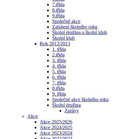
7.třída
8.třída
9.třída
Společné akce
Zahájení školního roku
Školní družina a školní klub
Školní klub
Rok 2012⁄2013
1. třída
2.třída
3. třída
4. třída
5. třída
6. třída
7. třída
8.třída
9. třída
Společné akce školního roku
Školní družina
Zprávy
Akce
Akce 2025⁄2026
Akce 2024⁄2025
Akce 2023⁄2024
Akce 2022⁄2023