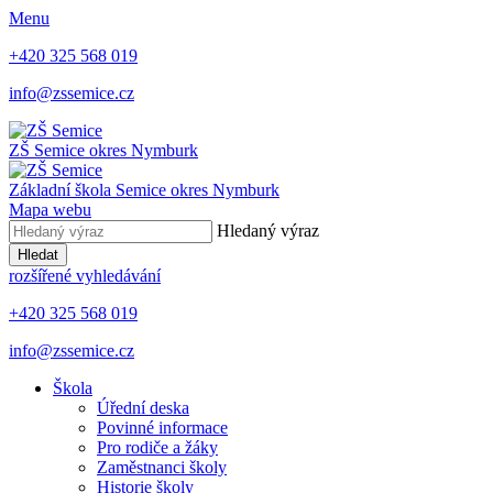
Menu
+420 325 568 019
info@zssemice.cz
ZŠ Semice
okres Nymburk
Základní škola Semice
okres Nymburk
Mapa webu
Hledaný výraz
Hledat
rozšířené vyhledávání
+420 325 568 019
info@zssemice.cz
Škola
Úřední deska
Povinné informace
Pro rodiče a žáky
Zaměstnanci školy
Historie školy