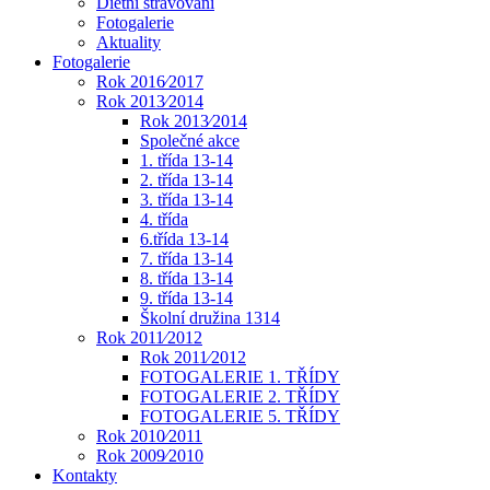
Dietní stravování
Fotogalerie
Aktuality
Fotogalerie
Rok 2016⁄2017
Rok 2013⁄2014
Rok 2013⁄2014
Společné akce
1. třída 13-14
2. třída 13-14
3. třída 13-14
4. třída
6.třída 13-14
7. třída 13-14
8. třída 13-14
9. třída 13-14
Školní družina 1314
Rok 2011⁄2012
Rok 2011⁄2012
FOTOGALERIE 1. TŘÍDY
FOTOGALERIE 2. TŘÍDY
FOTOGALERIE 5. TŘÍDY
Rok 2010⁄2011
Rok 2009⁄2010
Kontakty