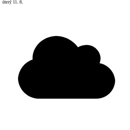
úterý
11. 8.