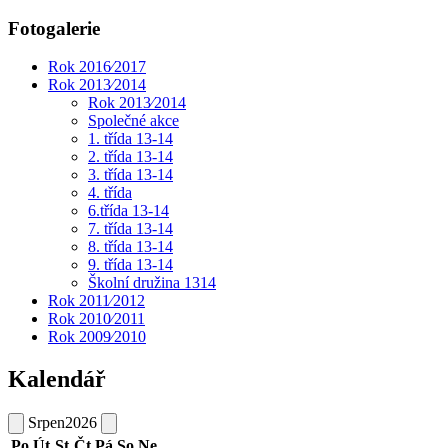
Fotogalerie
Rok 2016⁄2017
Rok 2013⁄2014
Rok 2013⁄2014
Společné akce
1. třída 13-14
2. třída 13-14
3. třída 13-14
4. třída
6.třída 13-14
7. třída 13-14
8. třída 13-14
9. třída 13-14
Školní družina 1314
Rok 2011⁄2012
Rok 2010⁄2011
Rok 2009⁄2010
Kalendář
Srpen
2026
Po
Út
St
Čt
Pá
So
Ne