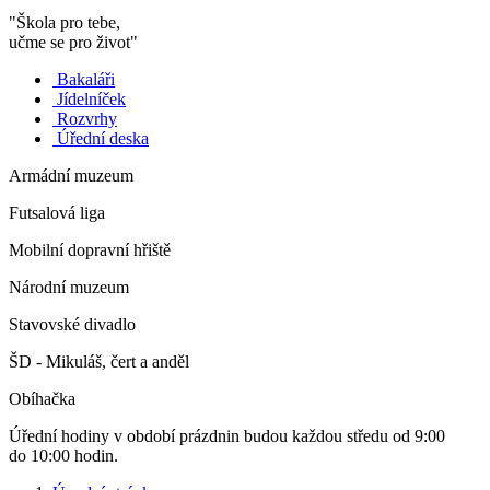
"Škola pro tebe,
učme se pro život"
Bakaláři
Jídelníček
Rozvrhy
Úřední deska
Armádní muzeum
Futsalová liga
Mobilní dopravní hřiště
Národní muzeum
Stavovské divadlo
ŠD - Mikuláš, čert a anděl
Obíhačka
Úřední hodiny v období prázdnin budou každou středu od 9:00
do 10:00 hodin.