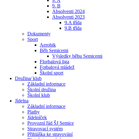
9. A
9. B
Absolventi 2024
Absolventi 2023
9.A třída
9.B třída
Dokumenty
Sport
Aerobik
Běh Semicemi
Výsledky běhu Semicemi
Florbalová liga
Fotbalová mládež
Školní sport
Družina⁄ klub
Základní informace
Školní družina
Školní klub
Jídelna
Základní informace
Platby
Jídelníček
Provozní řád ŠJ Semice
Stravovací systém
Přihláška ke stravování