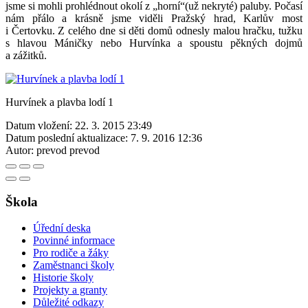
jsme si mohli prohlédnout okolí z „horní“(už nekryté) paluby. Počasí
nám přálo a krásně jsme viděli Pražský hrad, Karlův most
i Čertovku. Z celého dne si děti domů odnesly malou hračku, tužku
s hlavou Máničky nebo Hurvínka a spoustu pěkných dojmů
a zážitků.
Hurvínek a plavba lodí 1
Datum vložení:
22. 3. 2015 23:49
Datum poslední aktualizace:
7. 9. 2016 12:36
Autor:
prevod prevod
Škola
Úřední deska
Povinné informace
Pro rodiče a žáky
Zaměstnanci školy
Historie školy
Projekty a granty
Důležité odkazy