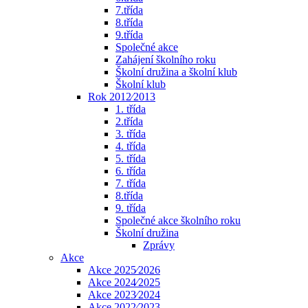
7.třída
8.třída
9.třída
Společné akce
Zahájení školního roku
Školní družina a školní klub
Školní klub
Rok 2012⁄2013
1. třída
2.třída
3. třída
4. třída
5. třída
6. třída
7. třída
8.třída
9. třída
Společné akce školního roku
Školní družina
Zprávy
Akce
Akce 2025⁄2026
Akce 2024⁄2025
Akce 2023⁄2024
Akce 2022⁄2023