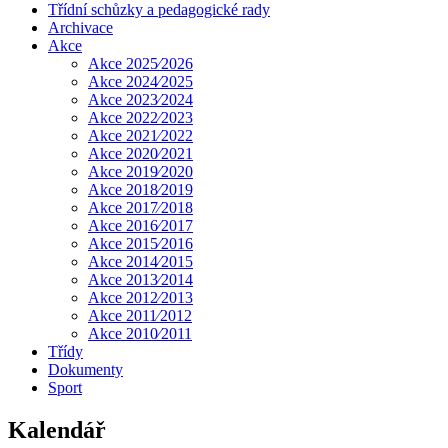
Třídní schůzky a pedagogické rady
Archivace
Akce
Akce 2025⁄2026
Akce 2024⁄2025
Akce 2023⁄2024
Akce 2022⁄2023
Akce 2021⁄2022
Akce 2020⁄2021
Akce 2019⁄2020
Akce 2018⁄2019
Akce 2017⁄2018
Akce 2016⁄2017
Akce 2015⁄2016
Akce 2014⁄2015
Akce 2013⁄2014
Akce 2012⁄2013
Akce 2011⁄2012
Akce 2010⁄2011
Třídy
Dokumenty
Sport
Kalendář