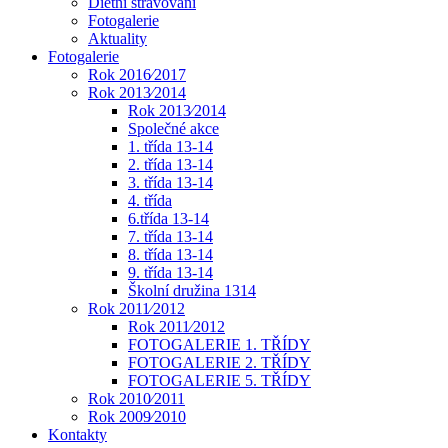
Dietní stravování
Fotogalerie
Aktuality
Fotogalerie
Rok 2016⁄2017
Rok 2013⁄2014
Rok 2013⁄2014
Společné akce
1. třída 13-14
2. třída 13-14
3. třída 13-14
4. třída
6.třída 13-14
7. třída 13-14
8. třída 13-14
9. třída 13-14
Školní družina 1314
Rok 2011⁄2012
Rok 2011⁄2012
FOTOGALERIE 1. TŘÍDY
FOTOGALERIE 2. TŘÍDY
FOTOGALERIE 5. TŘÍDY
Rok 2010⁄2011
Rok 2009⁄2010
Kontakty