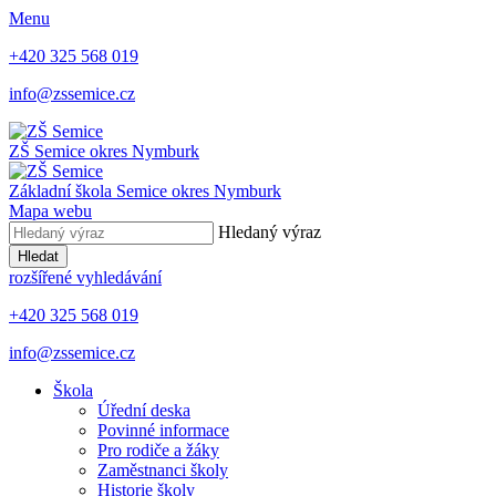
Menu
+420 325 568 019
info@zssemice.cz
ZŠ Semice
okres Nymburk
Základní škola Semice
okres Nymburk
Mapa webu
Hledaný výraz
Hledat
rozšířené vyhledávání
+420 325 568 019
info@zssemice.cz
Škola
Úřední deska
Povinné informace
Pro rodiče a žáky
Zaměstnanci školy
Historie školy