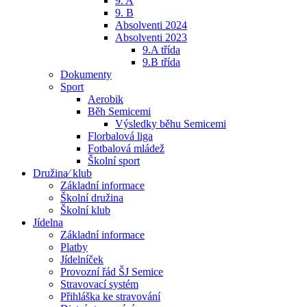
9. A
9. B
Absolventi 2024
Absolventi 2023
9.A třída
9.B třída
Dokumenty
Sport
Aerobik
Běh Semicemi
Výsledky běhu Semicemi
Florbalová liga
Fotbalová mládež
Školní sport
Družina⁄ klub
Základní informace
Školní družina
Školní klub
Jídelna
Základní informace
Platby
Jídelníček
Provozní řád ŠJ Semice
Stravovací systém
Přihláška ke stravování