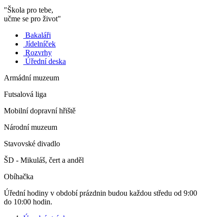
"Škola pro tebe,
učme se pro život"
Bakaláři
Jídelníček
Rozvrhy
Úřední deska
Armádní muzeum
Futsalová liga
Mobilní dopravní hřiště
Národní muzeum
Stavovské divadlo
ŠD - Mikuláš, čert a anděl
Obíhačka
Úřední hodiny v období prázdnin budou každou středu od 9:00
do 10:00 hodin.