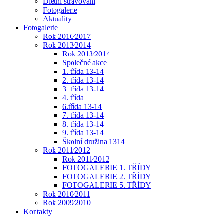
Dietní stravování
Fotogalerie
Aktuality
Fotogalerie
Rok 2016⁄2017
Rok 2013⁄2014
Rok 2013⁄2014
Společné akce
1. třída 13-14
2. třída 13-14
3. třída 13-14
4. třída
6.třída 13-14
7. třída 13-14
8. třída 13-14
9. třída 13-14
Školní družina 1314
Rok 2011⁄2012
Rok 2011⁄2012
FOTOGALERIE 1. TŘÍDY
FOTOGALERIE 2. TŘÍDY
FOTOGALERIE 5. TŘÍDY
Rok 2010⁄2011
Rok 2009⁄2010
Kontakty