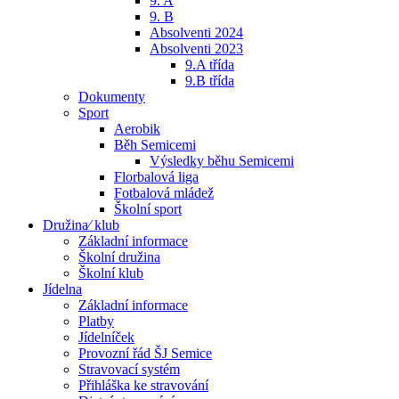
9. A
9. B
Absolventi 2024
Absolventi 2023
9.A třída
9.B třída
Dokumenty
Sport
Aerobik
Běh Semicemi
Výsledky běhu Semicemi
Florbalová liga
Fotbalová mládež
Školní sport
Družina⁄ klub
Základní informace
Školní družina
Školní klub
Jídelna
Základní informace
Platby
Jídelníček
Provozní řád ŠJ Semice
Stravovací systém
Přihláška ke stravování