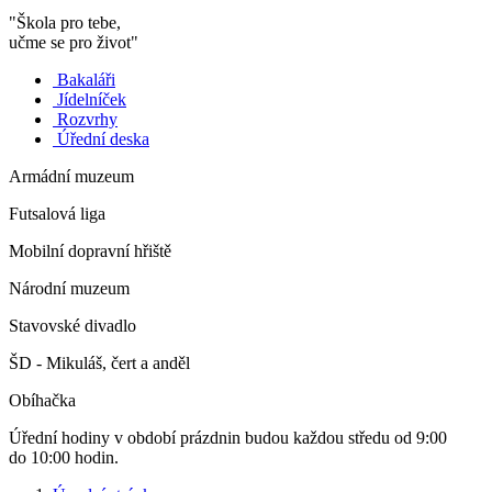
"Škola pro tebe,
učme se pro život"
Bakaláři
Jídelníček
Rozvrhy
Úřední deska
Armádní muzeum
Futsalová liga
Mobilní dopravní hřiště
Národní muzeum
Stavovské divadlo
ŠD - Mikuláš, čert a anděl
Obíhačka
Úřední hodiny v období prázdnin budou každou středu od 9:00
do 10:00 hodin.