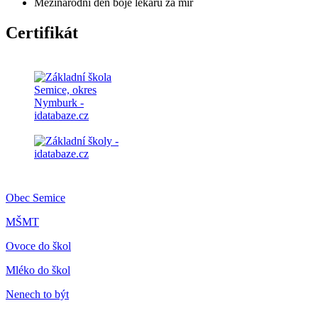
Mezinárodní den boje lékařů za mír
Certifikát
Obec Semice
MŠMT
Ovoce do škol
Mléko do škol
Nenech to být