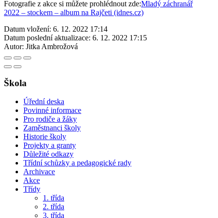
Fotografie z akce si můžete prohlédnout zde:
Mladý záchranář
2022 – stockem – album na Rajčeti (idnes.cz)
Datum vložení:
6. 12. 2022 17:14
Datum poslední aktualizace:
6. 12. 2022 17:15
Autor:
Jitka Ambrožová
Škola
Úřední deska
Povinné informace
Pro rodiče a žáky
Zaměstnanci školy
Historie školy
Projekty a granty
Důležité odkazy
Třídní schůzky a pedagogické rady
Archivace
Akce
Třídy
1. třída
2. třída
3. třída