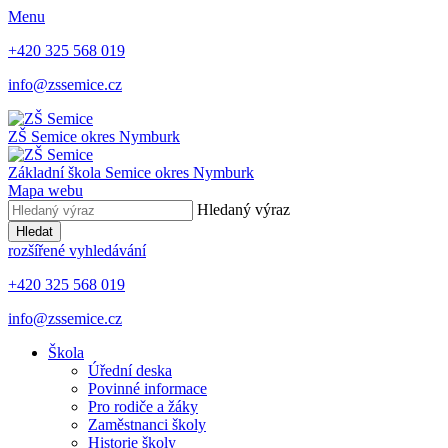
Menu
+420 325 568 019
info@zssemice.cz
ZŠ Semice
okres Nymburk
Základní škola Semice
okres Nymburk
Mapa webu
Hledaný výraz
Hledat
rozšířené vyhledávání
+420 325 568 019
info@zssemice.cz
Škola
Úřední deska
Povinné informace
Pro rodiče a žáky
Zaměstnanci školy
Historie školy