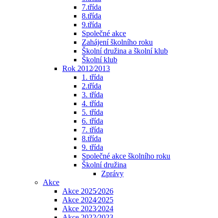
7.třída
8.třída
9.třída
Společné akce
Zahájení školního roku
Školní družina a školní klub
Školní klub
Rok 2012⁄2013
1. třída
2.třída
3. třída
4. třída
5. třída
6. třída
7. třída
8.třída
9. třída
Společné akce školního roku
Školní družina
Zprávy
Akce
Akce 2025⁄2026
Akce 2024⁄2025
Akce 2023⁄2024
Akce 2022⁄2023