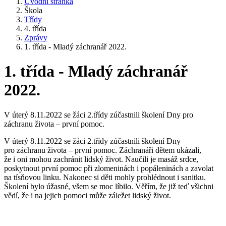
Úvodní stránka
Škola
Třídy
4. třída
Zprávy
1. třída - Mladý záchranář 2022.
1. třída - Mladý záchranář
2022.
V úterý 8.11.2022 se žáci 2.třídy zúčastnili školení Dny pro
záchranu života – první pomoc.
V úterý 8.11.2022 se žáci 2.třídy zúčastnili školení Dny
pro záchranu života – první pomoc. Záchranáři dětem ukázali,
že i oni mohou zachránit lidský život. Naučili je masáž srdce,
poskytnout první pomoc při zlomeninách i popáleninách a zavolat
na tísňovou linku. Nakonec si děti mohly prohlédnout i sanitku.
Školení bylo úžasné, všem se moc líbilo. Věřím, že již teď všichni
vědí, že i na jejich pomoci může záležet lidský život.