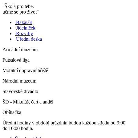
"Škola pro tebe,
učme se pro život"
Bakaláři
Jídelníček
Rozvrhy
Úřední deska
Armádní muzeum
Futsalová liga
Mobilní dopravní hřiště
Národní muzeum
Stavovské divadlo
ŠD - Mikuláš, čert a anděl
Obíhačka
Úřední hodiny v období prázdnin budou každou středu od 9:00
do 10:00 hodin.