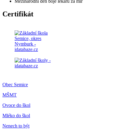
Mezinárodní den boje lékařů za mír
Certifikát
Obec Semice
MŠMT
Ovoce do škol
Mléko do škol
Nenech to být