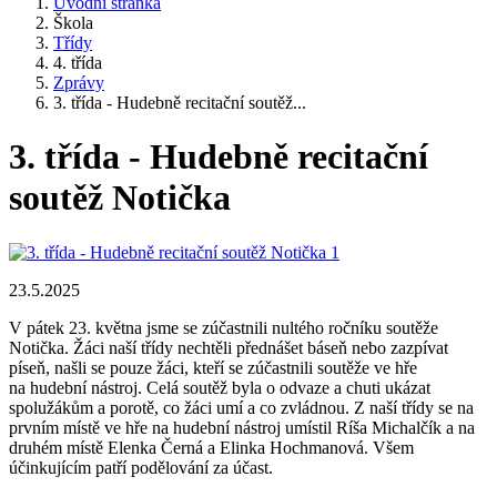
Úvodní stránka
Škola
Třídy
4. třída
Zprávy
3. třída - Hudebně recitační soutěž...
3. třída - Hudebně recitační
soutěž Notička
23.5.2025
V pátek 23. května jsme se zúčastnili nultého ročníku soutěže
Notička. Žáci naší třídy nechtěli přednášet báseň nebo zazpívat
píseň, našli se pouze žáci, kteří se zúčastnili soutěže ve hře
na hudební nástroj. Celá soutěž byla o odvaze a chuti ukázat
spolužákům a porotě, co žáci umí a co zvládnou. Z naší třídy se na
prvním místě ve hře na hudební nástroj umístil Ríša Michalčík a na
druhém místě Elenka Černá a Elinka Hochmanová. Všem
účinkujícím patří podělování za účast.