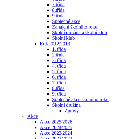
7.třída
8.třída
9.třída
Společné akce
Zahájení školního roku
Školní družina a školní klub
Školní klub
Rok 2012⁄2013
1. třída
2.třída
3. třída
4. třída
5. třída
6. třída
7. třída
8.třída
9. třída
Společné akce školního roku
Školní družina
Zprávy
Akce
Akce 2025⁄2026
Akce 2024⁄2025
Akce 2023⁄2024
Akce 2022⁄2023