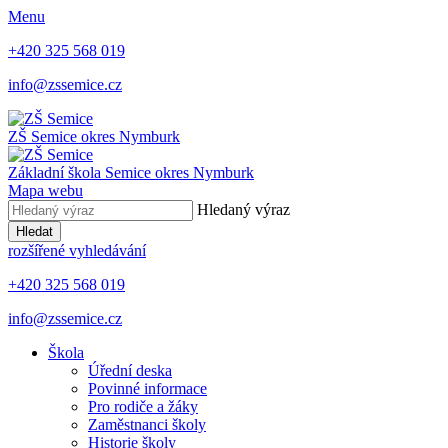
Menu
+420 325 568 019
info@zssemice.cz
ZŠ Semice
okres Nymburk
Základní škola Semice
okres Nymburk
Mapa webu
Hledaný výraz
Hledat
rozšířené vyhledávání
+420 325 568 019
info@zssemice.cz
Škola
Úřední deska
Povinné informace
Pro rodiče a žáky
Zaměstnanci školy
Historie školy