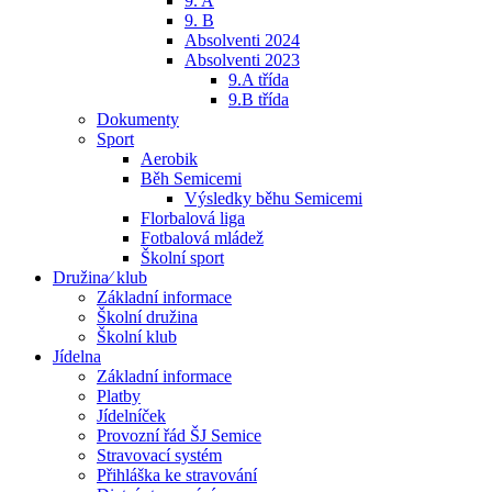
9. A
9. B
Absolventi 2024
Absolventi 2023
9.A třída
9.B třída
Dokumenty
Sport
Aerobik
Běh Semicemi
Výsledky běhu Semicemi
Florbalová liga
Fotbalová mládež
Školní sport
Družina⁄ klub
Základní informace
Školní družina
Školní klub
Jídelna
Základní informace
Platby
Jídelníček
Provozní řád ŠJ Semice
Stravovací systém
Přihláška ke stravování