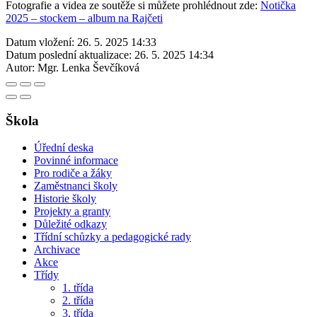
Fotografie a videa ze soutěže si můžete prohlédnout zde:
Notička
2025 – stockem – album na Rajčeti
Datum vložení:
26. 5. 2025 14:33
Datum poslední aktualizace:
26. 5. 2025 14:34
Autor:
Mgr. Lenka Ševčíková
Škola
Úřední deska
Povinné informace
Pro rodiče a žáky
Zaměstnanci školy
Historie školy
Projekty a granty
Důležité odkazy
Třídní schůzky a pedagogické rady
Archivace
Akce
Třídy
1. třída
2. třída
3. třída