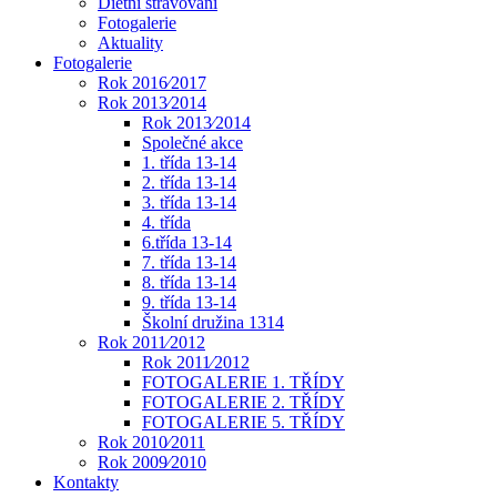
Dietní stravování
Fotogalerie
Aktuality
Fotogalerie
Rok 2016⁄2017
Rok 2013⁄2014
Rok 2013⁄2014
Společné akce
1. třída 13-14
2. třída 13-14
3. třída 13-14
4. třída
6.třída 13-14
7. třída 13-14
8. třída 13-14
9. třída 13-14
Školní družina 1314
Rok 2011⁄2012
Rok 2011⁄2012
FOTOGALERIE 1. TŘÍDY
FOTOGALERIE 2. TŘÍDY
FOTOGALERIE 5. TŘÍDY
Rok 2010⁄2011
Rok 2009⁄2010
Kontakty