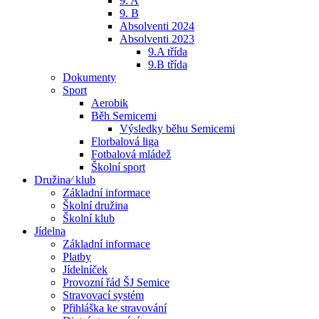
9. A
9. B
Absolventi 2024
Absolventi 2023
9.A třída
9.B třída
Dokumenty
Sport
Aerobik
Běh Semicemi
Výsledky běhu Semicemi
Florbalová liga
Fotbalová mládež
Školní sport
Družina⁄ klub
Základní informace
Školní družina
Školní klub
Jídelna
Základní informace
Platby
Jídelníček
Provozní řád ŠJ Semice
Stravovací systém
Přihláška ke stravování