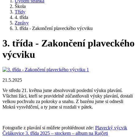
Úvodní stránka
Škola
Třídy
4. třída
Zprávy
3. třída - Zakončení plaveckého výcviku
3. třída - Zakončení plaveckého
výcviku
21.5.2025
Ve středu 21. května jsme absolvovali poslední výuku plavání.
Všichni žáci, kteří se pravidelně zúčastňovali výuky plavání, dostali
velkou pochvalu za pokroky a snahu. Z bazénu jsme si odnesli
Mokrá vysvědčení, a ty jsme si rozdali v pátek.
Fotografie z plavání si můžete prohlédnout zde:
Plavecký výcvik
Čelákovice 3. třída 2025 – stockem – album na Rajčeti