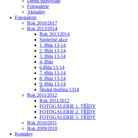
Dietní stravování
Fotogalerie
Aktuality
Fotogalerie
Rok 2016⁄2017
Rok 2013⁄2014
Rok 2013⁄2014
Společné akce
1. třída 13-14
2. třída 13-14
3. třída 13-14
4. třída
6.třída 13-14
7. třída 13-14
8. třída 13-14
9. třída 13-14
Školní družina 1314
Rok 2011⁄2012
Rok 2011⁄2012
FOTOGALERIE 1. TŘÍDY
FOTOGALERIE 2. TŘÍDY
FOTOGALERIE 5. TŘÍDY
Rok 2010⁄2011
Rok 2009⁄2010
Kontakty