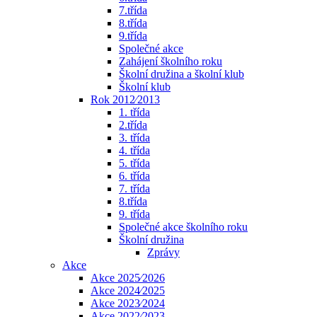
7.třída
8.třída
9.třída
Společné akce
Zahájení školního roku
Školní družina a školní klub
Školní klub
Rok 2012⁄2013
1. třída
2.třída
3. třída
4. třída
5. třída
6. třída
7. třída
8.třída
9. třída
Společné akce školního roku
Školní družina
Zprávy
Akce
Akce 2025⁄2026
Akce 2024⁄2025
Akce 2023⁄2024
Akce 2022⁄2023