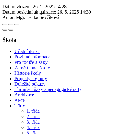
Datum vložení:
26. 5. 2025 14:28
Datum poslední aktualizace:
26. 5. 2025 14:30
Autor:
Mgr. Lenka Ševčíková
Škola
Úřední deska
Povinné informace
Pro rodiče a žáky
Zaměstnanci školy
Historie školy
Projekty a granty
Důležité odkazy
Třídní schůzky a pedagogické rady
Archivace
Akce
Třídy
1. třída
2. třída
3. třída
4. třída
5. třída