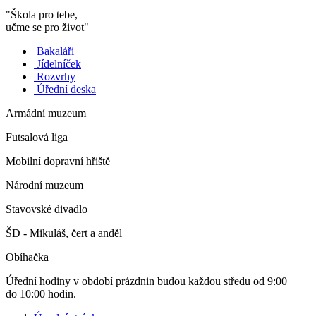
"Škola pro tebe,
učme se pro život"
Bakaláři
Jídelníček
Rozvrhy
Úřední deska
Armádní muzeum
Futsalová liga
Mobilní dopravní hřiště
Národní muzeum
Stavovské divadlo
ŠD - Mikuláš, čert a anděl
Obíhačka
Úřední hodiny v období prázdnin budou každou středu od 9:00
do 10:00 hodin.