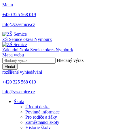
Menu
+420 325 568 019
info@zssemice.cz
ZŠ Semice
okres Nymburk
Základní škola Semice
okres Nymburk
Mapa webu
Hledaný výraz
Hledat
rozšířené vyhledávání
+420 325 568 019
info@zssemice.cz
Škola
Úřední deska
Povinné informace
Pro rodiče a žáky
Zaměstnanci školy
Historie školy