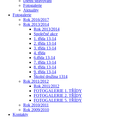
Dietní stravování
Fotogalerie
Aktuality
Fotogalerie
Rok 2016⁄2017
Rok 2013⁄2014
Rok 2013⁄2014
Společné akce
1. třída 13-14
2. třída 13-14
3. třída 13-14
4. třída
6.třída 13-14
7. třída 13-14
8. třída 13-14
9. třída 13-14
Školní družina 1314
Rok 2011⁄2012
Rok 2011⁄2012
FOTOGALERIE 1. TŘÍDY
FOTOGALERIE 2. TŘÍDY
FOTOGALERIE 5. TŘÍDY
Rok 2010⁄2011
Rok 2009⁄2010
Kontakty