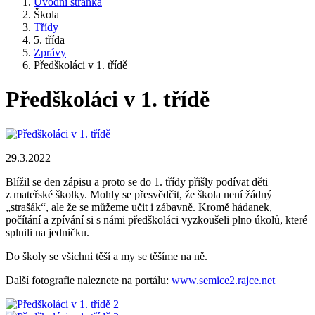
Úvodní stránka
Škola
Třídy
5. třída
Zprávy
Předškoláci v 1. třídě
Předškoláci v 1. třídě
29.3.2022
Blížil se den zápisu a proto se do 1. třídy přišly podívat děti
z mateřské školky. Mohly se přesvědčit, že škola není žádný
„strašák“, ale že se můžeme učit i zábavně. Kromě hádanek,
počítání a zpívání si s námi předškoláci vyzkoušeli plno úkolů, které
splnili na jedničku.
Do školy se všichni těší a my se těšíme na ně.
Další fotografie naleznete na portálu:
www.semice2.rajce.net