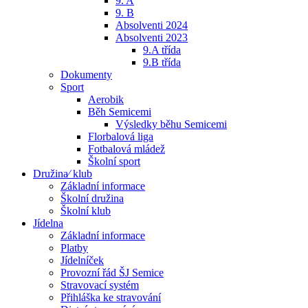
9. A
9. B
Absolventi 2024
Absolventi 2023
9.A třída
9.B třída
Dokumenty
Sport
Aerobik
Běh Semicemi
Výsledky běhu Semicemi
Florbalová liga
Fotbalová mládež
Školní sport
Družina⁄ klub
Základní informace
Školní družina
Školní klub
Jídelna
Základní informace
Platby
Jídelníček
Provozní řád ŠJ Semice
Stravovací systém
Přihláška ke stravování