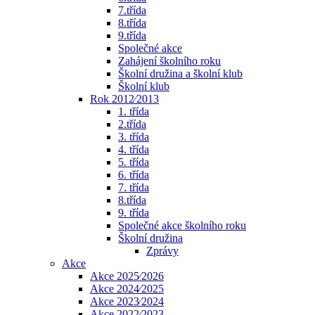
7.třída
8.třída
9.třída
Společné akce
Zahájení školního roku
Školní družina a školní klub
Školní klub
Rok 2012⁄2013
1. třída
2.třída
3. třída
4. třída
5. třída
6. třída
7. třída
8.třída
9. třída
Společné akce školního roku
Školní družina
Zprávy
Akce
Akce 2025⁄2026
Akce 2024⁄2025
Akce 2023⁄2024
Akce 2022⁄2023