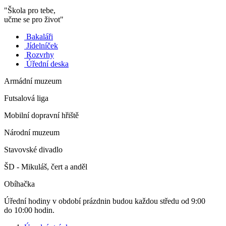
"Škola pro tebe,
učme se pro život"
Bakaláři
Jídelníček
Rozvrhy
Úřední deska
Armádní muzeum
Futsalová liga
Mobilní dopravní hřiště
Národní muzeum
Stavovské divadlo
ŠD - Mikuláš, čert a anděl
Obíhačka
Úřední hodiny v období prázdnin budou každou středu od 9:00
do 10:00 hodin.