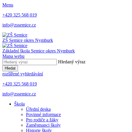
Menu
+420 325 568 019
info@zssemice.cz
ZŠ Semice
okres Nymburk
Základní škola Semice
okres Nymburk
Mapa webu
Hledaný výraz
Hledat
rozšířené vyhledávání
+420 325 568 019
info@zssemice.cz
Škola
Úřední deska
Povinné informace
Pro rodiče a žáky
Zaměstnanci školy
Historie školy