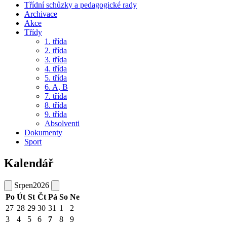
Třídní schůzky a pedagogické rady
Archivace
Akce
Třídy
1. třída
2. třída
3. třída
4. třída
5. třída
6. A, B
7. třída
8. třída
9. třída
Absolventi
Dokumenty
Sport
Kalendář
Srpen
2026
Po
Út
St
Čt
Pá
So
Ne
27
28
29
30
31
1
2
3
4
5
6
7
8
9