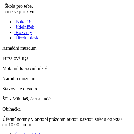
"Škola pro tebe,
učme se pro život"
Bakaláři
Jídelníček
Rozvrhy
Úřední deska
Armádní muzeum
Futsalová liga
Mobilní dopravní hřiště
Národní muzeum
Stavovské divadlo
ŠD - Mikuláš, čert a anděl
Obíhačka
Úřední hodiny v období prázdnin budou každou středu od 9:00
do 10:00 hodin.