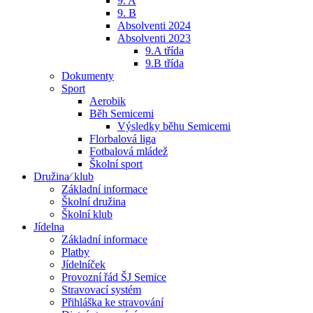
9. A
9. B
Absolventi 2024
Absolventi 2023
9.A třída
9.B třída
Dokumenty
Sport
Aerobik
Běh Semicemi
Výsledky běhu Semicemi
Florbalová liga
Fotbalová mládež
Školní sport
Družina⁄ klub
Základní informace
Školní družina
Školní klub
Jídelna
Základní informace
Platby
Jídelníček
Provozní řád ŠJ Semice
Stravovací systém
Přihláška ke stravování