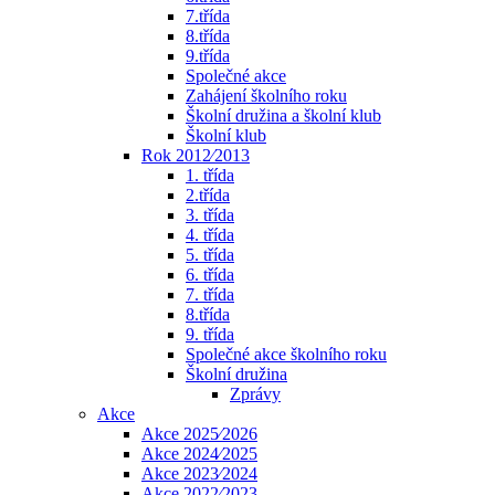
7.třída
8.třída
9.třída
Společné akce
Zahájení školního roku
Školní družina a školní klub
Školní klub
Rok 2012⁄2013
1. třída
2.třída
3. třída
4. třída
5. třída
6. třída
7. třída
8.třída
9. třída
Společné akce školního roku
Školní družina
Zprávy
Akce
Akce 2025⁄2026
Akce 2024⁄2025
Akce 2023⁄2024
Akce 2022⁄2023