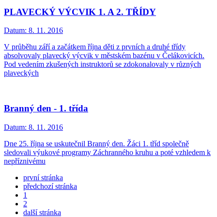
PLAVECKÝ VÝCVIK 1. A 2. TŘÍDY
Datum:
8. 11. 2016
V průběhu září a začátkem října děti z prvních a druhé třídy
absolvovaly plavecký výcvik v městském bazénu v Čelákovicích.
Pod vedením zkušených instruktorů se zdokonalovaly v různých
plaveckých
Branný den - 1. třída
Datum:
8. 11. 2016
Dne 25. října se uskutečnil Branný den. Žáci 1. tříd společně
sledovali výukové programy Záchranného kruhu a poté vzhledem k
nepříznivému
první stránka
předchozí stránka
1
2
další stránka