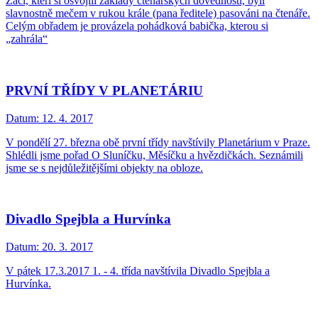
Žáci, kteří si osvojili základy čtenářských dovedností, byli
slavnostně mečem v rukou krále (pana ředitele) pasováni na čtenáře.
Celým obřadem je provázela pohádková babička, kterou si
„zahrála“
PRVNÍ TŘÍDY V PLANETÁRIU
Datum:
12. 4. 2017
V pondělí 27. března obě první třídy navštívily Planetárium v Praze.
Shlédli jsme pořad O Sluníčku, Měsíčku a hvězdičkách. Seznámili
jsme se s nejdůležitějšími objekty na obloze.
Divadlo Spejbla a Hurvínka
Datum:
20. 3. 2017
V pátek 17.3.2017 1. - 4. třída navštívila Divadlo Spejbla a
Hurvínka.