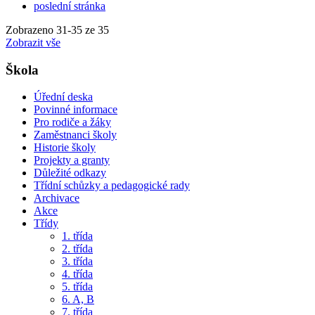
poslední stránka
Zobrazeno
31
-
35
ze 35
Zobrazit vše
Škola
Úřední deska
Povinné informace
Pro rodiče a žáky
Zaměstnanci školy
Historie školy
Projekty a granty
Důležité odkazy
Třídní schůzky a pedagogické rady
Archivace
Akce
Třídy
1. třída
2. třída
3. třída
4. třída
5. třída
6. A, B
7. třída