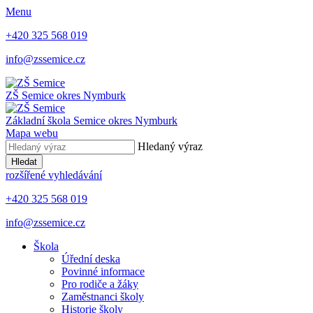
Menu
+420 325 568 019
info@zssemice.cz
ZŠ Semice
okres Nymburk
Základní škola Semice
okres Nymburk
Mapa webu
Hledaný výraz
Hledat
rozšířené vyhledávání
+420 325 568 019
info@zssemice.cz
Škola
Úřední deska
Povinné informace
Pro rodiče a žáky
Zaměstnanci školy
Historie školy