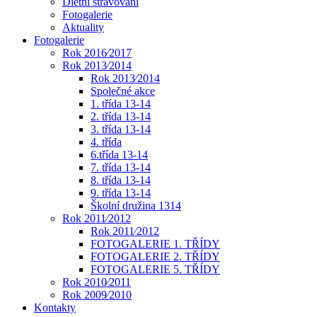
Dietní stravování
Fotogalerie
Aktuality
Fotogalerie
Rok 2016⁄2017
Rok 2013⁄2014
Rok 2013⁄2014
Společné akce
1. třída 13-14
2. třída 13-14
3. třída 13-14
4. třída
6.třída 13-14
7. třída 13-14
8. třída 13-14
9. třída 13-14
Školní družina 1314
Rok 2011⁄2012
Rok 2011⁄2012
FOTOGALERIE 1. TŘÍDY
FOTOGALERIE 2. TŘÍDY
FOTOGALERIE 5. TŘÍDY
Rok 2010⁄2011
Rok 2009⁄2010
Kontakty