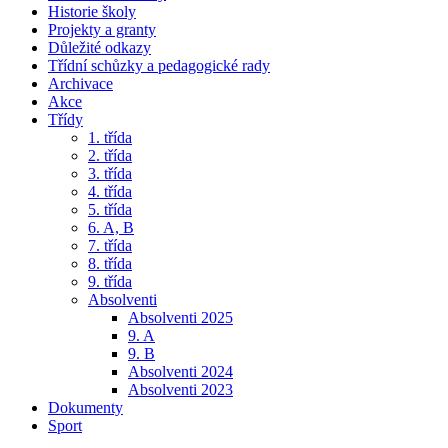
Historie školy
Projekty a granty
Důležité odkazy
Třídní schůzky a pedagogické rady
Archivace
Akce
Třídy
1. třída
2. třída
3. třída
4. třída
5. třída
6. A, B
7. třída
8. třída
9. třída
Absolventi
Absolventi 2025
9. A
9. B
Absolventi 2024
Absolventi 2023
Dokumenty
Sport