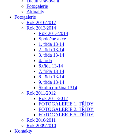
Dietní stravování
Fotogalerie
Aktuality
Fotogalerie
Rok 2016⁄2017
Rok 2013⁄2014
Rok 2013⁄2014
Společné akce
1. třída 13-14
2. třída 13-14
3. třída 13-14
4. třída
6.třída 13-14
7. třída 13-14
8. třída 13-14
9. třída 13-14
Školní družina 1314
Rok 2011⁄2012
Rok 2011⁄2012
FOTOGALERIE 1. TŘÍDY
FOTOGALERIE 2. TŘÍDY
FOTOGALERIE 5. TŘÍDY
Rok 2010⁄2011
Rok 2009⁄2010
Kontakty