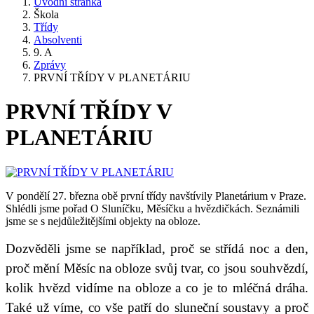
Úvodní stránka
Škola
Třídy
Absolventi
9. A
Zprávy
PRVNÍ TŘÍDY V PLANETÁRIU
PRVNÍ TŘÍDY V
PLANETÁRIU
V pondělí 27. března obě první třídy navštívily Planetárium v Praze.
Shlédli jsme pořad O Sluníčku, Měsíčku a hvězdičkách. Seznámili
jsme se s nejdůležitějšími objekty na obloze.
Dozvěděli jsme se například, proč se střídá noc a den,
proč mění Měsíc na obloze svůj tvar, co jsou souhvězdí,
kolik hvězd vidíme na obloze a co je to mléčná dráha.
Také už víme, co vše patří do sluneční soustavy a proč