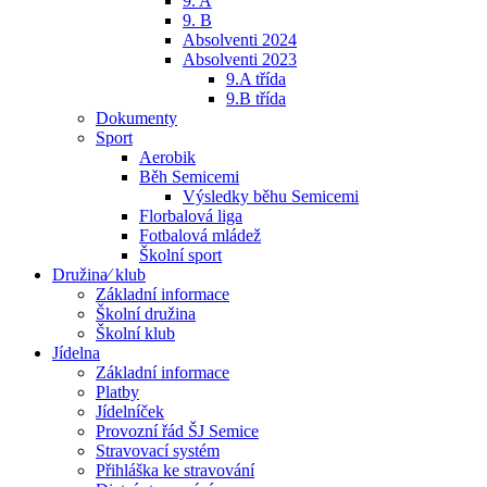
9. A
9. B
Absolventi 2024
Absolventi 2023
9.A třída
9.B třída
Dokumenty
Sport
Aerobik
Běh Semicemi
Výsledky běhu Semicemi
Florbalová liga
Fotbalová mládež
Školní sport
Družina⁄ klub
Základní informace
Školní družina
Školní klub
Jídelna
Základní informace
Platby
Jídelníček
Provozní řád ŠJ Semice
Stravovací systém
Přihláška ke stravování