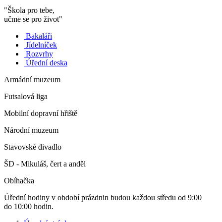
"Škola pro tebe,
učme se pro život"
Bakaláři
Jídelníček
Rozvrhy
Úřední deska
Armádní muzeum
Futsalová liga
Mobilní dopravní hřiště
Národní muzeum
Stavovské divadlo
ŠD - Mikuláš, čert a anděl
Obíhačka
Úřední hodiny v období prázdnin budou každou středu od 9:00
do 10:00 hodin.