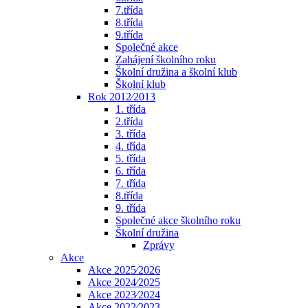
7.třída
8.třída
9.třída
Společné akce
Zahájení školního roku
Školní družina a školní klub
Školní klub
Rok 2012⁄2013
1. třída
2.třída
3. třída
4. třída
5. třída
6. třída
7. třída
8.třída
9. třída
Společné akce školního roku
Školní družina
Zprávy
Akce
Akce 2025⁄2026
Akce 2024⁄2025
Akce 2023⁄2024
Akce 2022⁄2023