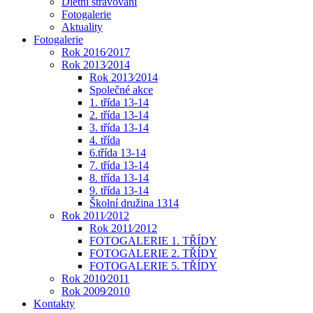
Dietní stravování
Fotogalerie
Aktuality
Fotogalerie
Rok 2016⁄2017
Rok 2013⁄2014
Rok 2013⁄2014
Společné akce
1. třída 13-14
2. třída 13-14
3. třída 13-14
4. třída
6.třída 13-14
7. třída 13-14
8. třída 13-14
9. třída 13-14
Školní družina 1314
Rok 2011⁄2012
Rok 2011⁄2012
FOTOGALERIE 1. TŘÍDY
FOTOGALERIE 2. TŘÍDY
FOTOGALERIE 5. TŘÍDY
Rok 2010⁄2011
Rok 2009⁄2010
Kontakty