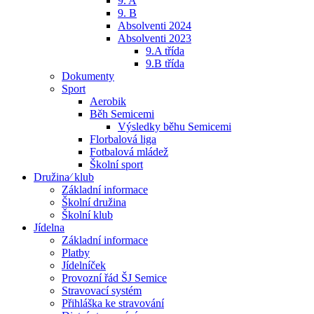
9. A
9. B
Absolventi 2024
Absolventi 2023
9.A třída
9.B třída
Dokumenty
Sport
Aerobik
Běh Semicemi
Výsledky běhu Semicemi
Florbalová liga
Fotbalová mládež
Školní sport
Družina⁄ klub
Základní informace
Školní družina
Školní klub
Jídelna
Základní informace
Platby
Jídelníček
Provozní řád ŠJ Semice
Stravovací systém
Přihláška ke stravování