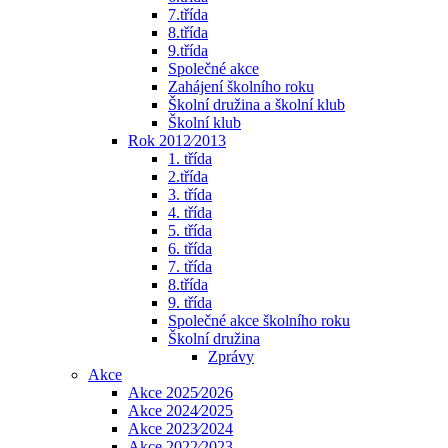
7.třída
8.třída
9.třída
Společné akce
Zahájení školního roku
Školní družina a školní klub
Školní klub
Rok 2012⁄2013
1. třída
2.třída
3. třída
4. třída
5. třída
6. třída
7. třída
8.třída
9. třída
Společné akce školního roku
Školní družina
Zprávy
Akce
Akce 2025⁄2026
Akce 2024⁄2025
Akce 2023⁄2024
Akce 2022⁄2023