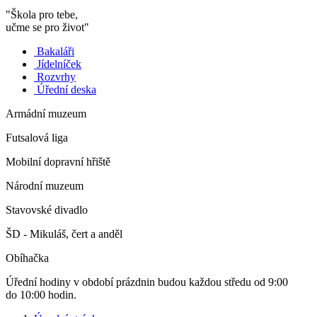
"Škola pro tebe,
učme se pro život"
Bakaláři
Jídelníček
Rozvrhy
Úřední deska
Armádní muzeum
Futsalová liga
Mobilní dopravní hřiště
Národní muzeum
Stavovské divadlo
ŠD - Mikuláš, čert a anděl
Obíhačka
Úřední hodiny v období prázdnin budou každou středu od 9:00
do 10:00 hodin.