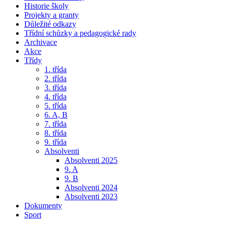
Historie školy
Projekty a granty
Důležité odkazy
Třídní schůzky a pedagogické rady
Archivace
Akce
Třídy
1. třída
2. třída
3. třída
4. třída
5. třída
6. A, B
7. třída
8. třída
9. třída
Absolventi
Absolventi 2025
9. A
9. B
Absolventi 2024
Absolventi 2023
Dokumenty
Sport