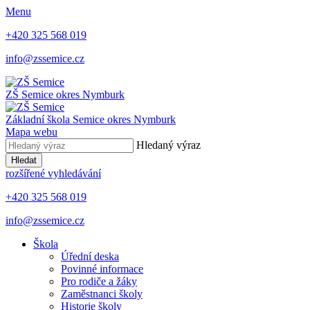
Menu
+420 325 568 019
info@zssemice.cz
ZŠ Semice
okres Nymburk
Základní škola Semice
okres Nymburk
Mapa webu
Hledaný výraz
Hledat
rozšířené vyhledávání
+420 325 568 019
info@zssemice.cz
Škola
Úřední deska
Povinné informace
Pro rodiče a žáky
Zaměstnanci školy
Historie školy