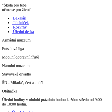
"Škola pro tebe,
učme se pro život"
Bakaláři
Jídelníček
Rozvrhy
Úřední deska
Armádní muzeum
Futsalová liga
Mobilní dopravní hřiště
Národní muzeum
Stavovské divadlo
ŠD - Mikuláš, čert a anděl
Obíhačka
Úřední hodiny v období prázdnin budou každou středu od 9:00
do 10:00 hodin.