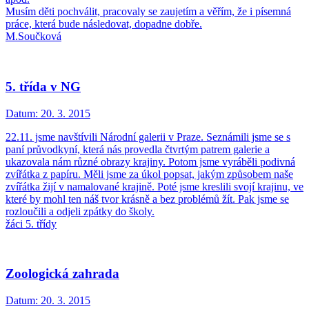
Musím děti pochválit, pracovaly se zaujetím a věřím, že i písemná
práce, která bude následovat, dopadne dobře.
M.Součková
5. třída v NG
Datum:
20. 3. 2015
22.11. jsme navštívili Národní galerii v Praze. Seznámili jsme se s
paní průvodkyní, která nás provedla čtvrtým patrem galerie a
ukazovala nám různé obrazy krajiny. Potom jsme vyráběli podivná
zvířátka z papíru. Měli jsme za úkol popsat, jakým způsobem naše
zvířátka žijí v namalované krajině. Poté jsme kreslili svojí krajinu, ve
které by mohl ten náš tvor krásně a bez problémů žít. Pak jsme se
rozloučili a odjeli zpátky do školy.
žáci 5. třídy
Zoologická zahrada
Datum:
20. 3. 2015