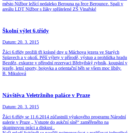
město Nižbor ležící nedaleko Berouna na řece Berounce. Spali v
areálu LDT Nižbor s žáky spřátelené ZŠ Vinařské
Školní výlet 6.třídy
Datum:
20. 3. 2015
Žáci 6.třídy prožili tři krásné dny u Máchova jezera ve Starých
Splavech a v okolí. Pěší výlety v přírodě, výstup a prohlídka hradu
Bezděz, exkurze v přírodní rezervaci Břehyňský rybník, koupání v
jezeře, letní sporty, bojovka a orientační běh se všem moc líbily.
B. Mikulová
Návštěva Veletržního paláce v Praze
Datum:
20. 3. 2015
Žáci 6.třídy se 11.6.2014 zúčastnili výukového programu Národní
galerie v Praze „ Vstupte do aukční síně“ zaměřeného na
skupinovou práci a diskusi .
Naši mladí licitátoři se naučili pojmenovávat a rozlišovat jednotlivé