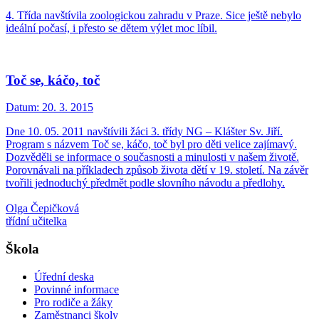
4. Třída navštívila zoologickou zahradu v Praze. Sice ještě nebylo
ideální počasí, i přesto se dětem výlet moc líbil.
Toč se, káčo, toč
Datum:
20. 3. 2015
Dne 10. 05. 2011 navštívili žáci 3. třídy NG – Klášter Sv. Jiří.
Program s názvem Toč se, káčo, toč byl pro děti velice zajímavý.
Dozvěděli se informace o současnosti a minulosti v našem životě.
Porovnávali na příkladech způsob života dětí v 19. století. Na závěr
tvořili jednoduchý předmět podle slovního návodu a předlohy.
Olga Čepičková
třídní učitelka
Škola
Úřední deska
Povinné informace
Pro rodiče a žáky
Zaměstnanci školy