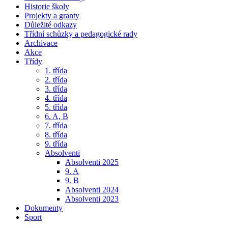
Historie školy
Projekty a granty
Důležité odkazy
Třídní schůzky a pedagogické rady
Archivace
Akce
Třídy
1. třída
2. třída
3. třída
4. třída
5. třída
6. A, B
7. třída
8. třída
9. třída
Absolventi
Absolventi 2025
9. A
9. B
Absolventi 2024
Absolventi 2023
Dokumenty
Sport