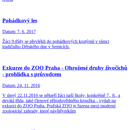
Pohádkový les
Datum:
7. 6. 2017
Žáci 9.třídy se převlékli do pohádkových kostýmů v rámci
tradičního Dětského dne v Semicích.
Exkurze do ZOO Praha - Ohrožené druhy živočichů
- prohlídka s průvodcem
Datum:
24. 11. 2016
V úterý 22.11.2016 se někteří žáci naší školy- konkrétně 7., 8., a
devátá třída, také členové přírodovědného kroužku - vydali na
exkurzi do ZOO Praha. Pražská ZOO je řazena mezi moderní
zoologické zahrady, které návštěvníkům