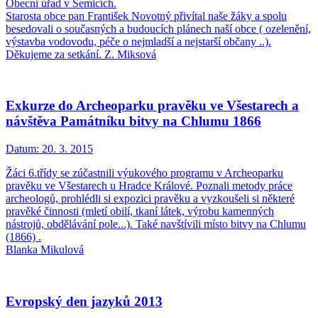
Obecní úřad v Semicích.
Starosta obce pan František Novotný přivítal naše žáky a spolu
besedovali o současných a budoucích plánech naší obce ( ozelenění,
výstavba vodovodu, péče o nejmladší a nejstarší občany ..).
Děkujeme za setkání. Z. Miksová
Exkurze do Archeoparku pravěku ve Všestarech a
návštěva Památníku bitvy na Chlumu 1866
Datum:
20. 3. 2015
Žáci 6.třídy se zúčastnili výukového programu v Archeoparku
pravěku ve Všestarech u Hradce Králové. Poznali metody práce
archeologů, prohlédli si expozici pravěku a vyzkoušeli si některé
pravěké činnosti (mletí obilí, tkaní látek, výrobu kamenných
nástrojů, obdělávání pole...). Také navštívili místo bitvy na Chlumu
(1866) .
Blanka Mikulová
Evropský den jazyků 2013