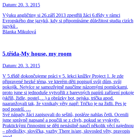
Datum:
20. 3. 2015
Výuku angličtiny si 26.září 2013 zpestřili žáci 6.třídy v rámci
Evropského dne jazyků, kdy si připomínáme důležitost studia cizích
jazyků .
Blanka Mikulová
5.třída-My house, my room
Datum:
20. 3. 2015
V 5.třídě dokončujeme práci v 5. lekci knížky Project 1. Je zde
připravené hezké téma, ve kterém děti popisují svůj dům, svůj
pokojík. Nejvíce se samozřejmě naučíme názornými pomůckami,
proto jsme si jednoduše vytvořili z barevných papírů zařízení pokoje
(skříň, židle, postel,…) a obrázky bot, pejska, trička apod.
naaranžovali tak, že vznikaly věty např: Tričko je na židli. Pes je
pod postelí. …
Své nápady žáci zapisovali do sešitů, posléze nahlas četli. Ocenili
jsme správně napsané a poučili se z chyb, pokud se vyskytly.
Praktickými činnostmi se děti nenásilně naučí několik věcí najednou
– předložky, slovíčka, vazby There is/are, slovosled věty, pravopis
apod.