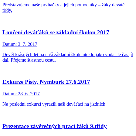
Představujeme naše prvňáčky a jejich pomocníky – žáky deváté
třídy.
Loučení deváťáků se základní školou 2017
Datum:
3. 7. 2017
Devět krásných let na naší základní škole uteklo jako voda. Je čas jít
dál. Přejeme šťastnou cestu.
Exkurze Písty, Nymburk 27.6.2017
Datum:
28. 6. 2017
Na poslední exkurzi vyrazili naši deváťáci na jízdních
Prezentace závěrečných prací žáků 9.třídy