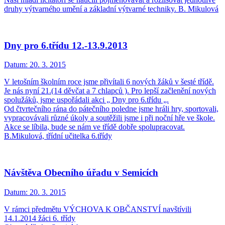
druhy výtvarného umění a základní výtvarné techniky. B. Mikulová
Dny pro 6.třídu 12.-13.9.2013
Datum:
20. 3. 2015
V letošním školním roce jsme přivítali 6 nových žáků v šesté třídě.
Je nás nyní 21.(14 děvčat a 7 chlapců ). Pro lepší začlenění nových
spolužáků, jsme uspořádali akci „ Dny pro 6.třídu „.
Od čtvrtečního rána do pátečního poledne jsme hráli hry, sportovali,
vypracovávali různé úkoly a soutěžili jsme i při noční hře ve škole.
Akce se líbila, bude se nám ve třídě dobře spolupracovat.
B.Mikulová, třídní učitelka 6.třídy
Návštěva Obecního úřadu v Semicích
Datum:
20. 3. 2015
V rámci předmětu VÝCHOVA K OBČANSTVÍ navštívili
14.1.2014 žáci 6. třídy