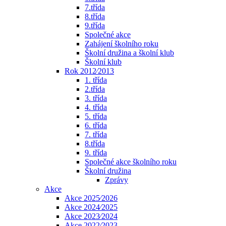
7.třída
8.třída
9.třída
Společné akce
Zahájení školního roku
Školní družina a školní klub
Školní klub
Rok 2012⁄2013
1. třída
2.třída
3. třída
4. třída
5. třída
6. třída
7. třída
8.třída
9. třída
Společné akce školního roku
Školní družina
Zprávy
Akce
Akce 2025⁄2026
Akce 2024⁄2025
Akce 2023⁄2024
Akce 2022⁄2023