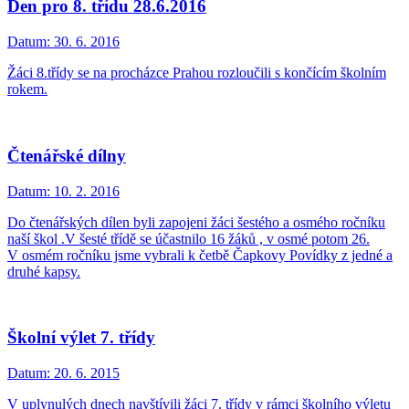
Den pro 8. třídu 28.6.2016
Datum:
30. 6. 2016
Žáci 8.třídy se na procházce Prahou rozloučili s končícím školním
rokem.
Čtenářské dílny
Datum:
10. 2. 2016
Do čtenářských dílen byli zapojeni žáci šestého a osmého ročníku
naší škol .V šesté třídě se účastnilo 16 žáků , v osmé potom 26.
V osmém ročníku jsme vybrali k četbě Čapkovy Povídky z jedné a
druhé kapsy.
Školní výlet 7. třídy
Datum:
20. 6. 2015
V uplynulých dnech navštívili žáci 7. třídy v rámci školního výletu