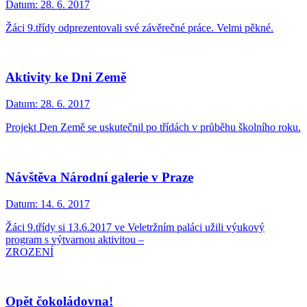
Datum:
28. 6. 2017
Žáci 9.třídy odprezentovali své závěrečné práce. Velmi pěkné.
Aktivity ke Dni Země
Datum:
28. 6. 2017
Projekt Den Země se uskutečnil po třídách v průběhu školního roku.
Návštěva Národní galerie v Praze
Datum:
14. 6. 2017
Žáci 9.třídy si 13.6.2017 ve Veletržním paláci užili výukový
program s výtvarnou aktivitou –
ZROZENÍ
Opět čokoládovna!