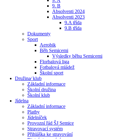
9. A
9. B
Absolventi 2024
Absolventi 2023
9.A třída
9.B třída
Dokumenty
Sport
Aerobik
Běh Semicemi
Výsledky běhu Semicemi
Florbalová liga
Fotbalová mládež
Školní sport
Družina⁄ klub
Základní informace
Školní družina
Školní klub
Jídelna
Základní informace
Platby
Jídelníček
Provozní řád ŠJ Semice
Stravovací systém
Přihláška ke stravování