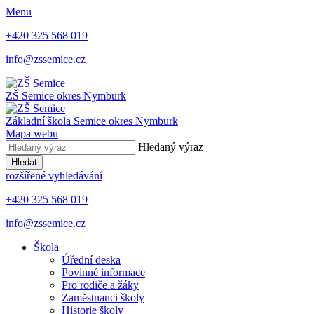
Menu
+420 325 568 019
info@zssemice.cz
ZŠ Semice
okres Nymburk
Základní škola Semice
okres Nymburk
Mapa webu
Hledaný výraz
Hledat
rozšířené vyhledávání
+420 325 568 019
info@zssemice.cz
Škola
Úřední deska
Povinné informace
Pro rodiče a žáky
Zaměstnanci školy
Historie školy