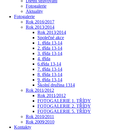
Dietní stravování
Fotogalerie
Aktuality
Fotogalerie
Rok 2016⁄2017
Rok 2013⁄2014
Rok 2013⁄2014
Společné akce
1. třída 13-14
2. třída 13-14
3. třída 13-14
4. třída
6.třída 13-14
7. třída 13-14
8. třída 13-14
9. třída 13-14
Školní družina 1314
Rok 2011⁄2012
Rok 2011⁄2012
FOTOGALERIE 1. TŘÍDY
FOTOGALERIE 2. TŘÍDY
FOTOGALERIE 5. TŘÍDY
Rok 2010⁄2011
Rok 2009⁄2010
Kontakty