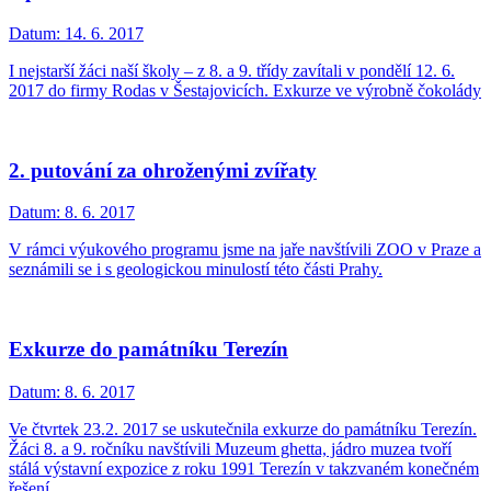
Datum:
14. 6. 2017
I nejstarší žáci naší školy – z 8. a 9. třídy zavítali v pondělí 12. 6.
2017 do firmy Rodas v Šestajovicích. Exkurze ve výrobně čokolády
2. putování za ohroženými zvířaty
Datum:
8. 6. 2017
V rámci výukového programu jsme na jaře navštívili ZOO v Praze a
seznámili se i s geologickou minulostí této části Prahy.
Exkurze do památníku Terezín
Datum:
8. 6. 2017
Ve čtvrtek 23.2. 2017 se uskutečnila exkurze do památníku Terezín.
Žáci 8. a 9. ročníku navštívili Muzeum ghetta, jádro muzea tvoří
stálá výstavní expozice z roku 1991 Terezín v takzvaném konečném
řešení