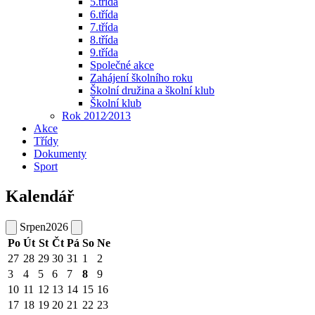
5.třída
6.třída
7.třída
8.třída
9.třída
Společné akce
Zahájení školního roku
Školní družina a školní klub
Školní klub
Rok 2012⁄2013
Akce
Třídy
Dokumenty
Sport
Kalendář
Srpen
2026
Po
Út
St
Čt
Pá
So
Ne
27
28
29
30
31
1
2
3
4
5
6
7
8
9
10
11
12
13
14
15
16
17
18
19
20
21
22
23