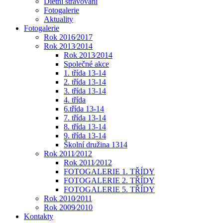
Dietní stravování
Fotogalerie
Aktuality
Fotogalerie
Rok 2016⁄2017
Rok 2013⁄2014
Rok 2013⁄2014
Společné akce
1. třída 13-14
2. třída 13-14
3. třída 13-14
4. třída
6.třída 13-14
7. třída 13-14
8. třída 13-14
9. třída 13-14
Školní družina 1314
Rok 2011⁄2012
Rok 2011⁄2012
FOTOGALERIE 1. TŘÍDY
FOTOGALERIE 2. TŘÍDY
FOTOGALERIE 5. TŘÍDY
Rok 2010⁄2011
Rok 2009⁄2010
Kontakty