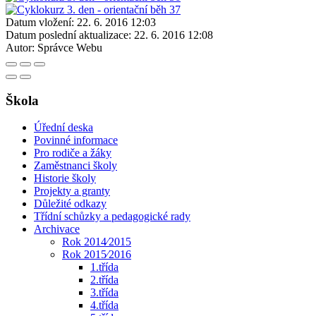
Datum vložení:
22. 6. 2016 12:03
Datum poslední aktualizace:
22. 6. 2016 12:08
Autor:
Správce Webu
Škola
Úřední deska
Povinné informace
Pro rodiče a žáky
Zaměstnanci školy
Historie školy
Projekty a granty
Důležité odkazy
Třídní schůzky a pedagogické rady
Archivace
Rok 2014⁄2015
Rok 2015⁄2016
1.třída
2.třída
3.třída
4.třída