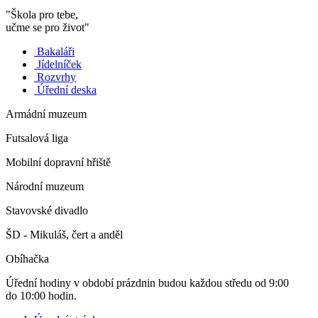
"Škola pro tebe,
učme se pro život"
Bakaláři
Jídelníček
Rozvrhy
Úřední deska
Armádní muzeum
Futsalová liga
Mobilní dopravní hřiště
Národní muzeum
Stavovské divadlo
ŠD - Mikuláš, čert a anděl
Obíhačka
Úřední hodiny v období prázdnin budou každou středu od 9:00
do 10:00 hodin.