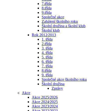
7.třída
8.třída
9.třída
Společné akce
Zahájení školního roku
Školní družina a školní klub
Školní klub
Rok 2012⁄2013
1. třída
2.třída
3. třída
4. třída
5. třída
6. třída
7. třída
8.třída
9. třída
Společné akce školního roku
Školní družina
Zprávy
Akce
Akce 2025⁄2026
Akce 2024⁄2025
Akce 2023⁄2024
Akce 2022⁄2023