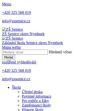
Menu
+420 325 568 019
info@zssemice.cz
ZŠ Semice
okres Nymburk
Základní škola Semice
okres Nymburk
Mapa webu
Hledaný výraz
Hledat
rozšířené vyhledávání
+420 325 568 019
info@zssemice.cz
Škola
Úřední deska
Povinné informace
Pro rodiče a žáky
Zaměstnanci školy
Historie školy