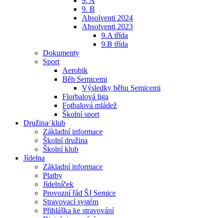
9. A
9. B
Absolventi 2024
Absolventi 2023
9.A třída
9.B třída
Dokumenty
Sport
Aerobik
Běh Semicemi
Výsledky běhu Semicemi
Florbalová liga
Fotbalová mládež
Školní sport
Družina⁄ klub
Základní informace
Školní družina
Školní klub
Jídelna
Základní informace
Platby
Jídelníček
Provozní řád ŠJ Semice
Stravovací systém
Přihláška ke stravování