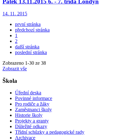
Pátek 13.11.2015 6. - 7. třída Londýn
14. 11. 2015
první stránka
předchozí stránka
1
2
další stránka
poslední stránka
Zobrazeno
1
-
30
ze 38
Zobrazit vše
Škola
Úřední deska
Povinné informace
Pro rodiče a žáky
Zaměstnanci školy
Historie školy
Projekty a granty
Důležité odkazy
Třídní schůzky a pedagogické rady
Archivace