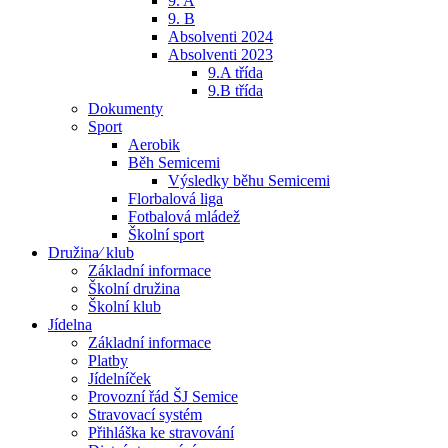
9. A
9. B
Absolventi 2024
Absolventi 2023
9.A třída
9.B třída
Dokumenty
Sport
Aerobik
Běh Semicemi
Výsledky běhu Semicemi
Florbalová liga
Fotbalová mládež
Školní sport
Družina⁄ klub
Základní informace
Školní družina
Školní klub
Jídelna
Základní informace
Platby
Jídelníček
Provozní řád ŠJ Semice
Stravovací systém
Přihláška ke stravování