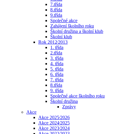
7.třída
8.třída
9.třída
Společné akce
Zahájení školního roku
Školní družina a školní klub
Školní klub
Rok 2012⁄2013
1. třída
2.třída
3. třída
4. třída
5. třída
6. třída
7. třída
8.třída
9. třída
Společné akce školního roku
Školní družina
Zprávy
Akce
Akce 2025⁄2026
Akce 2024⁄2025
Akce 2023⁄2024
Akce 2022⁄2023