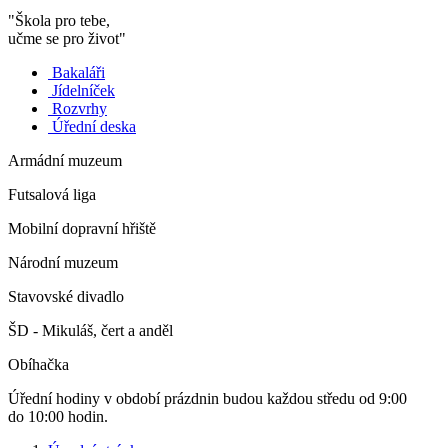
"Škola pro tebe,
učme se pro život"
Bakaláři
Jídelníček
Rozvrhy
Úřední deska
Armádní muzeum
Futsalová liga
Mobilní dopravní hřiště
Národní muzeum
Stavovské divadlo
ŠD - Mikuláš, čert a anděl
Obíhačka
Úřední hodiny v období prázdnin budou každou středu od 9:00
do 10:00 hodin.