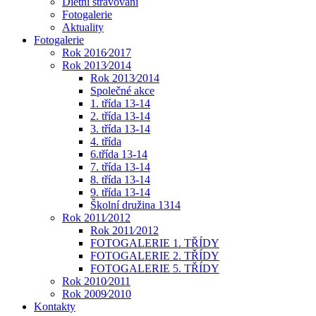
Dietní stravování
Fotogalerie
Aktuality
Fotogalerie
Rok 2016⁄2017
Rok 2013⁄2014
Rok 2013⁄2014
Společné akce
1. třída 13-14
2. třída 13-14
3. třída 13-14
4. třída
6.třída 13-14
7. třída 13-14
8. třída 13-14
9. třída 13-14
Školní družina 1314
Rok 2011⁄2012
Rok 2011⁄2012
FOTOGALERIE 1. TŘÍDY
FOTOGALERIE 2. TŘÍDY
FOTOGALERIE 5. TŘÍDY
Rok 2010⁄2011
Rok 2009⁄2010
Kontakty