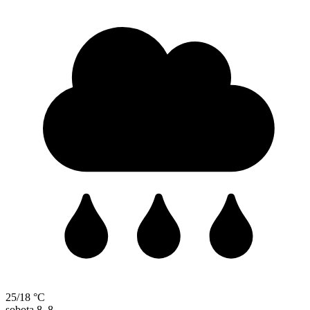
25/18 °C
sobota
8. 8.