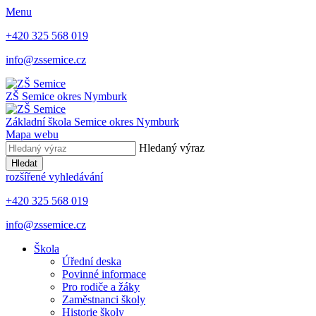
Menu
+420 325 568 019
info@zssemice.cz
ZŠ Semice
okres Nymburk
Základní škola Semice
okres Nymburk
Mapa webu
Hledaný výraz
Hledat
rozšířené vyhledávání
+420 325 568 019
info@zssemice.cz
Škola
Úřední deska
Povinné informace
Pro rodiče a žáky
Zaměstnanci školy
Historie školy