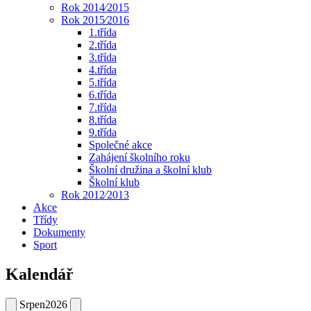
Rok 2014⁄2015
Rok 2015⁄2016
1.třída
2.třída
3.třída
4.třída
5.třída
6.třída
7.třída
8.třída
9.třída
Společné akce
Zahájení školního roku
Školní družina a školní klub
Školní klub
Rok 2012⁄2013
Akce
Třídy
Dokumenty
Sport
Kalendář
Srpen
2026