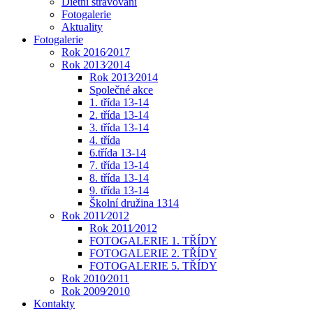
Dietní stravování
Fotogalerie
Aktuality
Fotogalerie
Rok 2016⁄2017
Rok 2013⁄2014
Rok 2013⁄2014
Společné akce
1. třída 13-14
2. třída 13-14
3. třída 13-14
4. třída
6.třída 13-14
7. třída 13-14
8. třída 13-14
9. třída 13-14
Školní družina 1314
Rok 2011⁄2012
Rok 2011⁄2012
FOTOGALERIE 1. TŘÍDY
FOTOGALERIE 2. TŘÍDY
FOTOGALERIE 5. TŘÍDY
Rok 2010⁄2011
Rok 2009⁄2010
Kontakty