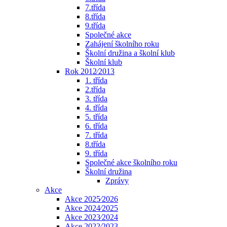
7.třída
8.třída
9.třída
Společné akce
Zahájení školního roku
Školní družina a školní klub
Školní klub
Rok 2012⁄2013
1. třída
2.třída
3. třída
4. třída
5. třída
6. třída
7. třída
8.třída
9. třída
Společné akce školního roku
Školní družina
Zprávy
Akce
Akce 2025⁄2026
Akce 2024⁄2025
Akce 2023⁄2024
Akce 2022⁄2023