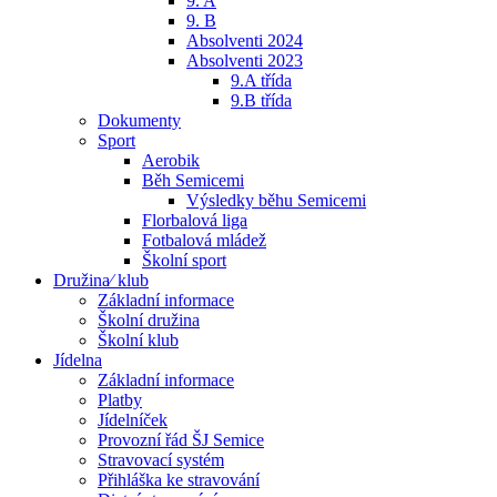
9. A
9. B
Absolventi 2024
Absolventi 2023
9.A třída
9.B třída
Dokumenty
Sport
Aerobik
Běh Semicemi
Výsledky běhu Semicemi
Florbalová liga
Fotbalová mládež
Školní sport
Družina⁄ klub
Základní informace
Školní družina
Školní klub
Jídelna
Základní informace
Platby
Jídelníček
Provozní řád ŠJ Semice
Stravovací systém
Přihláška ke stravování