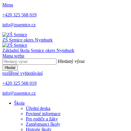
Menu
+420 325 568 019
info@zssemice.cz
ZŠ Semice
okres Nymburk
Základní škola Semice
okres Nymburk
Mapa webu
Hledaný výraz
Hledat
rozšířené vyhledávání
+420 325 568 019
info@zssemice.cz
Škola
Úřední deska
Povinné informace
Pro rodiče a žáky
Zaměstnanci školy
Historie školy