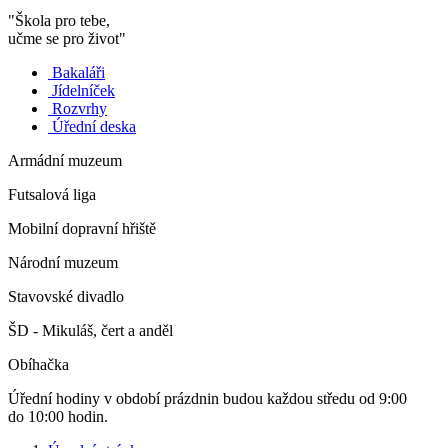
"Škola pro tebe,
učme se pro život"
Bakaláři
Jídelníček
Rozvrhy
Úřední deska
Armádní muzeum
Futsalová liga
Mobilní dopravní hřiště
Národní muzeum
Stavovské divadlo
ŠD - Mikuláš, čert a anděl
Obíhačka
Úřední hodiny v období prázdnin budou každou středu od 9:00
do 10:00 hodin.