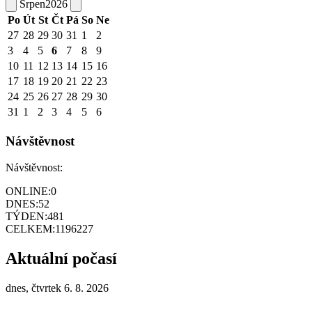
Srpen
2026
Po
Út
St
Čt
Pá
So
Ne
27
28
29
30
31
1
2
3
4
5
6
7
8
9
10
11
12
13
14
15
16
17
18
19
20
21
22
23
24
25
26
27
28
29
30
31
1
2
3
4
5
6
Návštěvnost
Návštěvnost:
ONLINE:
0
DNES:
52
TÝDEN:
481
CELKEM:
1196227
Aktuální počasí
dnes, čtvrtek 6. 8. 2026