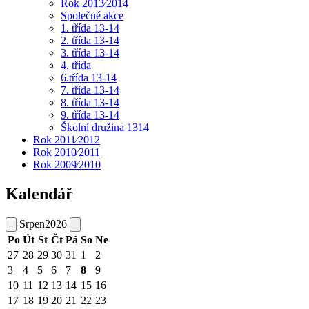
Rok 2013⁄2014
Společné akce
1. třída 13-14
2. třída 13-14
3. třída 13-14
4. třída
6.třída 13-14
7. třída 13-14
8. třída 13-14
9. třída 13-14
Školní družina 1314
Rok 2011⁄2012
Rok 2010⁄2011
Rok 2009⁄2010
Kalendář
Srpen
2026
Po
Út
St
Čt
Pá
So
Ne
27
28
29
30
31
1
2
3
4
5
6
7
8
9
10
11
12
13
14
15
16
17
18
19
20
21
22
23