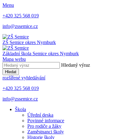
Menu
+420 325 568 019
info@zssemice.cz
ZŠ Semice
okres Nymburk
Základní škola Semice
okres Nymburk
Mapa webu
Hledaný výraz
Hledat
rozšířené vyhledávání
+420 325 568 019
info@zssemice.cz
Škola
Úřední deska
Povinné informace
Pro rodiče a žáky
Zaměstnanci školy
Historie školy