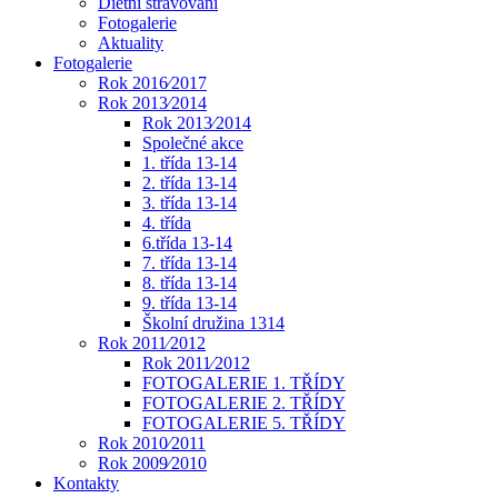
Dietní stravování
Fotogalerie
Aktuality
Fotogalerie
Rok 2016⁄2017
Rok 2013⁄2014
Rok 2013⁄2014
Společné akce
1. třída 13-14
2. třída 13-14
3. třída 13-14
4. třída
6.třída 13-14
7. třída 13-14
8. třída 13-14
9. třída 13-14
Školní družina 1314
Rok 2011⁄2012
Rok 2011⁄2012
FOTOGALERIE 1. TŘÍDY
FOTOGALERIE 2. TŘÍDY
FOTOGALERIE 5. TŘÍDY
Rok 2010⁄2011
Rok 2009⁄2010
Kontakty