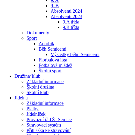
9. A
9. B
Absolventi 2024
Absolventi 2023
9.A třída
9.B třída
Dokumenty
Sport
Aerobik
Běh Semicemi
Výsledky běhu Semicemi
Florbalová liga
Fotbalová mládež
Školní sport
Družina⁄ klub
Základní informace
Školní družina
Školní klub
Jídelna
Základní informace
Platby
Jídelníček
Provozní řád ŠJ Semice
Stravovací systém
Přihláška ke stravování