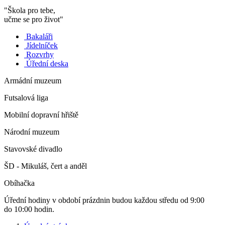
"Škola pro tebe,
učme se pro život"
Bakaláři
Jídelníček
Rozvrhy
Úřední deska
Armádní muzeum
Futsalová liga
Mobilní dopravní hřiště
Národní muzeum
Stavovské divadlo
ŠD - Mikuláš, čert a anděl
Obíhačka
Úřední hodiny v období prázdnin budou každou středu od 9:00
do 10:00 hodin.