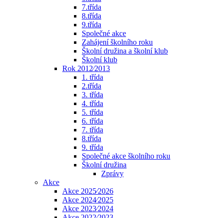
7.třída
8.třída
9.třída
Společné akce
Zahájení školního roku
Školní družina a školní klub
Školní klub
Rok 2012⁄2013
1. třída
2.třída
3. třída
4. třída
5. třída
6. třída
7. třída
8.třída
9. třída
Společné akce školního roku
Školní družina
Zprávy
Akce
Akce 2025⁄2026
Akce 2024⁄2025
Akce 2023⁄2024
Akce 2022⁄2023