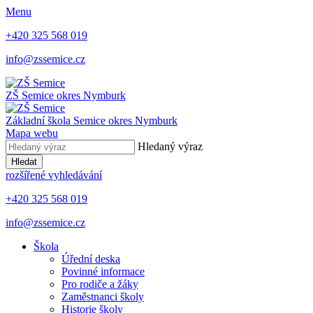
Menu
+420 325 568 019
info@zssemice.cz
ZŠ Semice
okres Nymburk
Základní škola Semice
okres Nymburk
Mapa webu
Hledaný výraz
Hledat
rozšířené vyhledávání
+420 325 568 019
info@zssemice.cz
Škola
Úřední deska
Povinné informace
Pro rodiče a žáky
Zaměstnanci školy
Historie školy