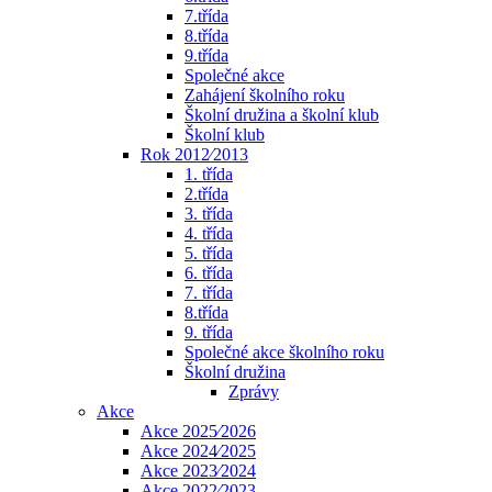
7.třída
8.třída
9.třída
Společné akce
Zahájení školního roku
Školní družina a školní klub
Školní klub
Rok 2012⁄2013
1. třída
2.třída
3. třída
4. třída
5. třída
6. třída
7. třída
8.třída
9. třída
Společné akce školního roku
Školní družina
Zprávy
Akce
Akce 2025⁄2026
Akce 2024⁄2025
Akce 2023⁄2024
Akce 2022⁄2023