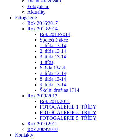
Dietní stravování
Fotogalerie
Aktuality
Fotogalerie
Rok 2016⁄2017
Rok 2013⁄2014
Rok 2013⁄2014
Společné akce
1. třída 13-14
2. třída 13-14
3. třída 13-14
4. třída
6.třída 13-14
7. třída 13-14
8. třída 13-14
9. třída 13-14
Školní družina 1314
Rok 2011⁄2012
Rok 2011⁄2012
FOTOGALERIE 1. TŘÍDY
FOTOGALERIE 2. TŘÍDY
FOTOGALERIE 5. TŘÍDY
Rok 2010⁄2011
Rok 2009⁄2010
Kontakty