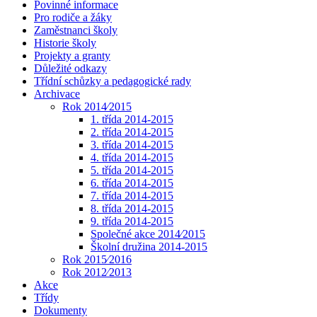
Povinné informace
Pro rodiče a žáky
Zaměstnanci školy
Historie školy
Projekty a granty
Důležité odkazy
Třídní schůzky a pedagogické rady
Archivace
Rok 2014⁄2015
1. třída 2014-2015
2. třída 2014-2015
3. třída 2014-2015
4. třída 2014-2015
5. třída 2014-2015
6. třída 2014-2015
7. třída 2014-2015
8. třída 2014-2015
9. třída 2014-2015
Společné akce 2014⁄2015
Školní družina 2014-2015
Rok 2015⁄2016
Rok 2012⁄2013
Akce
Třídy
Dokumenty