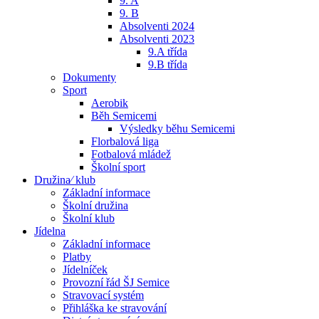
9. A
9. B
Absolventi 2024
Absolventi 2023
9.A třída
9.B třída
Dokumenty
Sport
Aerobik
Běh Semicemi
Výsledky běhu Semicemi
Florbalová liga
Fotbalová mládež
Školní sport
Družina⁄ klub
Základní informace
Školní družina
Školní klub
Jídelna
Základní informace
Platby
Jídelníček
Provozní řád ŠJ Semice
Stravovací systém
Přihláška ke stravování