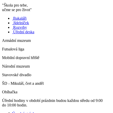
"Škola pro tebe,
učme se pro život"
Bakaláři
Jídelníček
Rozvrhy
Úřední deska
Armádní muzeum
Futsalová liga
Mobilní dopravní hřiště
Národní muzeum
Stavovské divadlo
ŠD - Mikuláš, čert a anděl
Obíhačka
Úřední hodiny v období prázdnin budou každou středu od 9:00
do 10:00 hodin.