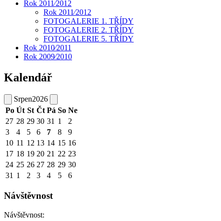
Rok 2011⁄2012
Rok 2011⁄2012
FOTOGALERIE 1. TŘÍDY
FOTOGALERIE 2. TŘÍDY
FOTOGALERIE 5. TŘÍDY
Rok 2010⁄2011
Rok 2009⁄2010
Kalendář
Srpen
2026
Po
Út
St
Čt
Pá
So
Ne
27
28
29
30
31
1
2
3
4
5
6
7
8
9
10
11
12
13
14
15
16
17
18
19
20
21
22
23
24
25
26
27
28
29
30
31
1
2
3
4
5
6
Návštěvnost
Návštěvnost: