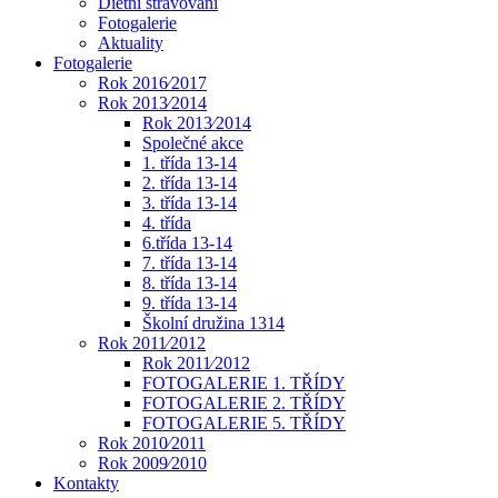
Dietní stravování
Fotogalerie
Aktuality
Fotogalerie
Rok 2016⁄2017
Rok 2013⁄2014
Rok 2013⁄2014
Společné akce
1. třída 13-14
2. třída 13-14
3. třída 13-14
4. třída
6.třída 13-14
7. třída 13-14
8. třída 13-14
9. třída 13-14
Školní družina 1314
Rok 2011⁄2012
Rok 2011⁄2012
FOTOGALERIE 1. TŘÍDY
FOTOGALERIE 2. TŘÍDY
FOTOGALERIE 5. TŘÍDY
Rok 2010⁄2011
Rok 2009⁄2010
Kontakty