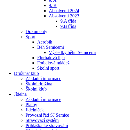
9. A
9. B
Absolventi 2024
Absolventi 2023
9.A třída
9.B třída
Dokumenty
Sport
Aerobik
Běh Semicemi
Výsledky běhu Semicemi
Florbalová liga
Fotbalová mládež
Školní sport
Družina⁄ klub
Základní informace
Školní družina
Školní klub
Jídelna
Základní informace
Platby
Jídelníček
Provozní řád ŠJ Semice
Stravovací systém
Přihláška ke stravování