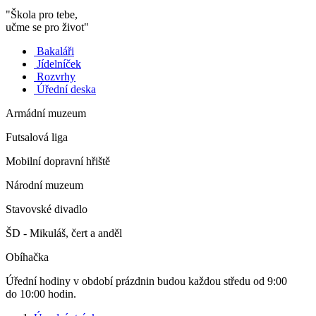
"Škola pro tebe,
učme se pro život"
Bakaláři
Jídelníček
Rozvrhy
Úřední deska
Armádní muzeum
Futsalová liga
Mobilní dopravní hřiště
Národní muzeum
Stavovské divadlo
ŠD - Mikuláš, čert a anděl
Obíhačka
Úřední hodiny v období prázdnin budou každou středu od 9:00
do 10:00 hodin.