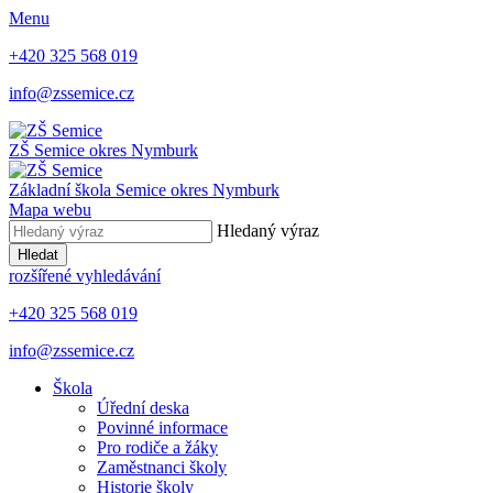
Menu
+420 325 568 019
info@zssemice.cz
ZŠ Semice
okres Nymburk
Základní škola Semice
okres Nymburk
Mapa webu
Hledaný výraz
Hledat
rozšířené vyhledávání
+420 325 568 019
info@zssemice.cz
Škola
Úřední deska
Povinné informace
Pro rodiče a žáky
Zaměstnanci školy
Historie školy