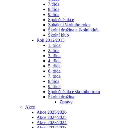
7.třída
8.třída
9.třída
Společné akce
Zahájení školního roku
Školní družina a školní klub
Školní klub
Rok 2012⁄2013
1. třída
2.třída
3. třída
4. třída
5. třída
6. třída
7. třída
8.třída
9. třída
Společné akce školního roku
Školní družina
Zprávy
Akce
Akce 2025⁄2026
Akce 2024⁄2025
Akce 2023⁄2024
Akce 2022⁄2023