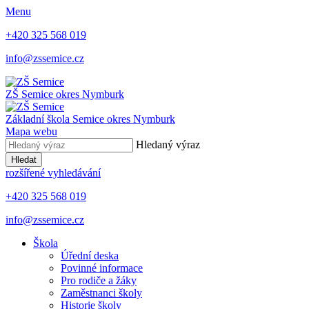
Menu
+420 325 568 019
info@zssemice.cz
ZŠ Semice
okres Nymburk
Základní škola Semice
okres Nymburk
Mapa webu
Hledaný výraz
Hledat
rozšířené vyhledávání
+420 325 568 019
info@zssemice.cz
Škola
Úřední deska
Povinné informace
Pro rodiče a žáky
Zaměstnanci školy
Historie školy