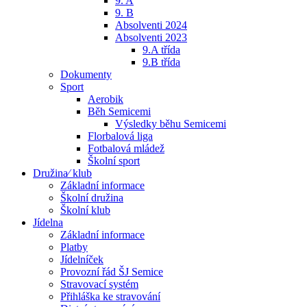
9. A
9. B
Absolventi 2024
Absolventi 2023
9.A třída
9.B třída
Dokumenty
Sport
Aerobik
Běh Semicemi
Výsledky běhu Semicemi
Florbalová liga
Fotbalová mládež
Školní sport
Družina⁄ klub
Základní informace
Školní družina
Školní klub
Jídelna
Základní informace
Platby
Jídelníček
Provozní řád ŠJ Semice
Stravovací systém
Přihláška ke stravování