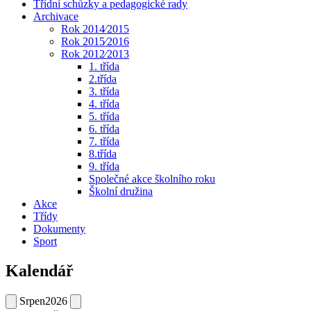
Třídní schůzky a pedagogické rady
Archivace
Rok 2014⁄2015
Rok 2015⁄2016
Rok 2012⁄2013
1. třída
2.třída
3. třída
4. třída
5. třída
6. třída
7. třída
8.třída
9. třída
Společné akce školního roku
Školní družina
Akce
Třídy
Dokumenty
Sport
Kalendář
Srpen
2026