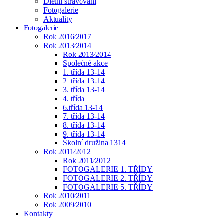
Dietní stravování
Fotogalerie
Aktuality
Fotogalerie
Rok 2016⁄2017
Rok 2013⁄2014
Rok 2013⁄2014
Společné akce
1. třída 13-14
2. třída 13-14
3. třída 13-14
4. třída
6.třída 13-14
7. třída 13-14
8. třída 13-14
9. třída 13-14
Školní družina 1314
Rok 2011⁄2012
Rok 2011⁄2012
FOTOGALERIE 1. TŘÍDY
FOTOGALERIE 2. TŘÍDY
FOTOGALERIE 5. TŘÍDY
Rok 2010⁄2011
Rok 2009⁄2010
Kontakty