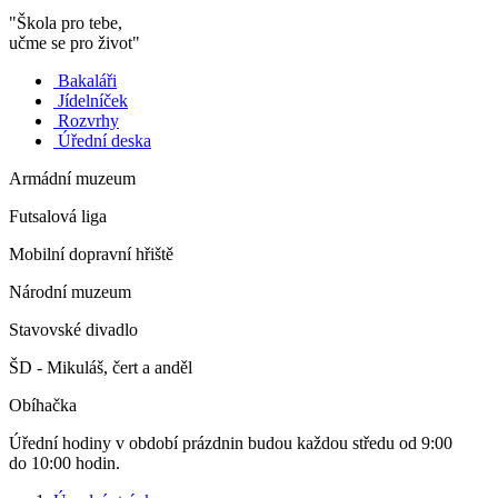
"Škola pro tebe,
učme se pro život"
Bakaláři
Jídelníček
Rozvrhy
Úřední deska
Armádní muzeum
Futsalová liga
Mobilní dopravní hřiště
Národní muzeum
Stavovské divadlo
ŠD - Mikuláš, čert a anděl
Obíhačka
Úřední hodiny v období prázdnin budou každou středu od 9:00
do 10:00 hodin.