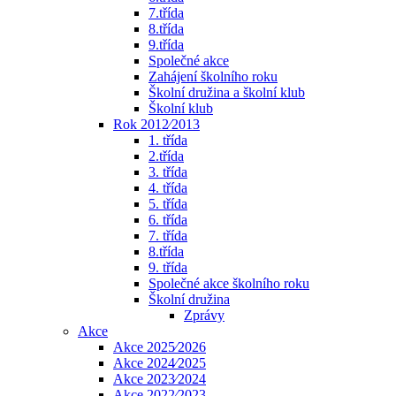
7.třída
8.třída
9.třída
Společné akce
Zahájení školního roku
Školní družina a školní klub
Školní klub
Rok 2012⁄2013
1. třída
2.třída
3. třída
4. třída
5. třída
6. třída
7. třída
8.třída
9. třída
Společné akce školního roku
Školní družina
Zprávy
Akce
Akce 2025⁄2026
Akce 2024⁄2025
Akce 2023⁄2024
Akce 2022⁄2023