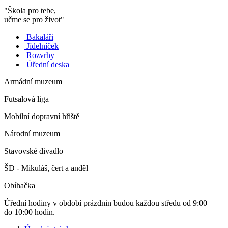
"Škola pro tebe,
učme se pro život"
Bakaláři
Jídelníček
Rozvrhy
Úřední deska
Armádní muzeum
Futsalová liga
Mobilní dopravní hřiště
Národní muzeum
Stavovské divadlo
ŠD - Mikuláš, čert a anděl
Obíhačka
Úřední hodiny v období prázdnin budou každou středu od 9:00
do 10:00 hodin.