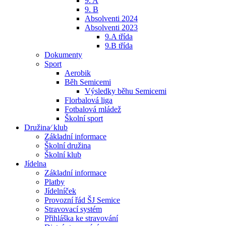
9. A
9. B
Absolventi 2024
Absolventi 2023
9.A třída
9.B třída
Dokumenty
Sport
Aerobik
Běh Semicemi
Výsledky běhu Semicemi
Florbalová liga
Fotbalová mládež
Školní sport
Družina⁄ klub
Základní informace
Školní družina
Školní klub
Jídelna
Základní informace
Platby
Jídelníček
Provozní řád ŠJ Semice
Stravovací systém
Přihláška ke stravování