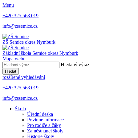
Menu
+420 325 568 019
info@zssemice.cz
ZŠ Semice
okres Nymburk
Základní škola Semice
okres Nymburk
Mapa webu
Hledaný výraz
Hledat
rozšířené vyhledávání
+420 325 568 019
info@zssemice.cz
Škola
Úřední deska
Povinné informace
Pro rodiče a žáky
Zaměstnanci školy
Historie školy