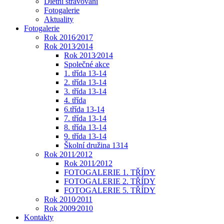
Dietní stravování
Fotogalerie
Aktuality
Fotogalerie
Rok 2016⁄2017
Rok 2013⁄2014
Rok 2013⁄2014
Společné akce
1. třída 13-14
2. třída 13-14
3. třída 13-14
4. třída
6.třída 13-14
7. třída 13-14
8. třída 13-14
9. třída 13-14
Školní družina 1314
Rok 2011⁄2012
Rok 2011⁄2012
FOTOGALERIE 1. TŘÍDY
FOTOGALERIE 2. TŘÍDY
FOTOGALERIE 5. TŘÍDY
Rok 2010⁄2011
Rok 2009⁄2010
Kontakty