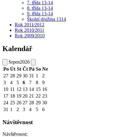
7. třída 13-14
8. třída 13-14
9. třída 13-14
Školní družina 1314
Rok 2011⁄2012
Rok 2010⁄2011
Rok 2009⁄2010
Kalendář
Srpen
2026
Po
Út
St
Čt
Pá
So
Ne
27
28
29
30
31
1
2
3
4
5
6
7
8
9
10
11
12
13
14
15
16
17
18
19
20
21
22
23
24
25
26
27
28
29
30
31
1
2
3
4
5
6
Návštěvnost
Návštěvnost: