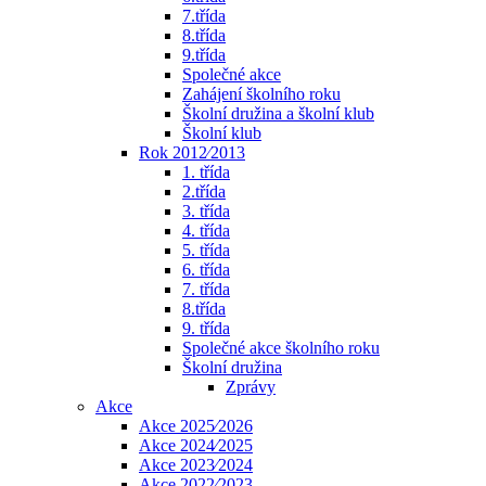
7.třída
8.třída
9.třída
Společné akce
Zahájení školního roku
Školní družina a školní klub
Školní klub
Rok 2012⁄2013
1. třída
2.třída
3. třída
4. třída
5. třída
6. třída
7. třída
8.třída
9. třída
Společné akce školního roku
Školní družina
Zprávy
Akce
Akce 2025⁄2026
Akce 2024⁄2025
Akce 2023⁄2024
Akce 2022⁄2023