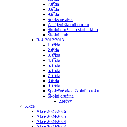
7.třída
8.třída
9.třída
Společné akce
Zahájení školního roku
Školní družina a školní klub
Školní klub
Rok 2012⁄2013
1. třída
2.třída
3. třída
4. třída
5. třída
6. třída
7. třída
8.třída
9. třída
Společné akce školního roku
Školní družina
Zprávy
Akce
Akce 2025⁄2026
Akce 2024⁄2025
Akce 2023⁄2024
Akce 2022⁄2023