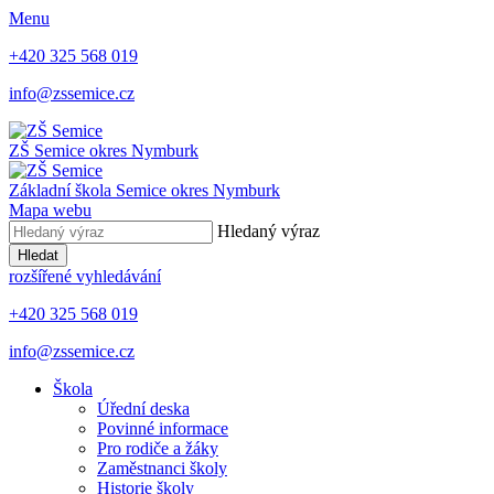
Menu
+420 325 568 019
info@zssemice.cz
ZŠ Semice
okres Nymburk
Základní škola Semice
okres Nymburk
Mapa webu
Hledaný výraz
Hledat
rozšířené vyhledávání
+420 325 568 019
info@zssemice.cz
Škola
Úřední deska
Povinné informace
Pro rodiče a žáky
Zaměstnanci školy
Historie školy