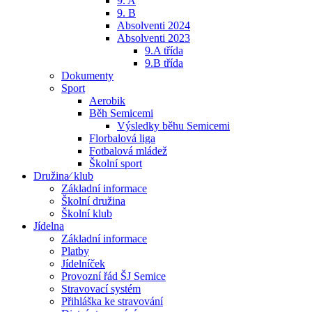
9. A
9. B
Absolventi 2024
Absolventi 2023
9.A třída
9.B třída
Dokumenty
Sport
Aerobik
Běh Semicemi
Výsledky běhu Semicemi
Florbalová liga
Fotbalová mládež
Školní sport
Družina⁄ klub
Základní informace
Školní družina
Školní klub
Jídelna
Základní informace
Platby
Jídelníček
Provozní řád ŠJ Semice
Stravovací systém
Přihláška ke stravování