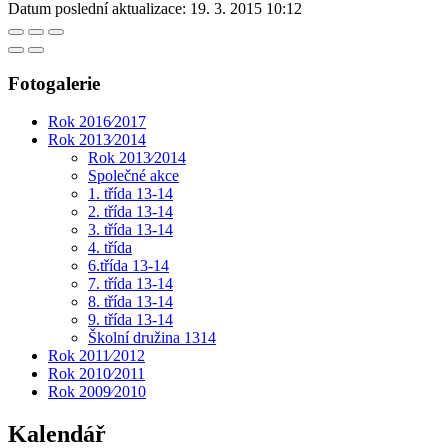
Datum poslední aktualizace:
19. 3. 2015 10:12
Fotogalerie
Rok 2016⁄2017
Rok 2013⁄2014
Rok 2013⁄2014
Společné akce
1. třída 13-14
2. třída 13-14
3. třída 13-14
4. třída
6.třída 13-14
7. třída 13-14
8. třída 13-14
9. třída 13-14
Školní družina 1314
Rok 2011⁄2012
Rok 2010⁄2011
Rok 2009⁄2010
Kalendář