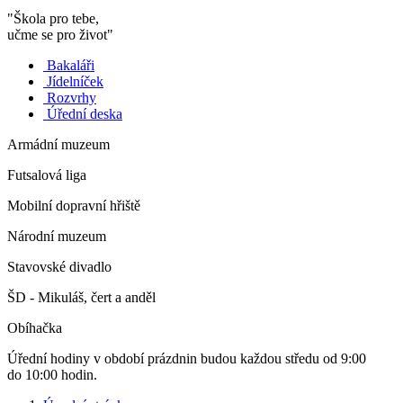
"Škola pro tebe,
učme se pro život"
Bakaláři
Jídelníček
Rozvrhy
Úřední deska
Armádní muzeum
Futsalová liga
Mobilní dopravní hřiště
Národní muzeum
Stavovské divadlo
ŠD - Mikuláš, čert a anděl
Obíhačka
Úřední hodiny v období prázdnin budou každou středu od 9:00
do 10:00 hodin.