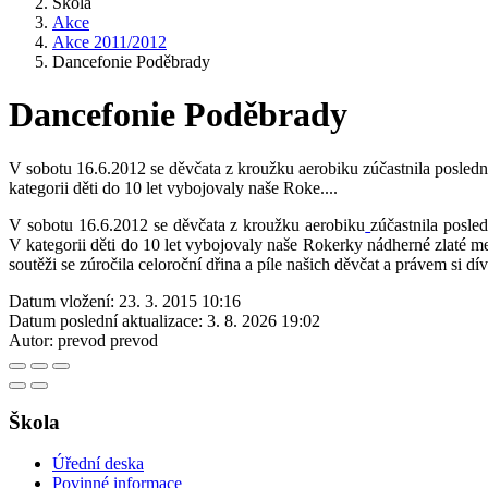
Škola
Akce
Akce 2011/2012
Dancefonie Poděbrady
Dancefonie Poděbrady
V sobotu 16.6.2012 se děvčata z kroužku aerobiku zúčastnila posled
kategorii děti do 10 let vybojovaly naše Roke....
V sobotu 16.6.2012 se děvčata z kroužku aerobiku
zúčastnila posl
V kategorii děti do 10 let vybojovaly naše Rokerky nádherné zlaté me
soutěži se zúročila celoroční dřina a píle našich děvčat a právem si dí
Datum vložení:
23. 3. 2015 10:16
Datum poslední aktualizace:
3. 8. 2026 19:02
Autor:
prevod prevod
Škola
Úřední deska
Povinné informace