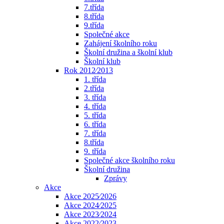
7.třída
8.třída
9.třída
Společné akce
Zahájení školního roku
Školní družina a školní klub
Školní klub
Rok 2012⁄2013
1. třída
2.třída
3. třída
4. třída
5. třída
6. třída
7. třída
8.třída
9. třída
Společné akce školního roku
Školní družina
Zprávy
Akce
Akce 2025⁄2026
Akce 2024⁄2025
Akce 2023⁄2024
Akce 2022⁄2023