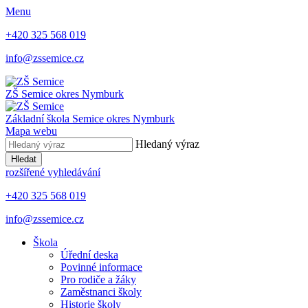
Menu
+420 325 568 019
info@zssemice.cz
ZŠ Semice
okres Nymburk
Základní škola Semice
okres Nymburk
Mapa webu
Hledaný výraz
Hledat
rozšířené vyhledávání
+420 325 568 019
info@zssemice.cz
Škola
Úřední deska
Povinné informace
Pro rodiče a žáky
Zaměstnanci školy
Historie školy