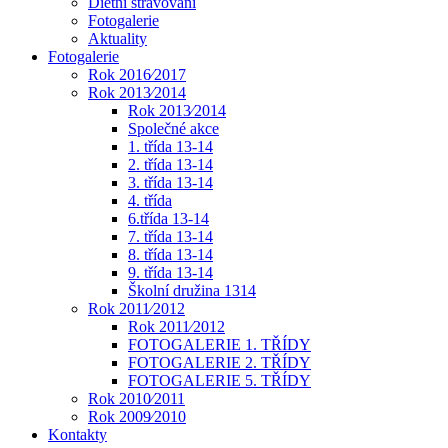
Dietní stravování
Fotogalerie
Aktuality
Fotogalerie
Rok 2016⁄2017
Rok 2013⁄2014
Rok 2013⁄2014
Společné akce
1. třída 13-14
2. třída 13-14
3. třída 13-14
4. třída
6.třída 13-14
7. třída 13-14
8. třída 13-14
9. třída 13-14
Školní družina 1314
Rok 2011⁄2012
Rok 2011⁄2012
FOTOGALERIE 1. TŘÍDY
FOTOGALERIE 2. TŘÍDY
FOTOGALERIE 5. TŘÍDY
Rok 2010⁄2011
Rok 2009⁄2010
Kontakty