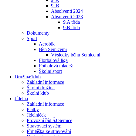
9. A
9. B
Absolventi 2024
Absolventi 2023
9.A třída
9.B třída
Dokumenty
Sport
Aerobik
Běh Semicemi
Výsledky běhu Semicemi
Florbalová liga
Fotbalová mládež
Školní sport
Družina⁄ klub
Základní informace
Školní družina
Školní klub
Jídelna
Základní informace
Platby
Jídelníček
Provozní řád ŠJ Semice
Stravovací systém
Přihláška ke stravování