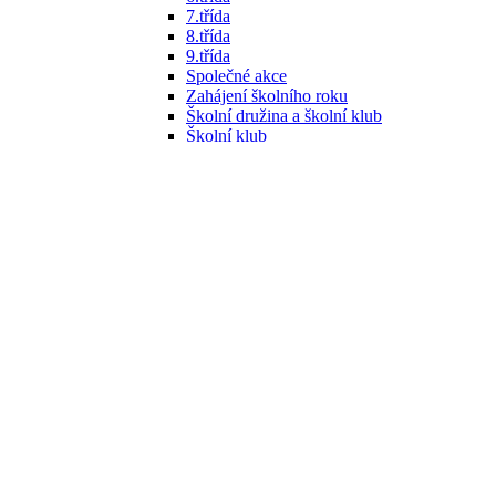
7.třída
8.třída
9.třída
Společné akce
Zahájení školního roku
Školní družina a školní klub
Školní klub
Rok 2012⁄2013
1. třída
2.třída
3. třída
4. třída
5. třída
6. třída
7. třída
8.třída
9. třída
Společné akce školního roku
Školní družina
Zprávy
Akce
Akce 2025⁄2026
Akce 2024⁄2025
Akce 2023⁄2024
Akce 2022⁄2023