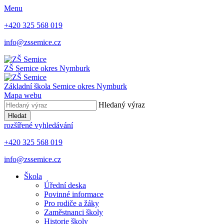
Menu
+420 325 568 019
info@zssemice.cz
ZŠ Semice
okres Nymburk
Základní škola Semice
okres Nymburk
Mapa webu
Hledaný výraz
Hledat
rozšířené vyhledávání
+420 325 568 019
info@zssemice.cz
Škola
Úřední deska
Povinné informace
Pro rodiče a žáky
Zaměstnanci školy
Historie školy