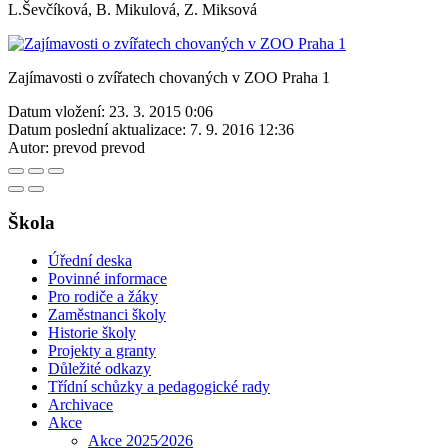
L.Ševčíková, B. Mikulová, Z. Miksová
Zajímavosti o zvířatech chovaných v ZOO Praha 1
Datum vložení:
23. 3. 2015 0:06
Datum poslední aktualizace:
7. 9. 2016 12:36
Autor:
prevod prevod
Škola
Úřední deska
Povinné informace
Pro rodiče a žáky
Zaměstnanci školy
Historie školy
Projekty a granty
Důležité odkazy
Třídní schůzky a pedagogické rady
Archivace
Akce
Akce 2025⁄2026