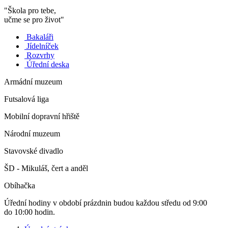
"Škola pro tebe,
učme se pro život"
Bakaláři
Jídelníček
Rozvrhy
Úřední deska
Armádní muzeum
Futsalová liga
Mobilní dopravní hřiště
Národní muzeum
Stavovské divadlo
ŠD - Mikuláš, čert a anděl
Obíhačka
Úřední hodiny v období prázdnin budou každou středu od 9:00
do 10:00 hodin.