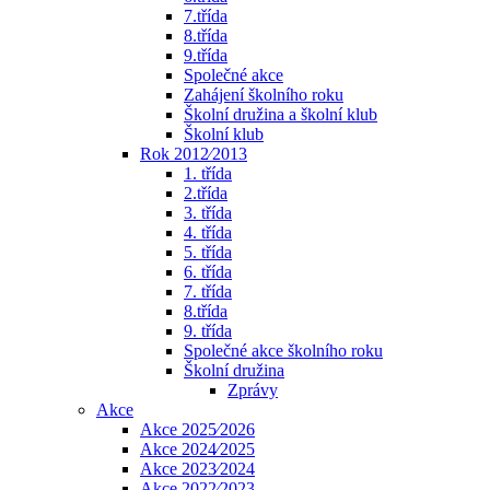
7.třída
8.třída
9.třída
Společné akce
Zahájení školního roku
Školní družina a školní klub
Školní klub
Rok 2012⁄2013
1. třída
2.třída
3. třída
4. třída
5. třída
6. třída
7. třída
8.třída
9. třída
Společné akce školního roku
Školní družina
Zprávy
Akce
Akce 2025⁄2026
Akce 2024⁄2025
Akce 2023⁄2024
Akce 2022⁄2023