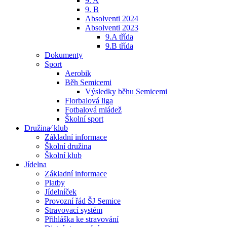
9. A
9. B
Absolventi 2024
Absolventi 2023
9.A třída
9.B třída
Dokumenty
Sport
Aerobik
Běh Semicemi
Výsledky běhu Semicemi
Florbalová liga
Fotbalová mládež
Školní sport
Družina⁄ klub
Základní informace
Školní družina
Školní klub
Jídelna
Základní informace
Platby
Jídelníček
Provozní řád ŠJ Semice
Stravovací systém
Přihláška ke stravování