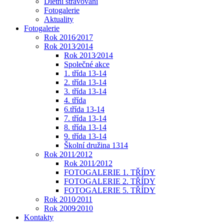
Dietní stravování
Fotogalerie
Aktuality
Fotogalerie
Rok 2016⁄2017
Rok 2013⁄2014
Rok 2013⁄2014
Společné akce
1. třída 13-14
2. třída 13-14
3. třída 13-14
4. třída
6.třída 13-14
7. třída 13-14
8. třída 13-14
9. třída 13-14
Školní družina 1314
Rok 2011⁄2012
Rok 2011⁄2012
FOTOGALERIE 1. TŘÍDY
FOTOGALERIE 2. TŘÍDY
FOTOGALERIE 5. TŘÍDY
Rok 2010⁄2011
Rok 2009⁄2010
Kontakty