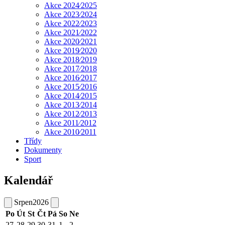
Akce 2024⁄2025
Akce 2023⁄2024
Akce 2022⁄2023
Akce 2021⁄2022
Akce 2020⁄2021
Akce 2019⁄2020
Akce 2018⁄2019
Akce 2017⁄2018
Akce 2016⁄2017
Akce 2015⁄2016
Akce 2014⁄2015
Akce 2013⁄2014
Akce 2012⁄2013
Akce 2011⁄2012
Akce 2010⁄2011
Třídy
Dokumenty
Sport
Kalendář
Srpen
2026
Po
Út
St
Čt
Pá
So
Ne
27
28
29
30
31
1
2