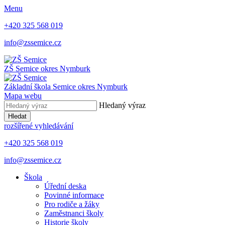
Menu
+420 325 568 019
info@zssemice.cz
ZŠ Semice
okres Nymburk
Základní škola Semice
okres Nymburk
Mapa webu
Hledaný výraz
Hledat
rozšířené vyhledávání
+420 325 568 019
info@zssemice.cz
Škola
Úřední deska
Povinné informace
Pro rodiče a žáky
Zaměstnanci školy
Historie školy