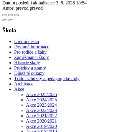
Datum poslední aktualizace:
3. 8. 2026 18:54
Autor:
prevod prevod
Škola
Úřední deska
Povinné informace
Pro rodiče a žáky
Zaměstnanci školy
Historie školy
Projekty a granty
Důležité odkazy
Třídní schůzky a pedagogické rady
Archivace
Akce
Akce 2025⁄2026
Akce 2024⁄2025
Akce 2023⁄2024
Akce 2022⁄2023
Akce 2021⁄2022
Akce 2020⁄2021
Akce 2019⁄2020
Akce 2018⁄2019