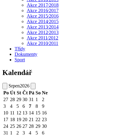
Akce 2017⁄2018
Akce 2016⁄2017
Akce 2015⁄2016
Akce 2014⁄2015
Akce 2013⁄2014
Akce 2012⁄2013
Akce 2011⁄2012
Akce 2010⁄2011
Třídy
Dokumenty
Sport
Kalendář
Srpen
2026
Po
Út
St
Čt
Pá
So
Ne
27
28
29
30
31
1
2
3
4
5
6
7
8
9
10
11
12
13
14
15
16
17
18
19
20
21
22
23
24
25
26
27
28
29
30
31
1
2
3
4
5
6