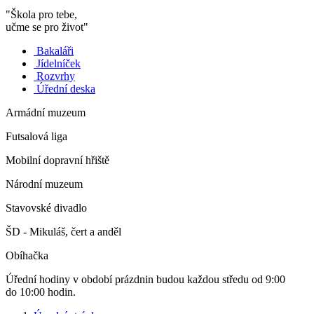
"Škola pro tebe,
učme se pro život"
Bakaláři
Jídelníček
Rozvrhy
Úřední deska
Armádní muzeum
Futsalová liga
Mobilní dopravní hřiště
Národní muzeum
Stavovské divadlo
ŠD - Mikuláš, čert a anděl
Obíhačka
Úřední hodiny v období prázdnin budou každou středu od 9:00
do 10:00 hodin.