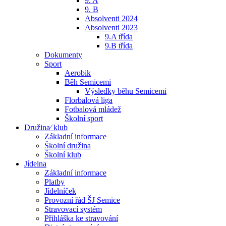
9. A
9. B
Absolventi 2024
Absolventi 2023
9.A třída
9.B třída
Dokumenty
Sport
Aerobik
Běh Semicemi
Výsledky běhu Semicemi
Florbalová liga
Fotbalová mládež
Školní sport
Družina⁄ klub
Základní informace
Školní družina
Školní klub
Jídelna
Základní informace
Platby
Jídelníček
Provozní řád ŠJ Semice
Stravovací systém
Přihláška ke stravování