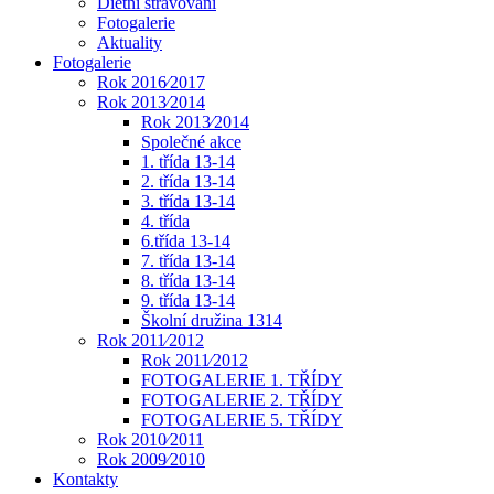
Dietní stravování
Fotogalerie
Aktuality
Fotogalerie
Rok 2016⁄2017
Rok 2013⁄2014
Rok 2013⁄2014
Společné akce
1. třída 13-14
2. třída 13-14
3. třída 13-14
4. třída
6.třída 13-14
7. třída 13-14
8. třída 13-14
9. třída 13-14
Školní družina 1314
Rok 2011⁄2012
Rok 2011⁄2012
FOTOGALERIE 1. TŘÍDY
FOTOGALERIE 2. TŘÍDY
FOTOGALERIE 5. TŘÍDY
Rok 2010⁄2011
Rok 2009⁄2010
Kontakty