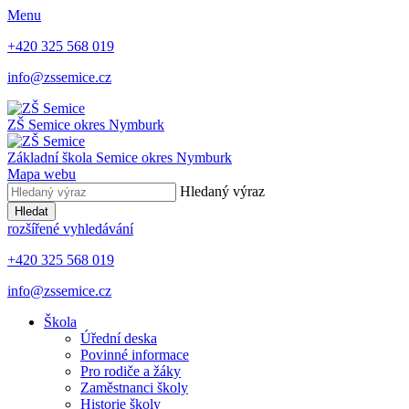
Menu
+420 325 568 019
info@zssemice.cz
ZŠ Semice
okres Nymburk
Základní škola Semice
okres Nymburk
Mapa webu
Hledaný výraz
Hledat
rozšířené vyhledávání
+420 325 568 019
info@zssemice.cz
Škola
Úřední deska
Povinné informace
Pro rodiče a žáky
Zaměstnanci školy
Historie školy