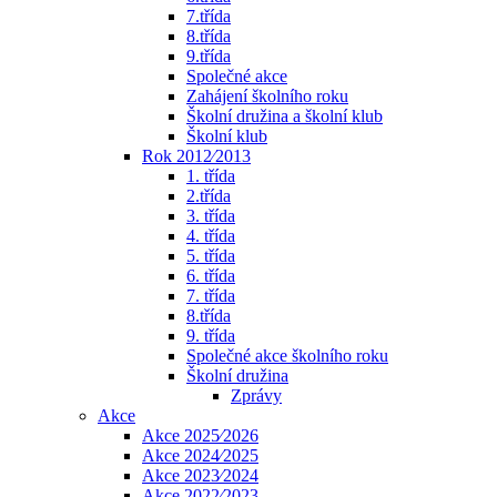
7.třída
8.třída
9.třída
Společné akce
Zahájení školního roku
Školní družina a školní klub
Školní klub
Rok 2012⁄2013
1. třída
2.třída
3. třída
4. třída
5. třída
6. třída
7. třída
8.třída
9. třída
Společné akce školního roku
Školní družina
Zprávy
Akce
Akce 2025⁄2026
Akce 2024⁄2025
Akce 2023⁄2024
Akce 2022⁄2023