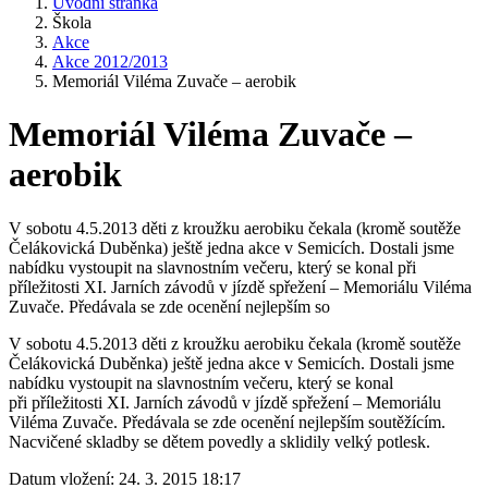
Úvodní stránka
Škola
Akce
Akce 2012/2013
Memoriál Viléma Zuvače – aerobik
Memoriál Viléma Zuvače –
aerobik
V sobotu 4.5.2013 děti z kroužku aerobiku čekala (kromě soutěže
Čelákovická Duběnka) ještě jedna akce v Semicích. Dostali jsme
nabídku vystoupit na slavnostním večeru, který se konal při
příležitosti XI. Jarních závodů v jízdě spřežení – Memoriálu Viléma
Zuvače. Předávala se zde ocenění nejlepším so
V sobotu 4.5.2013 děti z kroužku aerobiku čekala (kromě soutěže
Čelákovická Duběnka) ještě jedna akce v Semicích. Dostali jsme
nabídku vystoupit na slavnostním večeru, který se konal
při příležitosti XI. Jarních závodů v jízdě spřežení – Memoriálu
Viléma Zuvače. Předávala se zde ocenění nejlepším soutěžícím.
Nacvičené skladby se dětem povedly a sklidily velký potlesk.
Datum vložení:
24. 3. 2015 18:17