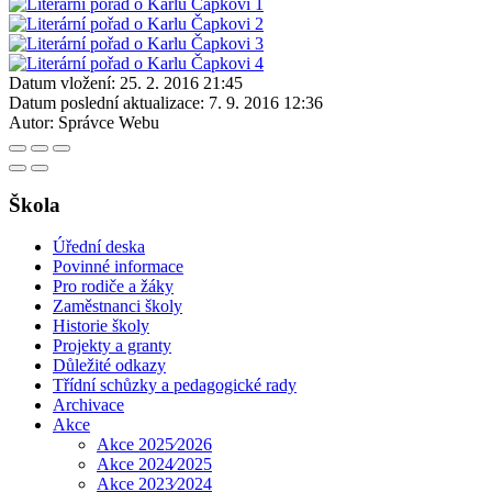
Datum vložení:
25. 2. 2016 21:45
Datum poslední aktualizace:
7. 9. 2016 12:36
Autor:
Správce Webu
Škola
Úřední deska
Povinné informace
Pro rodiče a žáky
Zaměstnanci školy
Historie školy
Projekty a granty
Důležité odkazy
Třídní schůzky a pedagogické rady
Archivace
Akce
Akce 2025⁄2026
Akce 2024⁄2025
Akce 2023⁄2024