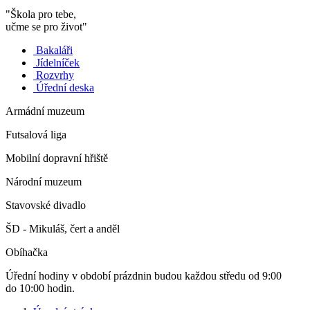
"Škola pro tebe,
učme se pro život"
Bakaláři
Jídelníček
Rozvrhy
Úřední deska
Armádní muzeum
Futsalová liga
Mobilní dopravní hřiště
Národní muzeum
Stavovské divadlo
ŠD - Mikuláš, čert a anděl
Obíhačka
Úřední hodiny v období prázdnin budou každou středu od 9:00
do 10:00 hodin.