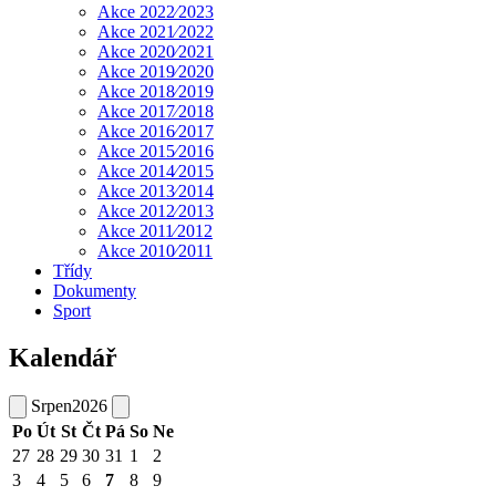
Akce 2022⁄2023
Akce 2021⁄2022
Akce 2020⁄2021
Akce 2019⁄2020
Akce 2018⁄2019
Akce 2017⁄2018
Akce 2016⁄2017
Akce 2015⁄2016
Akce 2014⁄2015
Akce 2013⁄2014
Akce 2012⁄2013
Akce 2011⁄2012
Akce 2010⁄2011
Třídy
Dokumenty
Sport
Kalendář
Srpen
2026
Po
Út
St
Čt
Pá
So
Ne
27
28
29
30
31
1
2
3
4
5
6
7
8
9