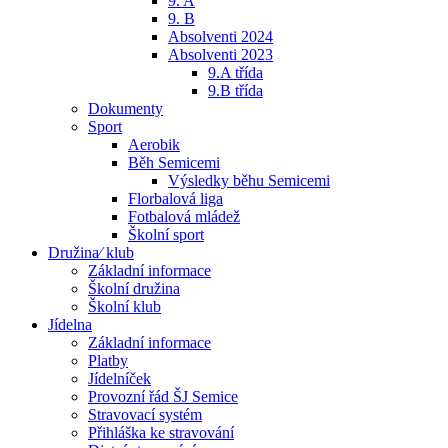
9. A
9. B
Absolventi 2024
Absolventi 2023
9.A třída
9.B třída
Dokumenty
Sport
Aerobik
Běh Semicemi
Výsledky běhu Semicemi
Florbalová liga
Fotbalová mládež
Školní sport
Družina⁄ klub
Základní informace
Školní družina
Školní klub
Jídelna
Základní informace
Platby
Jídelníček
Provozní řád ŠJ Semice
Stravovací systém
Přihláška ke stravování