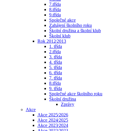
7.třída
8.třída
9.třída
Společné akce
Zahájení školního roku
Školní družina a školní klub
Školní klub
Rok 2012⁄2013
1. třída
2.třída
3. třída
4. třída
5. třída
6. třída
7. třída
8.třída
9. třída
Společné akce školního roku
Školní družina
Zprávy
Akce
Akce 2025⁄2026
Akce 2024⁄2025
Akce 2023⁄2024
Akce 2022⁄2023