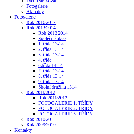
Dietní stravování
Fotogalerie
Aktuality
Fotogalerie
Rok 2016⁄2017
Rok 2013⁄2014
Rok 2013⁄2014
Společné akce
1. třída 13-14
2. třída 13-14
3. třída 13-14
4. třída
6.třída 13-14
7. třída 13-14
8. třída 13-14
9. třída 13-14
Školní družina 1314
Rok 2011⁄2012
Rok 2011⁄2012
FOTOGALERIE 1. TŘÍDY
FOTOGALERIE 2. TŘÍDY
FOTOGALERIE 5. TŘÍDY
Rok 2010⁄2011
Rok 2009⁄2010
Kontakty