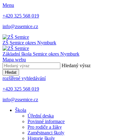
Menu
+420 325 568 019
info@zssemice.cz
ZŠ Semice
okres Nymburk
Základní škola Semice
okres Nymburk
Mapa webu
Hledaný výraz
Hledat
rozšířené vyhledávání
+420 325 568 019
info@zssemice.cz
Škola
Úřední deska
Povinné informace
Pro rodiče a žáky
Zaměstnanci školy
Historie školy