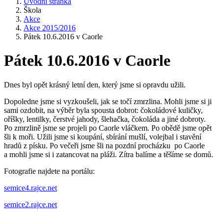
Úvodní stránka
Škola
Akce
Akce 2015/2016
Pátek 10.6.2016 v Caorle
Pátek 10.6.2016 v Caorle
Dnes byl opět krásný letní den, který jsme si opravdu užili.
Dopoledne jsme si vyzkoušeli, jak se točí zmrzlina. Mohli jsme si ji
sami ozdobit, na výběr byla spousta dobrot: čokoládové kuličky,
oříšky, lentilky, čerstvé jahody, šlehačka, čokoláda a jiné dobroty.
Po zmrzlině jsme se projeli po Caorle vláčkem. Po obědě jsme opět
šli k moři. Užili jsme si koupání, sbírání mušlí, volejbal i stavění
hradů z písku. Po večeři jsme šli na pozdní procházku po Caorle
a mohli jsme si i zatancovat na pláži. Zítra balíme a těšíme se domů.
Fotografie najdete na portálu:
semice4.rajce.net
semice2.rajce.net