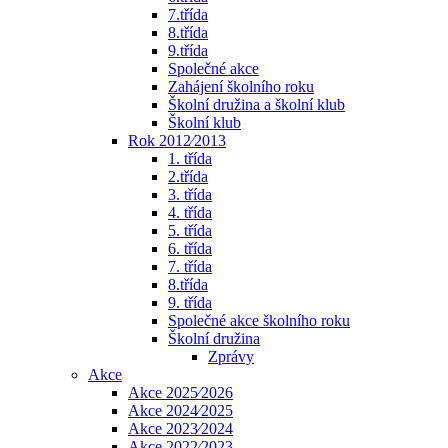
7.třída
8.třída
9.třída
Společné akce
Zahájení školního roku
Školní družina a školní klub
Školní klub
Rok 2012⁄2013
1. třída
2.třída
3. třída
4. třída
5. třída
6. třída
7. třída
8.třída
9. třída
Společné akce školního roku
Školní družina
Zprávy
Akce
Akce 2025⁄2026
Akce 2024⁄2025
Akce 2023⁄2024
Akce 2022⁄2023