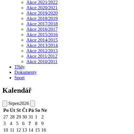
Akce 2021⁄2022
Akce 2020⁄2021
Akce 2019⁄2020
Akce 2018⁄2019
Akce 2017⁄2018
Akce 2016⁄2017
Akce 2015⁄2016
Akce 2014⁄2015
Akce 2013⁄2014
Akce 2012⁄2013
Akce 2011⁄2012
Akce 2010⁄2011
Třídy
Dokumenty
Sport
Kalendář
Srpen
2026
Po
Út
St
Čt
Pá
So
Ne
27
28
29
30
31
1
2
3
4
5
6
7
8
9
10
11
12
13
14
15
16