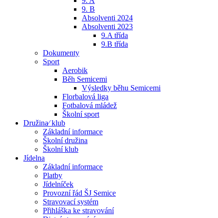
9. A
9. B
Absolventi 2024
Absolventi 2023
9.A třída
9.B třída
Dokumenty
Sport
Aerobik
Běh Semicemi
Výsledky běhu Semicemi
Florbalová liga
Fotbalová mládež
Školní sport
Družina⁄ klub
Základní informace
Školní družina
Školní klub
Jídelna
Základní informace
Platby
Jídelníček
Provozní řád ŠJ Semice
Stravovací systém
Přihláška ke stravování