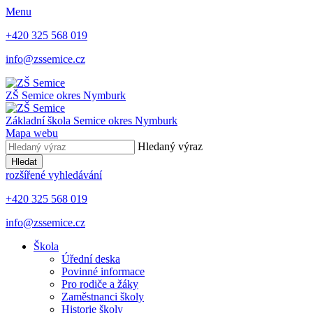
Menu
+420 325 568 019
info@zssemice.cz
ZŠ Semice
okres Nymburk
Základní škola Semice
okres Nymburk
Mapa webu
Hledaný výraz
Hledat
rozšířené vyhledávání
+420 325 568 019
info@zssemice.cz
Škola
Úřední deska
Povinné informace
Pro rodiče a žáky
Zaměstnanci školy
Historie školy