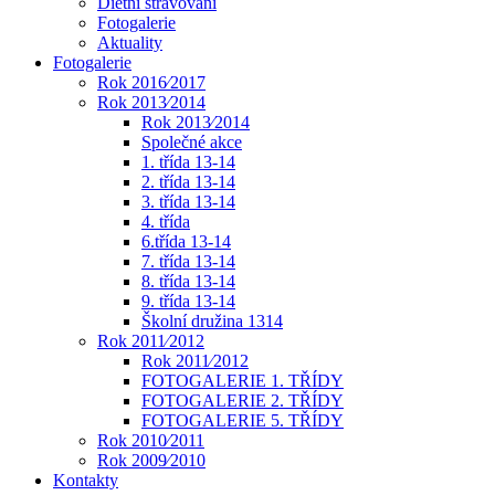
Dietní stravování
Fotogalerie
Aktuality
Fotogalerie
Rok 2016⁄2017
Rok 2013⁄2014
Rok 2013⁄2014
Společné akce
1. třída 13-14
2. třída 13-14
3. třída 13-14
4. třída
6.třída 13-14
7. třída 13-14
8. třída 13-14
9. třída 13-14
Školní družina 1314
Rok 2011⁄2012
Rok 2011⁄2012
FOTOGALERIE 1. TŘÍDY
FOTOGALERIE 2. TŘÍDY
FOTOGALERIE 5. TŘÍDY
Rok 2010⁄2011
Rok 2009⁄2010
Kontakty