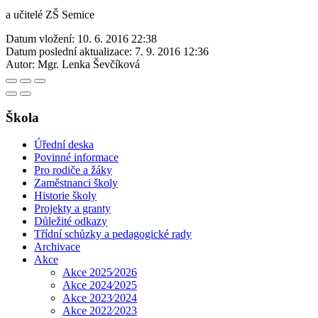
žác
a učitelé ZŠ Semice
Datum vložení:
10. 6. 2016 22:38
Datum poslední aktualizace:
7. 9. 2016 12:36
Autor:
Mgr. Lenka Ševčíková
Škola
Úřední deska
Povinné informace
Pro rodiče a žáky
Zaměstnanci školy
Historie školy
Projekty a granty
Důležité odkazy
Třídní schůzky a pedagogické rady
Archivace
Akce
Akce 2025⁄2026
Akce 2024⁄2025
Akce 2023⁄2024
Akce 2022⁄2023