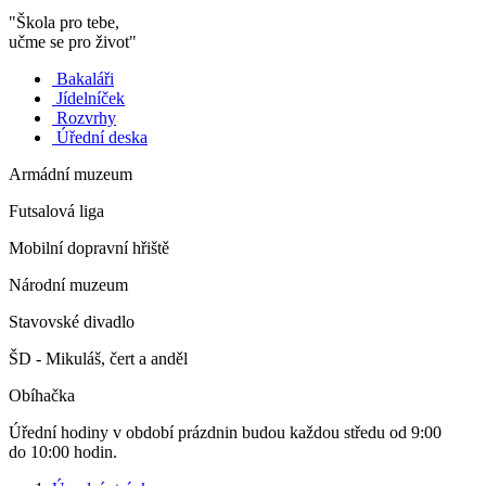
"Škola pro tebe,
učme se pro život"
Bakaláři
Jídelníček
Rozvrhy
Úřední deska
Armádní muzeum
Futsalová liga
Mobilní dopravní hřiště
Národní muzeum
Stavovské divadlo
ŠD - Mikuláš, čert a anděl
Obíhačka
Úřední hodiny v období prázdnin budou každou středu od 9:00
do 10:00 hodin.