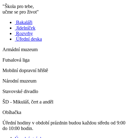
"Škola pro tebe,
učme se pro život"
Bakaláři
Jídelníček
Rozvrhy
Úřední deska
Armádní muzeum
Futsalová liga
Mobilní dopravní hřiště
Národní muzeum
Stavovské divadlo
ŠD - Mikuláš, čert a anděl
Obíhačka
Úřední hodiny v období prázdnin budou každou středu od 9:00
do 10:00 hodin.