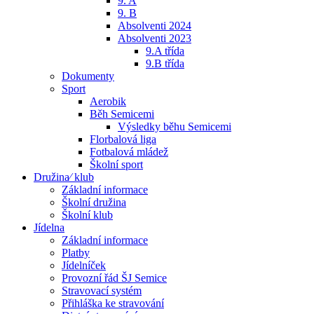
9. A
9. B
Absolventi 2024
Absolventi 2023
9.A třída
9.B třída
Dokumenty
Sport
Aerobik
Běh Semicemi
Výsledky běhu Semicemi
Florbalová liga
Fotbalová mládež
Školní sport
Družina⁄ klub
Základní informace
Školní družina
Školní klub
Jídelna
Základní informace
Platby
Jídelníček
Provozní řád ŠJ Semice
Stravovací systém
Přihláška ke stravování