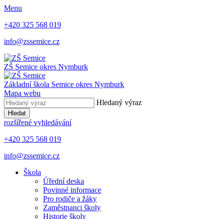
Menu
+420 325 568 019
info@zssemice.cz
ZŠ Semice
okres Nymburk
Základní škola Semice
okres Nymburk
Mapa webu
Hledaný výraz
Hledat
rozšířené vyhledávání
+420 325 568 019
info@zssemice.cz
Škola
Úřední deska
Povinné informace
Pro rodiče a žáky
Zaměstnanci školy
Historie školy