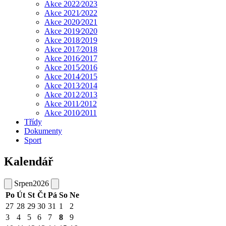
Akce 2022⁄2023
Akce 2021⁄2022
Akce 2020⁄2021
Akce 2019⁄2020
Akce 2018⁄2019
Akce 2017⁄2018
Akce 2016⁄2017
Akce 2015⁄2016
Akce 2014⁄2015
Akce 2013⁄2014
Akce 2012⁄2013
Akce 2011⁄2012
Akce 2010⁄2011
Třídy
Dokumenty
Sport
Kalendář
Srpen
2026
Po
Út
St
Čt
Pá
So
Ne
27
28
29
30
31
1
2
3
4
5
6
7
8
9