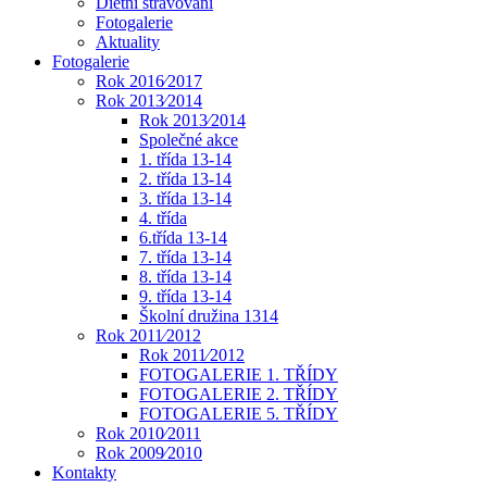
Dietní stravování
Fotogalerie
Aktuality
Fotogalerie
Rok 2016⁄2017
Rok 2013⁄2014
Rok 2013⁄2014
Společné akce
1. třída 13-14
2. třída 13-14
3. třída 13-14
4. třída
6.třída 13-14
7. třída 13-14
8. třída 13-14
9. třída 13-14
Školní družina 1314
Rok 2011⁄2012
Rok 2011⁄2012
FOTOGALERIE 1. TŘÍDY
FOTOGALERIE 2. TŘÍDY
FOTOGALERIE 5. TŘÍDY
Rok 2010⁄2011
Rok 2009⁄2010
Kontakty