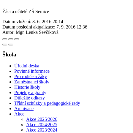
Žáci a učitelé ZŠ Semice
Datum vložení:
8. 6. 2016 20:14
Datum poslední aktualizace:
7. 9. 2016 12:36
Autor:
Mgr. Lenka Ševčíková
Škola
Úřední deska
Povinné informace
Pro rodiče a žáky
Zaměstnanci školy
Historie školy
Projekty a granty
Důležité odkazy
Třídní schůzky a pedagogické rady
Archivace
Akce
Akce 2025⁄2026
Akce 2024⁄2025
Akce 2023⁄2024