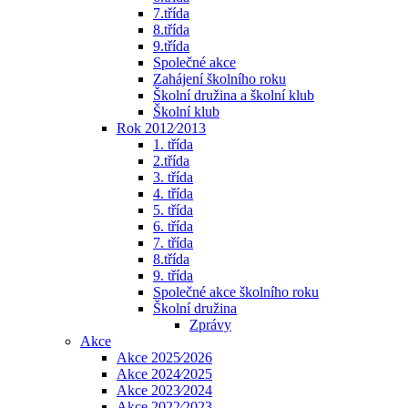
7.třída
8.třída
9.třída
Společné akce
Zahájení školního roku
Školní družina a školní klub
Školní klub
Rok 2012⁄2013
1. třída
2.třída
3. třída
4. třída
5. třída
6. třída
7. třída
8.třída
9. třída
Společné akce školního roku
Školní družina
Zprávy
Akce
Akce 2025⁄2026
Akce 2024⁄2025
Akce 2023⁄2024
Akce 2022⁄2023