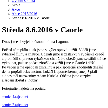
Úvodní stránka
Škola
Akce
Akce 2015/2016
Středa 8.6.2016 v Caorle
Středa 8.6.2016 v Caorle
Dnes jsme si vyjeli krásnou lodí na Lagunu.
Počasí nám přálo a tak jsme si výlet opravdu užili. Viděli jsme
rybářské čluny a chatrče. Udělali jsme si zastávku v rybářské osadě
a prohlédli si pravou rybářskou chatrč. Po obědě jsme se stihli krátce
vykoupat, pak se počasí zhoršilo a zažili jsme v Caorle i déšť.
Po večeři jsme opět dali zmrzlinu a pak společně zhodnotili dnešní
den a popřáli oslavencům. Lukáši Lupoměskému jsme již přáli
a dnes měl narozeniny Adam Kubela. Oběma jsme zazpívali
a Adam dostal i "hobla".
Fotografie najdete na portálu:
semice4.rajce.net
semice2.rajce.net