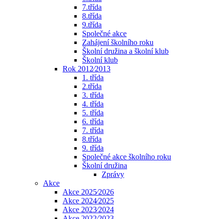
7.třída
8.třída
9.třída
Společné akce
Zahájení školního roku
Školní družina a školní klub
Školní klub
Rok 2012⁄2013
1. třída
2.třída
3. třída
4. třída
5. třída
6. třída
7. třída
8.třída
9. třída
Společné akce školního roku
Školní družina
Zprávy
Akce
Akce 2025⁄2026
Akce 2024⁄2025
Akce 2023⁄2024
Akce 2022⁄2023