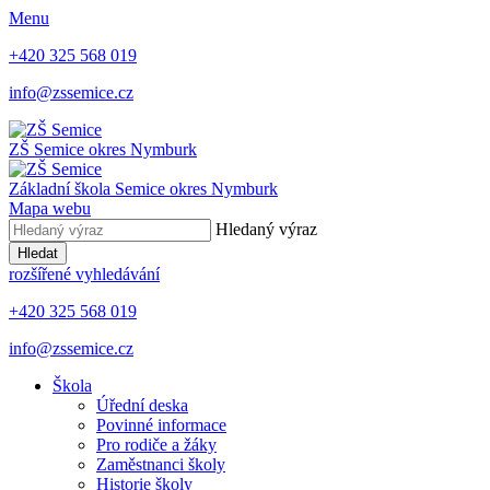
Menu
+420 325 568 019
info@zssemice.cz
ZŠ Semice
okres Nymburk
Základní škola Semice
okres Nymburk
Mapa webu
Hledaný výraz
Hledat
rozšířené vyhledávání
+420 325 568 019
info@zssemice.cz
Škola
Úřední deska
Povinné informace
Pro rodiče a žáky
Zaměstnanci školy
Historie školy