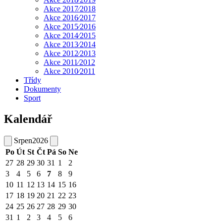
Akce 2017⁄2018
Akce 2016⁄2017
Akce 2015⁄2016
Akce 2014⁄2015
Akce 2013⁄2014
Akce 2012⁄2013
Akce 2011⁄2012
Akce 2010⁄2011
Třídy
Dokumenty
Sport
Kalendář
Srpen
2026
Po
Út
St
Čt
Pá
So
Ne
27
28
29
30
31
1
2
3
4
5
6
7
8
9
10
11
12
13
14
15
16
17
18
19
20
21
22
23
24
25
26
27
28
29
30
31
1
2
3
4
5
6