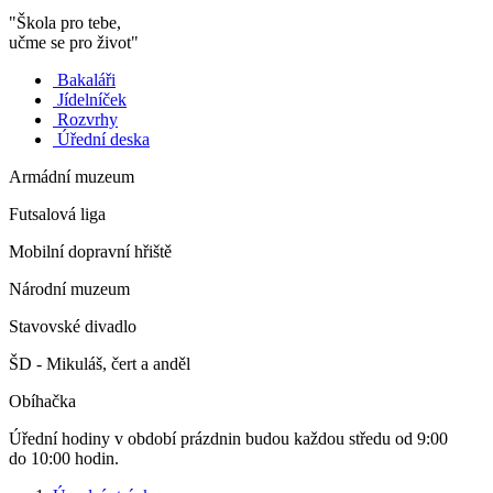
"Škola pro tebe,
učme se pro život"
Bakaláři
Jídelníček
Rozvrhy
Úřední deska
Armádní muzeum
Futsalová liga
Mobilní dopravní hřiště
Národní muzeum
Stavovské divadlo
ŠD - Mikuláš, čert a anděl
Obíhačka
Úřední hodiny v období prázdnin budou každou středu od 9:00
do 10:00 hodin.