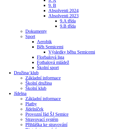
9. A
9. B
Absolventi 2024
Absolventi 2023
9.A třída
9.B třída
Dokumenty
Sport
Aerobik
Běh Semicemi
Výsledky běhu Semicemi
Florbalová liga
Fotbalová mládež
Školní sport
Družina⁄ klub
Základní informace
Školní družina
Školní klub
Jídelna
Základní informace
Platby
Jídelníček
Provozní řád ŠJ Semice
Stravovací systém
Přihláška ke stravování