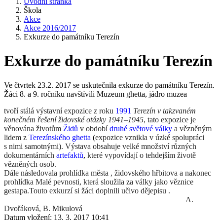
Úvodní stránka
Škola
Akce
Akce 2016/2017
Exkurze do památníku Terezín
Exkurze do památníku Terezín
Ve čtvrtek 23.2. 2017 se uskutečnila exkurze do památníku Terezín.
Žáci 8. a 9. ročníku navštívili Muzeum ghetta, jádro muzea
tvoří stálá výstavní expozice z roku
1991
Terezín v takzvaném
konečném řešení židovské otázky 1941–1945
, tato expozice je
věnována životům
Židů
v období
druhé světové války
a vězněným
lidem z
Terezínského ghetta
(
expozice vznikla v úzké spolupráci
s nimi samotnými). Výstava obsahuje velké množství různých
dokumentárních
artefaktů
,
které vypovídají o tehdejším životě
vězněných osob.
Dále následovala prohlídka města , židovského hřbitova a nakonec
prohlídka Malé pevnosti, která sloužila za války jako věznice
gestapa.Touto exkurzí si žáci doplnili učivo dějepisu .
A.
Dvořáková, B. Mikulová
Datum vložení:
13. 3. 2017 10:41