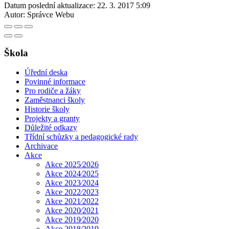
Datum poslední aktualizace:
22. 3. 2017 5:09
Autor:
Správce Webu
Škola
Úřední deska
Povinné informace
Pro rodiče a žáky
Zaměstnanci školy
Historie školy
Projekty a granty
Důležité odkazy
Třídní schůzky a pedagogické rady
Archivace
Akce
Akce 2025⁄2026
Akce 2024⁄2025
Akce 2023⁄2024
Akce 2022⁄2023
Akce 2021⁄2022
Akce 2020⁄2021
Akce 2019⁄2020
Akce 2018⁄2019