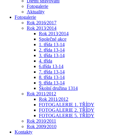
Dietní stravování
Fotogalerie
Aktuality
Fotogalerie
Rok 2016⁄2017
Rok 2013⁄2014
Rok 2013⁄2014
Společné akce
1. třída 13-14
2. třída 13-14
3. třída 13-14
4. třída
6.třída 13-14
7. třída 13-14
8. třída 13-14
9. třída 13-14
Školní družina 1314
Rok 2011⁄2012
Rok 2011⁄2012
FOTOGALERIE 1. TŘÍDY
FOTOGALERIE 2. TŘÍDY
FOTOGALERIE 5. TŘÍDY
Rok 2010⁄2011
Rok 2009⁄2010
Kontakty