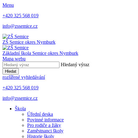
Menu
+420 325 568 019
info@zssemice.cz
ZŠ Semice
okres Nymburk
Základní škola Semice
okres Nymburk
Mapa webu
Hledaný výraz
Hledat
rozšířené vyhledávání
+420 325 568 019
info@zssemice.cz
Škola
Úřední deska
Povinné informace
Pro rodiče a žáky
Zaměstnanci školy
Historie školy