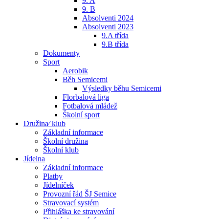
9. A
9. B
Absolventi 2024
Absolventi 2023
9.A třída
9.B třída
Dokumenty
Sport
Aerobik
Běh Semicemi
Výsledky běhu Semicemi
Florbalová liga
Fotbalová mládež
Školní sport
Družina⁄ klub
Základní informace
Školní družina
Školní klub
Jídelna
Základní informace
Platby
Jídelníček
Provozní řád ŠJ Semice
Stravovací systém
Přihláška ke stravování