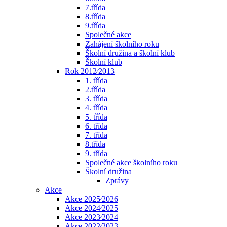
7.třída
8.třída
9.třída
Společné akce
Zahájení školního roku
Školní družina a školní klub
Školní klub
Rok 2012⁄2013
1. třída
2.třída
3. třída
4. třída
5. třída
6. třída
7. třída
8.třída
9. třída
Společné akce školního roku
Školní družina
Zprávy
Akce
Akce 2025⁄2026
Akce 2024⁄2025
Akce 2023⁄2024
Akce 2022⁄2023