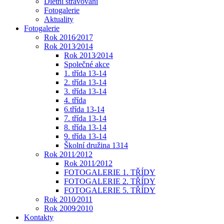
Dietní stravování
Fotogalerie
Aktuality
Fotogalerie
Rok 2016⁄2017
Rok 2013⁄2014
Rok 2013⁄2014
Společné akce
1. třída 13-14
2. třída 13-14
3. třída 13-14
4. třída
6.třída 13-14
7. třída 13-14
8. třída 13-14
9. třída 13-14
Školní družina 1314
Rok 2011⁄2012
Rok 2011⁄2012
FOTOGALERIE 1. TŘÍDY
FOTOGALERIE 2. TŘÍDY
FOTOGALERIE 5. TŘÍDY
Rok 2010⁄2011
Rok 2009⁄2010
Kontakty