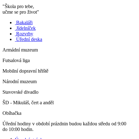
"Škola pro tebe,
učme se pro život"
Bakaláři
Jídelníček
Rozvrhy
Úřední deska
Armádní muzeum
Futsalová liga
Mobilní dopravní hřiště
Národní muzeum
Stavovské divadlo
ŠD - Mikuláš, čert a anděl
Obíhačka
Úřední hodiny v období prázdnin budou každou středu od 9:00
do 10:00 hodin.