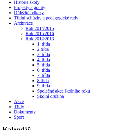
Historie školy
Projekty a granty
Důležité odkazy
Třídní schůzky a pedagogické rady
Archivace
Rok 2014⁄2015
Rok 2015⁄2016
Rok 2012⁄2013
1. třída
2.třída
3. třída
4. třída
5. třída
6. třída
7. třída
8.třída
9. třída
Společné akce školního roku
Školní družina
Akce
Třídy
Dokumenty
Sport
Kalendář