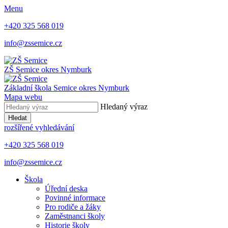
Menu
+420 325 568 019
info@zssemice.cz
ZŠ Semice
okres Nymburk
Základní škola Semice
okres Nymburk
Mapa webu
Hledaný výraz
Hledat
rozšířené vyhledávání
+420 325 568 019
info@zssemice.cz
Škola
Úřední deska
Povinné informace
Pro rodiče a žáky
Zaměstnanci školy
Historie školy