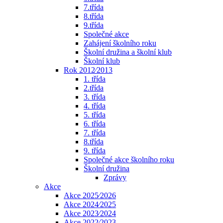
7.třída
8.třída
9.třída
Společné akce
Zahájení školního roku
Školní družina a školní klub
Školní klub
Rok 2012⁄2013
1. třída
2.třída
3. třída
4. třída
5. třída
6. třída
7. třída
8.třída
9. třída
Společné akce školního roku
Školní družina
Zprávy
Akce
Akce 2025⁄2026
Akce 2024⁄2025
Akce 2023⁄2024
Akce 2022⁄2023