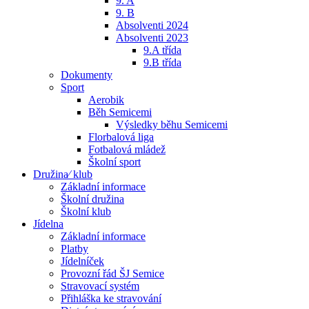
9. A
9. B
Absolventi 2024
Absolventi 2023
9.A třída
9.B třída
Dokumenty
Sport
Aerobik
Běh Semicemi
Výsledky běhu Semicemi
Florbalová liga
Fotbalová mládež
Školní sport
Družina⁄ klub
Základní informace
Školní družina
Školní klub
Jídelna
Základní informace
Platby
Jídelníček
Provozní řád ŠJ Semice
Stravovací systém
Přihláška ke stravování