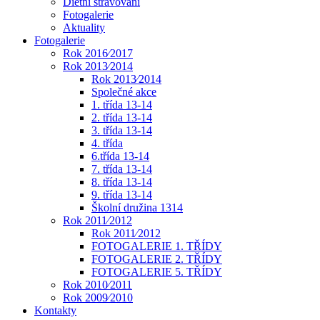
Dietní stravování
Fotogalerie
Aktuality
Fotogalerie
Rok 2016⁄2017
Rok 2013⁄2014
Rok 2013⁄2014
Společné akce
1. třída 13-14
2. třída 13-14
3. třída 13-14
4. třída
6.třída 13-14
7. třída 13-14
8. třída 13-14
9. třída 13-14
Školní družina 1314
Rok 2011⁄2012
Rok 2011⁄2012
FOTOGALERIE 1. TŘÍDY
FOTOGALERIE 2. TŘÍDY
FOTOGALERIE 5. TŘÍDY
Rok 2010⁄2011
Rok 2009⁄2010
Kontakty