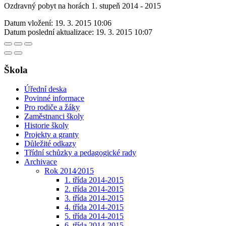
Ozdravný pobyt na horách 1. stupeň 2014 - 2015
Datum vložení:
19. 3. 2015 10:06
Datum poslední aktualizace:
19. 3. 2015 10:07
Škola
Úřední deska
Povinné informace
Pro rodiče a žáky
Zaměstnanci školy
Historie školy
Projekty a granty
Důležité odkazy
Třídní schůzky a pedagogické rady
Archivace
Rok 2014⁄2015
1. třída 2014-2015
2. třída 2014-2015
3. třída 2014-2015
4. třída 2014-2015
5. třída 2014-2015
6. třída 2014-2015