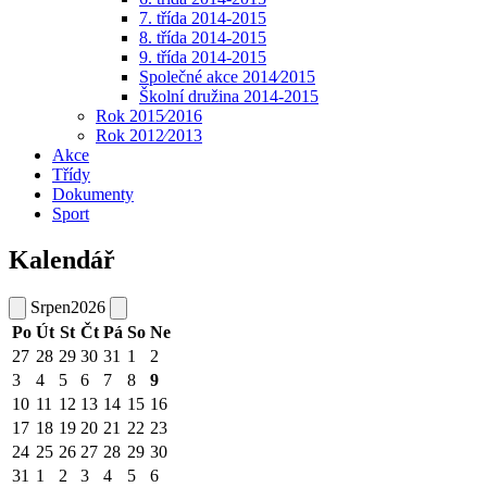
7. třída 2014-2015
8. třída 2014-2015
9. třída 2014-2015
Společné akce 2014⁄2015
Školní družina 2014-2015
Rok 2015⁄2016
Rok 2012⁄2013
Akce
Třídy
Dokumenty
Sport
Kalendář
Srpen
2026
Po
Út
St
Čt
Pá
So
Ne
27
28
29
30
31
1
2
3
4
5
6
7
8
9
10
11
12
13
14
15
16
17
18
19
20
21
22
23
24
25
26
27
28
29
30
31
1
2
3
4
5
6