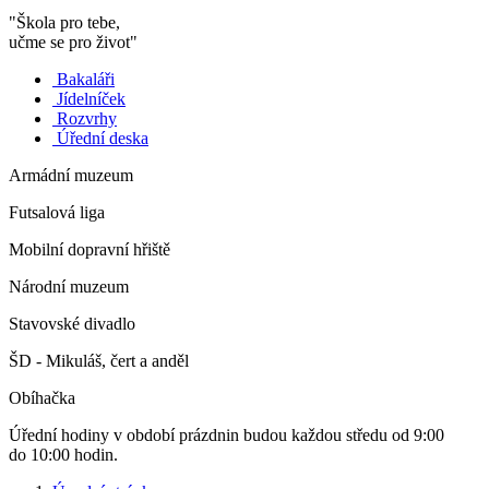
"Škola pro tebe,
učme se pro život"
Bakaláři
Jídelníček
Rozvrhy
Úřední deska
Armádní muzeum
Futsalová liga
Mobilní dopravní hřiště
Národní muzeum
Stavovské divadlo
ŠD - Mikuláš, čert a anděl
Obíhačka
Úřední hodiny v období prázdnin budou každou středu od 9:00
do 10:00 hodin.