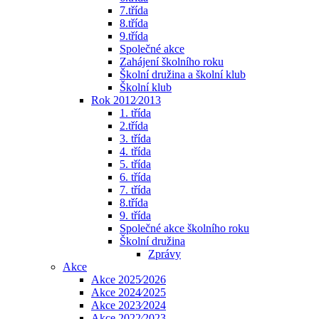
7.třída
8.třída
9.třída
Společné akce
Zahájení školního roku
Školní družina a školní klub
Školní klub
Rok 2012⁄2013
1. třída
2.třída
3. třída
4. třída
5. třída
6. třída
7. třída
8.třída
9. třída
Společné akce školního roku
Školní družina
Zprávy
Akce
Akce 2025⁄2026
Akce 2024⁄2025
Akce 2023⁄2024
Akce 2022⁄2023