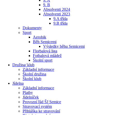
9. A
9. B
Absolventi 2024
Absolventi 2023
9.A třída
9.B třída
Dokumenty
Sport
Aerobik
Běh Semicemi
Výsledky běhu Semicemi
Florbalová liga
Fotbalová mládež
Školní sport
Družina⁄ klub
Základní informace
Školní družina
Školní klub
Jídelna
Základní informace
Platby
Jídelníček
Provozní řád ŠJ Semice
Stravovací systém
Přihláška ke stravování