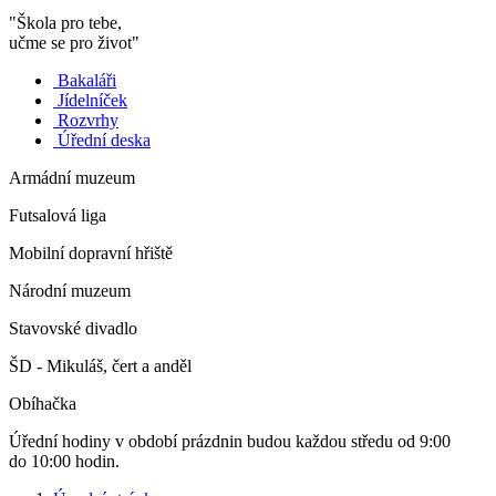
"Škola pro tebe,
učme se pro život"
Bakaláři
Jídelníček
Rozvrhy
Úřední deska
Armádní muzeum
Futsalová liga
Mobilní dopravní hřiště
Národní muzeum
Stavovské divadlo
ŠD - Mikuláš, čert a anděl
Obíhačka
Úřední hodiny v období prázdnin budou každou středu od 9:00
do 10:00 hodin.