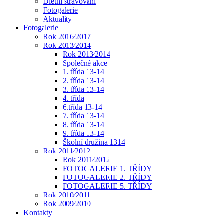
Dietní stravování
Fotogalerie
Aktuality
Fotogalerie
Rok 2016⁄2017
Rok 2013⁄2014
Rok 2013⁄2014
Společné akce
1. třída 13-14
2. třída 13-14
3. třída 13-14
4. třída
6.třída 13-14
7. třída 13-14
8. třída 13-14
9. třída 13-14
Školní družina 1314
Rok 2011⁄2012
Rok 2011⁄2012
FOTOGALERIE 1. TŘÍDY
FOTOGALERIE 2. TŘÍDY
FOTOGALERIE 5. TŘÍDY
Rok 2010⁄2011
Rok 2009⁄2010
Kontakty