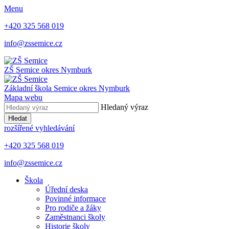
Menu
+420 325 568 019
info@zssemice.cz
ZŠ Semice
okres Nymburk
Základní škola Semice
okres Nymburk
Mapa webu
Hledaný výraz
Hledat
rozšířené vyhledávání
+420 325 568 019
info@zssemice.cz
Škola
Úřední deska
Povinné informace
Pro rodiče a žáky
Zaměstnanci školy
Historie školy