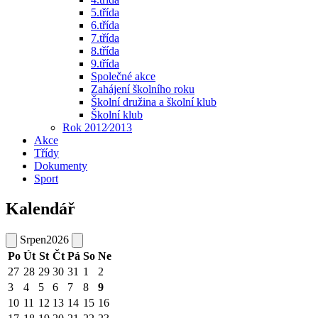
5.třída
6.třída
7.třída
8.třída
9.třída
Společné akce
Zahájení školního roku
Školní družina a školní klub
Školní klub
Rok 2012⁄2013
Akce
Třídy
Dokumenty
Sport
Kalendář
Srpen
2026
Po
Út
St
Čt
Pá
So
Ne
27
28
29
30
31
1
2
3
4
5
6
7
8
9
10
11
12
13
14
15
16