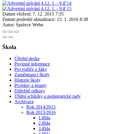
Datum vložení:
7. 12. 2015 7:35
Datum poslední aktualizace:
13. 1. 2016 8:38
Autor:
Správce Webu
Škola
Úřední deska
Povinné informace
Pro rodiče a žáky
Zaměstnanci školy
Historie školy
Projekty a granty
Důležité odkazy
Třídní schůzky a pedagogické rady
Archivace
Rok 2014⁄2015
Rok 2015⁄2016
1.třída
2.třída
3.třída
4.třída