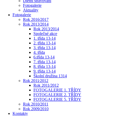
Dietní stravování
Fotogalerie
Aktuality
Fotogalerie
Rok 2016⁄2017
Rok 2013⁄2014
Rok 2013⁄2014
Společné akce
1. třída 13-14
2. třída 13-14
3. třída 13-14
4. třída
6.třída 13-14
7. třída 13-14
8. třída 13-14
9. třída 13-14
Školní družina 1314
Rok 2011⁄2012
Rok 2011⁄2012
FOTOGALERIE 1. TŘÍDY
FOTOGALERIE 2. TŘÍDY
FOTOGALERIE 5. TŘÍDY
Rok 2010⁄2011
Rok 2009⁄2010
Kontakty