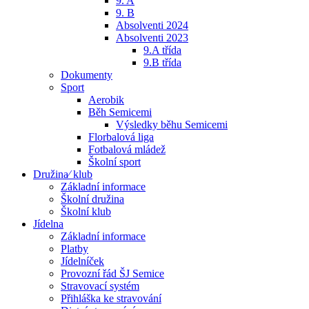
9. A
9. B
Absolventi 2024
Absolventi 2023
9.A třída
9.B třída
Dokumenty
Sport
Aerobik
Běh Semicemi
Výsledky běhu Semicemi
Florbalová liga
Fotbalová mládež
Školní sport
Družina⁄ klub
Základní informace
Školní družina
Školní klub
Jídelna
Základní informace
Platby
Jídelníček
Provozní řád ŠJ Semice
Stravovací systém
Přihláška ke stravování