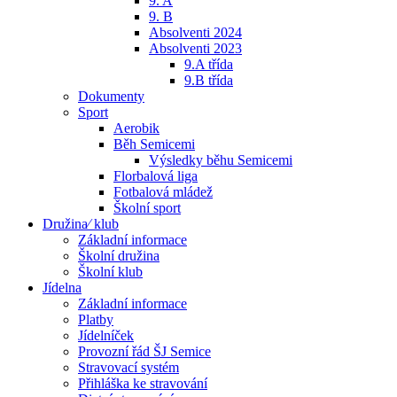
9. A
9. B
Absolventi 2024
Absolventi 2023
9.A třída
9.B třída
Dokumenty
Sport
Aerobik
Běh Semicemi
Výsledky běhu Semicemi
Florbalová liga
Fotbalová mládež
Školní sport
Družina⁄ klub
Základní informace
Školní družina
Školní klub
Jídelna
Základní informace
Platby
Jídelníček
Provozní řád ŠJ Semice
Stravovací systém
Přihláška ke stravování