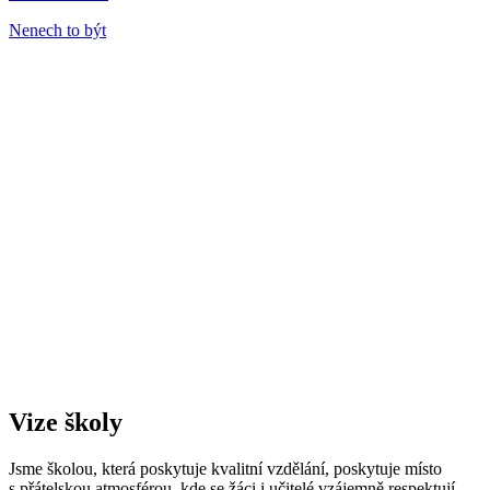
Nenech to být
Vize školy
Jsme školou, která poskytuje kvalitní vzdělání, poskytuje místo
s přátelskou atmosférou, kde se žáci i učitelé vzájemně respektují