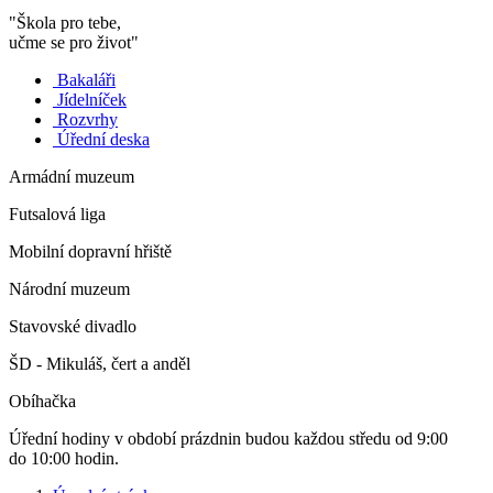
"Škola pro tebe,
učme se pro život"
Bakaláři
Jídelníček
Rozvrhy
Úřední deska
Armádní muzeum
Futsalová liga
Mobilní dopravní hřiště
Národní muzeum
Stavovské divadlo
ŠD - Mikuláš, čert a anděl
Obíhačka
Úřední hodiny v období prázdnin budou každou středu od 9:00
do 10:00 hodin.