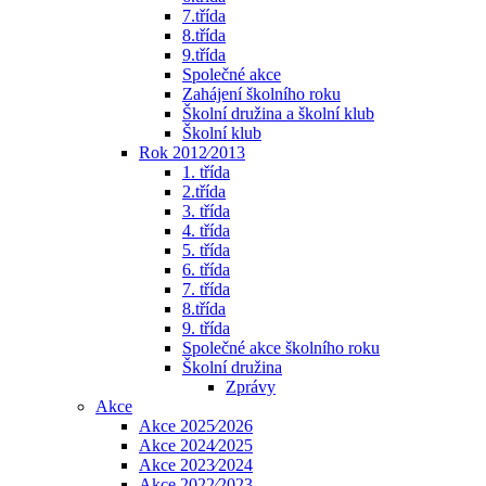
7.třída
8.třída
9.třída
Společné akce
Zahájení školního roku
Školní družina a školní klub
Školní klub
Rok 2012⁄2013
1. třída
2.třída
3. třída
4. třída
5. třída
6. třída
7. třída
8.třída
9. třída
Společné akce školního roku
Školní družina
Zprávy
Akce
Akce 2025⁄2026
Akce 2024⁄2025
Akce 2023⁄2024
Akce 2022⁄2023