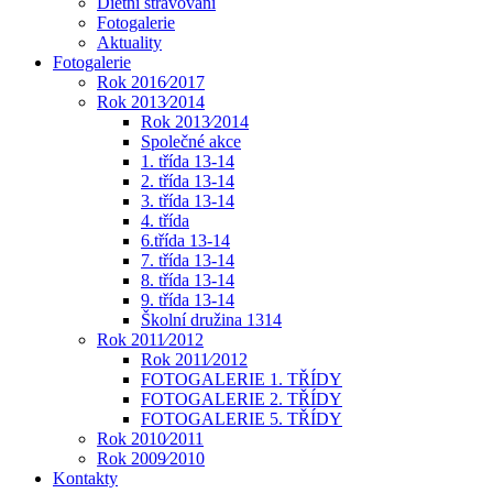
Dietní stravování
Fotogalerie
Aktuality
Fotogalerie
Rok 2016⁄2017
Rok 2013⁄2014
Rok 2013⁄2014
Společné akce
1. třída 13-14
2. třída 13-14
3. třída 13-14
4. třída
6.třída 13-14
7. třída 13-14
8. třída 13-14
9. třída 13-14
Školní družina 1314
Rok 2011⁄2012
Rok 2011⁄2012
FOTOGALERIE 1. TŘÍDY
FOTOGALERIE 2. TŘÍDY
FOTOGALERIE 5. TŘÍDY
Rok 2010⁄2011
Rok 2009⁄2010
Kontakty