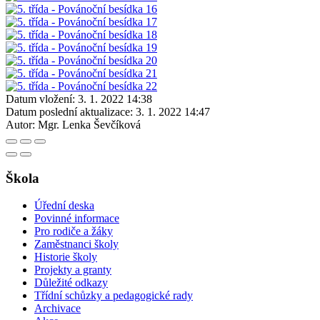
Datum vložení:
3. 1. 2022 14:38
Datum poslední aktualizace:
3. 1. 2022 14:47
Autor:
Mgr. Lenka Ševčíková
Škola
Úřední deska
Povinné informace
Pro rodiče a žáky
Zaměstnanci školy
Historie školy
Projekty a granty
Důležité odkazy
Třídní schůzky a pedagogické rady
Archivace