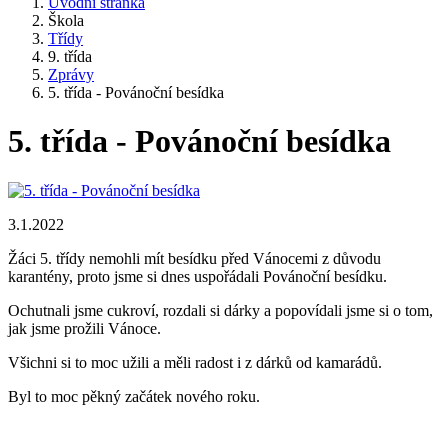
Úvodní stránka
Škola
Třídy
9. třída
Zprávy
5. třída - Povánoční besídka
5. třída - Povánoční besídka
3.1.2022
Žáci 5. třídy nemohli mít besídku před Vánocemi z důvodu
karantény, proto jsme si dnes uspořádali Povánoční besídku.
Ochutnali jsme cukroví, rozdali si dárky a popovídali jsme si o tom,
jak jsme prožili Vánoce.
Všichni si to moc užili a měli radost i z dárků od kamarádů.
Byl to moc pěkný začátek nového roku.