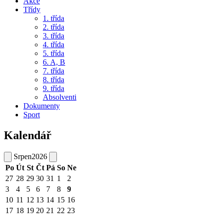
Akce
Třídy
1. třída
2. třída
3. třída
4. třída
5. třída
6. A, B
7. třída
8. třída
9. třída
Absolventi
Dokumenty
Sport
Kalendář
Srpen
2026
Po
Út
St
Čt
Pá
So
Ne
27
28
29
30
31
1
2
3
4
5
6
7
8
9
10
11
12
13
14
15
16
17
18
19
20
21
22
23