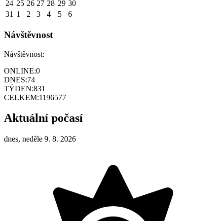
24
25
26
27
28
29
30
31
1
2
3
4
5
6
Návštěvnost
Návštěvnost:
ONLINE:
0
DNES:
74
TÝDEN:
831
CELKEM:
1196577
Aktuální počasí
dnes, neděle 9. 8. 2026