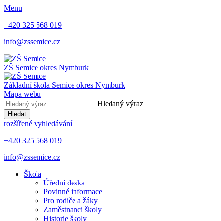
Menu
+420 325 568 019
info@zssemice.cz
ZŠ Semice
okres Nymburk
Základní škola Semice
okres Nymburk
Mapa webu
Hledaný výraz
Hledat
rozšířené vyhledávání
+420 325 568 019
info@zssemice.cz
Škola
Úřední deska
Povinné informace
Pro rodiče a žáky
Zaměstnanci školy
Historie školy