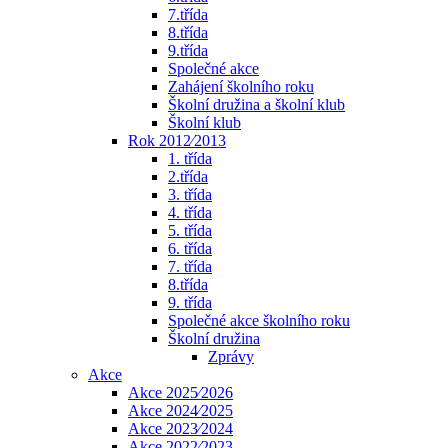
7.třída
8.třída
9.třída
Společné akce
Zahájení školního roku
Školní družina a školní klub
Školní klub
Rok 2012⁄2013
1. třída
2.třída
3. třída
4. třída
5. třída
6. třída
7. třída
8.třída
9. třída
Společné akce školního roku
Školní družina
Zprávy
Akce
Akce 2025⁄2026
Akce 2024⁄2025
Akce 2023⁄2024
Akce 2022⁄2023