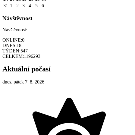
31
1
2
3
4
5
6
Návštěvnost
Návštěvnost:
ONLINE:
0
DNES:
18
TÝDEN:
547
CELKEM:
1196293
Aktuální počasí
dnes, pátek 7. 8. 2026