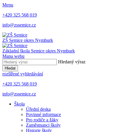
Menu
+420 325 568 019
info@zssemice.cz
ZŠ Semice
okres Nymburk
Základní škola Semice
okres Nymburk
Mapa webu
Hledaný výraz
Hledat
rozšířené vyhledávání
+420 325 568 019
info@zssemice.cz
Škola
Úřední deska
Povinné informace
Pro rodiče a žáky
Zaměstnanci školy
Historie školy