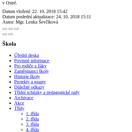
v Ostré.
Datum vložení:
22. 10. 2018 15:42
Datum poslední aktualizace:
24. 10. 2018 15:11
Autor:
Mgr. Lenka Ševčíková
Škola
Úřední deska
Povinné informace
Pro rodiče a žáky
Zaměstnanci školy
Historie školy
Projekty a granty
Důležité odkazy
Třídní schůzky a pedagogické rady
Archivace
Akce
Třídy
1. třída
2. třída
3. třída
4. třída