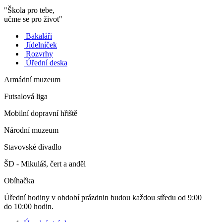
"Škola pro tebe,
učme se pro život"
Bakaláři
Jídelníček
Rozvrhy
Úřední deska
Armádní muzeum
Futsalová liga
Mobilní dopravní hřiště
Národní muzeum
Stavovské divadlo
ŠD - Mikuláš, čert a anděl
Obíhačka
Úřední hodiny v období prázdnin budou každou středu od 9:00
do 10:00 hodin.