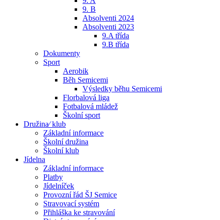
9. A
9. B
Absolventi 2024
Absolventi 2023
9.A třída
9.B třída
Dokumenty
Sport
Aerobik
Běh Semicemi
Výsledky běhu Semicemi
Florbalová liga
Fotbalová mládež
Školní sport
Družina⁄ klub
Základní informace
Školní družina
Školní klub
Jídelna
Základní informace
Platby
Jídelníček
Provozní řád ŠJ Semice
Stravovací systém
Přihláška ke stravování