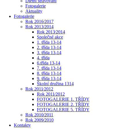
Dietní stravování
Fotogalerie
Aktuality
Fotogalerie
Rok 2016⁄2017
Rok 2013⁄2014
Rok 2013⁄2014
Společné akce
1. třída 13-14
2. třída 13-14
3. třída 13-14
4. třída
6.třída 13-14
7. třída 13-14
8. třída 13-14
9. třída 13-14
Školní družina 1314
Rok 2011⁄2012
Rok 2011⁄2012
FOTOGALERIE 1. TŘÍDY
FOTOGALERIE 2. TŘÍDY
FOTOGALERIE 5. TŘÍDY
Rok 2010⁄2011
Rok 2009⁄2010
Kontakty