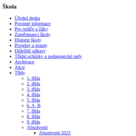
Škola
Úřední deska
Povinné informace
Pro rodiče a žáky
Zaměstnanci školy
Historie školy
Projekty a granty
Důležité odkazy
Třídní schůzky a pedagogické rady
Archivace
Akce
Třídy
1. třída
2. třída
3. třída
4. třída
5. třída
6. A, B
7. třída
8. třída
9. třída
Absolventi
Absolventi 2025