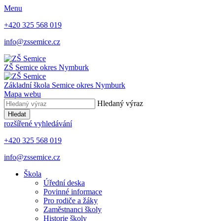
Menu
+420 325 568 019
info@zssemice.cz
ZŠ Semice
okres Nymburk
Základní škola Semice
okres Nymburk
Mapa webu
Hledaný výraz
Hledat
rozšířené vyhledávání
+420 325 568 019
info@zssemice.cz
Škola
Úřední deska
Povinné informace
Pro rodiče a žáky
Zaměstnanci školy
Historie školy