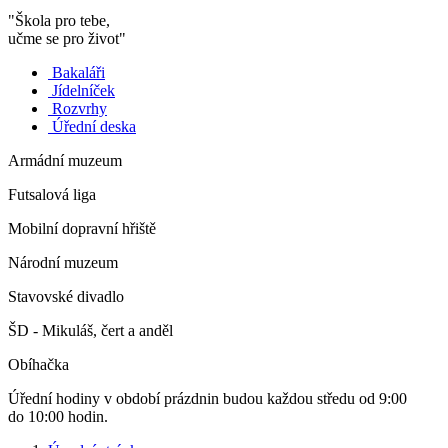
"Škola pro tebe,
učme se pro život"
Bakaláři
Jídelníček
Rozvrhy
Úřední deska
Armádní muzeum
Futsalová liga
Mobilní dopravní hřiště
Národní muzeum
Stavovské divadlo
ŠD - Mikuláš, čert a anděl
Obíhačka
Úřední hodiny v období prázdnin budou každou středu od 9:00
do 10:00 hodin.