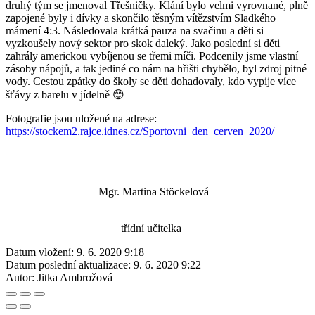
druhý tým se jmenoval Třešničky. Klání bylo velmi vyrovnané, plně
zapojené byly i dívky a skončilo těsným vítězstvím Sladkého
mámení 4:3. Následovala krátká pauza na svačinu a děti si
vyzkoušely nový sektor pro skok daleký. Jako poslední si děti
zahrály americkou vybíjenou se třemi míči. Podcenily jsme vlastní
zásoby nápojů, a tak jediné co nám na hřišti chybělo, byl zdroj pitné
vody. Cestou zpátky do školy se děti dohadovaly, kdo vypije více
šťávy z barelu v jídelně 😊
Fotografie jsou uložené na adrese:
https://stockem2.rajce.idnes.cz/Sportovni_den_cerven_2020/
Mgr. Martina Stöckelová
třídní učitelka
Datum vložení:
9. 6. 2020 9:18
Datum poslední aktualizace:
9. 6. 2020 9:22
Autor:
Jitka Ambrožová