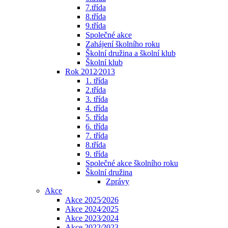
7.třída
8.třída
9.třída
Společné akce
Zahájení školního roku
Školní družina a školní klub
Školní klub
Rok 2012⁄2013
1. třída
2.třída
3. třída
4. třída
5. třída
6. třída
7. třída
8.třída
9. třída
Společné akce školního roku
Školní družina
Zprávy
Akce
Akce 2025⁄2026
Akce 2024⁄2025
Akce 2023⁄2024
Akce 2022⁄2023