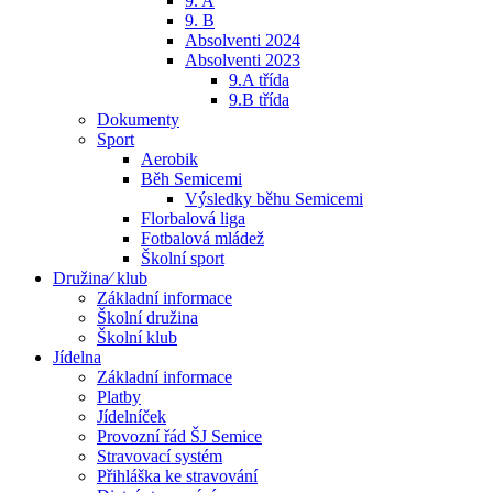
9. A
9. B
Absolventi 2024
Absolventi 2023
9.A třída
9.B třída
Dokumenty
Sport
Aerobik
Běh Semicemi
Výsledky běhu Semicemi
Florbalová liga
Fotbalová mládež
Školní sport
Družina⁄ klub
Základní informace
Školní družina
Školní klub
Jídelna
Základní informace
Platby
Jídelníček
Provozní řád ŠJ Semice
Stravovací systém
Přihláška ke stravování