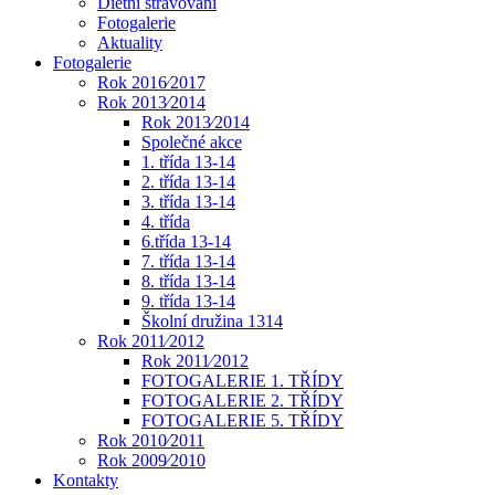
Dietní stravování
Fotogalerie
Aktuality
Fotogalerie
Rok 2016⁄2017
Rok 2013⁄2014
Rok 2013⁄2014
Společné akce
1. třída 13-14
2. třída 13-14
3. třída 13-14
4. třída
6.třída 13-14
7. třída 13-14
8. třída 13-14
9. třída 13-14
Školní družina 1314
Rok 2011⁄2012
Rok 2011⁄2012
FOTOGALERIE 1. TŘÍDY
FOTOGALERIE 2. TŘÍDY
FOTOGALERIE 5. TŘÍDY
Rok 2010⁄2011
Rok 2009⁄2010
Kontakty