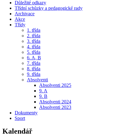
Důležité odkazy
Třídní schůzky a pedagogické rady
Archivace
Akce
Třídy
1. třída
2. třída
3. třída
4. třída
5. třída
6. A, B
7. třída
8. třída
9. třída
Absolventi
Absolventi 2025
9. A
9. B
Absolventi 2024
Absolventi 2023
Dokumenty
Sport
Kalendář