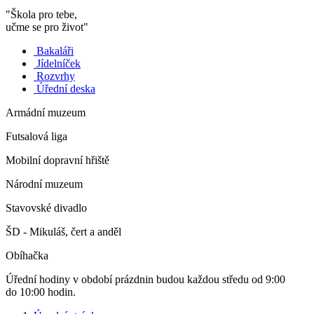
"Škola pro tebe,
učme se pro život"
Bakaláři
Jídelníček
Rozvrhy
Úřední deska
Armádní muzeum
Futsalová liga
Mobilní dopravní hřiště
Národní muzeum
Stavovské divadlo
ŠD - Mikuláš, čert a anděl
Obíhačka
Úřední hodiny v období prázdnin budou každou středu od 9:00
do 10:00 hodin.