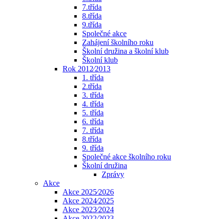
7.třída
8.třída
9.třída
Společné akce
Zahájení školního roku
Školní družina a školní klub
Školní klub
Rok 2012⁄2013
1. třída
2.třída
3. třída
4. třída
5. třída
6. třída
7. třída
8.třída
9. třída
Společné akce školního roku
Školní družina
Zprávy
Akce
Akce 2025⁄2026
Akce 2024⁄2025
Akce 2023⁄2024
Akce 2022⁄2023