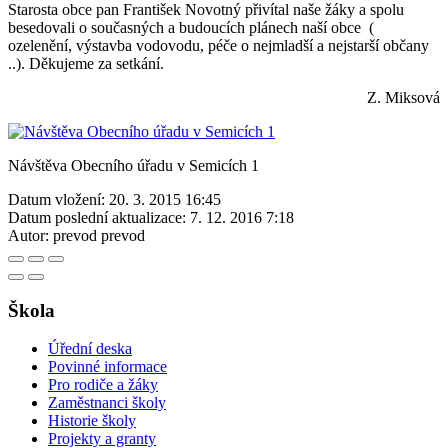
Starosta obce pan František Novotný přivítal naše žáky a spolu
besedovali o současných a budoucích plánech naší obce (
ozelenění, výstavba vodovodu, péče o nejmladší a nejstarší občany
..). Děkujeme za setkání.
Z. Miksová
Návštěva Obecního úřadu v Semicích 1
Datum vložení:
20. 3. 2015 16:45
Datum poslední aktualizace:
7. 12. 2016 7:18
Autor:
prevod prevod
Škola
Úřední deska
Povinné informace
Pro rodiče a žáky
Zaměstnanci školy
Historie školy
Projekty a granty