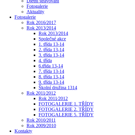
Dietní stravování
Fotogalerie
Aktuality
Fotogalerie
Rok 2016⁄2017
Rok 2013⁄2014
Rok 2013⁄2014
Společné akce
1. třída 13-14
2. třída 13-14
3. třída 13-14
4. třída
6.třída 13-14
7. třída 13-14
8. třída 13-14
9. třída 13-14
Školní družina 1314
Rok 2011⁄2012
Rok 2011⁄2012
FOTOGALERIE 1. TŘÍDY
FOTOGALERIE 2. TŘÍDY
FOTOGALERIE 5. TŘÍDY
Rok 2010⁄2011
Rok 2009⁄2010
Kontakty