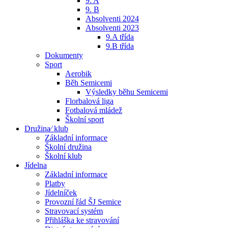
9. A
9. B
Absolventi 2024
Absolventi 2023
9.A třída
9.B třída
Dokumenty
Sport
Aerobik
Běh Semicemi
Výsledky běhu Semicemi
Florbalová liga
Fotbalová mládež
Školní sport
Družina⁄ klub
Základní informace
Školní družina
Školní klub
Jídelna
Základní informace
Platby
Jídelníček
Provozní řád ŠJ Semice
Stravovací systém
Přihláška ke stravování