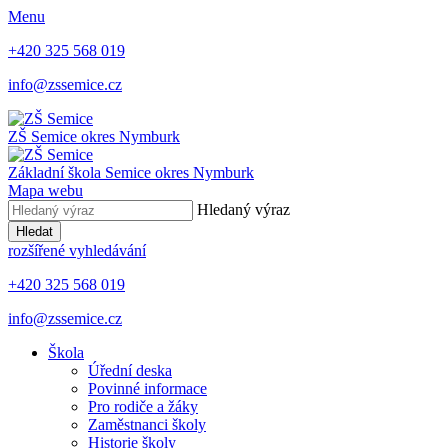
Menu
+420 325 568 019
info@zssemice.cz
ZŠ Semice
okres Nymburk
Základní škola Semice
okres Nymburk
Mapa webu
Hledaný výraz
Hledat
rozšířené vyhledávání
+420 325 568 019
info@zssemice.cz
Škola
Úřední deska
Povinné informace
Pro rodiče a žáky
Zaměstnanci školy
Historie školy