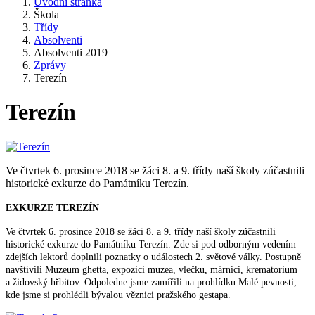
Úvodní stránka
Škola
Třídy
Absolventi
Absolventi 2019
Zprávy
Terezín
Terezín
Ve čtvrtek 6. prosince 2018 se žáci 8. a 9. třídy naší školy zúčastnili
historické exkurze do Památníku Terezín.
EXKURZE TEREZÍN
Ve čtvrtek 6. prosince 2018 se žáci 8. a 9. třídy naší školy zúčastnili
historické exkurze do Památníku Terezín. Zde si pod odborným vedením
zdejších lektorů doplnili poznatky o událostech 2. světové války. Postupně
navštívili Muzeum ghetta, expozici muzea, vlečku, márnici, krematorium
a židovský hřbitov. Odpoledne jsme zamířili na prohlídku Malé pevnosti,
kde jsme si prohlédli bývalou věznici pražského gestapa.