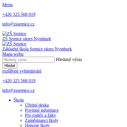
Menu
+420 325 568 019
info@zssemice.cz
ZŠ Semice
okres Nymburk
Základní škola Semice
okres Nymburk
Mapa webu
Hledaný výraz
Hledat
rozšířené vyhledávání
+420 325 568 019
info@zssemice.cz
Škola
Úřední deska
Povinné informace
Pro rodiče a žáky
Zaměstnanci školy
Historie školy