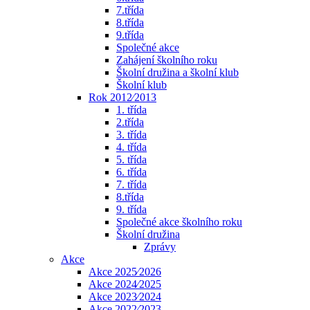
7.třída
8.třída
9.třída
Společné akce
Zahájení školního roku
Školní družina a školní klub
Školní klub
Rok 2012⁄2013
1. třída
2.třída
3. třída
4. třída
5. třída
6. třída
7. třída
8.třída
9. třída
Společné akce školního roku
Školní družina
Zprávy
Akce
Akce 2025⁄2026
Akce 2024⁄2025
Akce 2023⁄2024
Akce 2022⁄2023