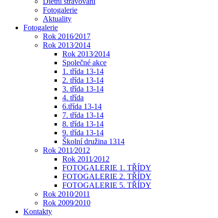
Dietní stravování
Fotogalerie
Aktuality
Fotogalerie
Rok 2016⁄2017
Rok 2013⁄2014
Rok 2013⁄2014
Společné akce
1. třída 13-14
2. třída 13-14
3. třída 13-14
4. třída
6.třída 13-14
7. třída 13-14
8. třída 13-14
9. třída 13-14
Školní družina 1314
Rok 2011⁄2012
Rok 2011⁄2012
FOTOGALERIE 1. TŘÍDY
FOTOGALERIE 2. TŘÍDY
FOTOGALERIE 5. TŘÍDY
Rok 2010⁄2011
Rok 2009⁄2010
Kontakty