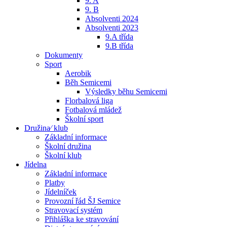
9. A
9. B
Absolventi 2024
Absolventi 2023
9.A třída
9.B třída
Dokumenty
Sport
Aerobik
Běh Semicemi
Výsledky běhu Semicemi
Florbalová liga
Fotbalová mládež
Školní sport
Družina⁄ klub
Základní informace
Školní družina
Školní klub
Jídelna
Základní informace
Platby
Jídelníček
Provozní řád ŠJ Semice
Stravovací systém
Přihláška ke stravování