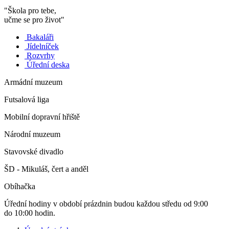
"Škola pro tebe,
učme se pro život"
Bakaláři
Jídelníček
Rozvrhy
Úřední deska
Armádní muzeum
Futsalová liga
Mobilní dopravní hřiště
Národní muzeum
Stavovské divadlo
ŠD - Mikuláš, čert a anděl
Obíhačka
Úřední hodiny v období prázdnin budou každou středu od 9:00
do 10:00 hodin.