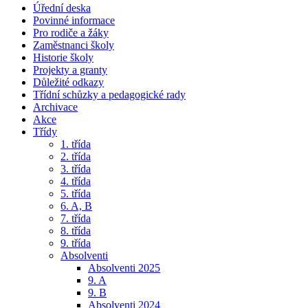
Úřední deska
Povinné informace
Pro rodiče a žáky
Zaměstnanci školy
Historie školy
Projekty a granty
Důležité odkazy
Třídní schůzky a pedagogické rady
Archivace
Akce
Třídy
1. třída
2. třída
3. třída
4. třída
5. třída
6. A, B
7. třída
8. třída
9. třída
Absolventi
Absolventi 2025
9. A
9. B
Absolventi 2024