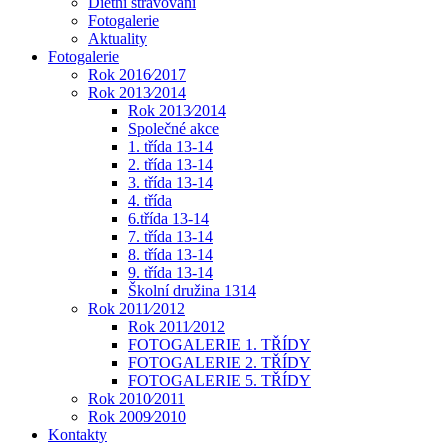
Dietní stravování
Fotogalerie
Aktuality
Fotogalerie
Rok 2016⁄2017
Rok 2013⁄2014
Rok 2013⁄2014
Společné akce
1. třída 13-14
2. třída 13-14
3. třída 13-14
4. třída
6.třída 13-14
7. třída 13-14
8. třída 13-14
9. třída 13-14
Školní družina 1314
Rok 2011⁄2012
Rok 2011⁄2012
FOTOGALERIE 1. TŘÍDY
FOTOGALERIE 2. TŘÍDY
FOTOGALERIE 5. TŘÍDY
Rok 2010⁄2011
Rok 2009⁄2010
Kontakty