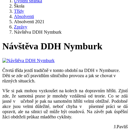
Úvodní stránka
Škola
Třídy
Absolventi
Absolventi 2021
Zprávy
Návštěva DDH Nymburk
Návštěva DDH Nymburk
Čtvrtá třída jezdí tradičně v tomto období na DDH v Nymburce.
Děti se zde učí pravidlům silničního provozu a jak se chovat v
různých situacích.
Vše si pak mohou vyzkoušet na kolech na dopravním hřišti. Zjistí
zde, že samotná praxe je mnohdy vzdálená od teorie. Co se zdá
jasné v učebně je pak na samotném hřišti velmi obtížné. Podobné
akce jsou velmi důležité, neboť chyba v písemné práci se dá
opravit, ale na silnici už může být osudová. Na závěr pak úspěšní
žáci obdrželi průkaz mladého cyklisty.
J.Pavliš