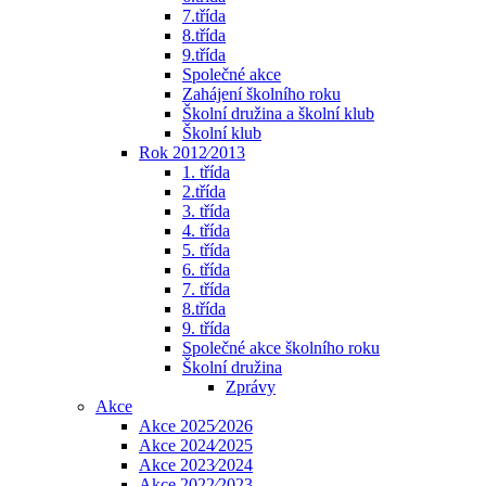
7.třída
8.třída
9.třída
Společné akce
Zahájení školního roku
Školní družina a školní klub
Školní klub
Rok 2012⁄2013
1. třída
2.třída
3. třída
4. třída
5. třída
6. třída
7. třída
8.třída
9. třída
Společné akce školního roku
Školní družina
Zprávy
Akce
Akce 2025⁄2026
Akce 2024⁄2025
Akce 2023⁄2024
Akce 2022⁄2023