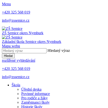
Menu
+420 325 568 019
info@zssemice.cz
ZŠ Semice
okres Nymburk
Základní škola Semice
okres Nymburk
Mapa webu
Hledaný výraz
Hledat
rozšířené vyhledávání
+420 325 568 019
info@zssemice.cz
Škola
Úřední deska
Povinné informace
Pro rodiče a žáky
Zaměstnanci školy
Historie školy