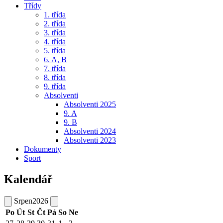
Třídy
1. třída
2. třída
3. třída
4. třída
5. třída
6. A, B
7. třída
8. třída
9. třída
Absolventi
Absolventi 2025
9. A
9. B
Absolventi 2024
Absolventi 2023
Dokumenty
Sport
Kalendář
Srpen
2026
Po
Út
St
Čt
Pá
So
Ne