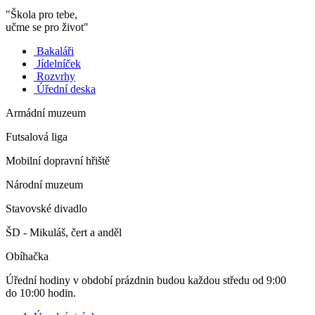
"Škola pro tebe,
učme se pro život"
Bakaláři
Jídelníček
Rozvrhy
Úřední deska
Armádní muzeum
Futsalová liga
Mobilní dopravní hřiště
Národní muzeum
Stavovské divadlo
ŠD - Mikuláš, čert a anděl
Obíhačka
Úřední hodiny v období prázdnin budou každou středu od 9:00
do 10:00 hodin.