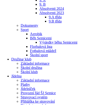
9. A
9. B
Absolventi 2024
Absolventi 2023
9.A třída
9.B třída
Dokumenty
Sport
Aerobik
Běh Semicemi
Výsledky běhu Semicemi
Florbalová liga
Fotbalová mládež
Školní sport
Družina⁄ klub
Základní informace
Školní družina
Školní klub
Jídelna
Základní informace
Platby
Jídelníček
Provozní řád ŠJ Semice
Stravovací systém
Přihláška ke stravování