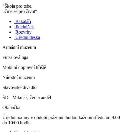
"Škola pro tebe,
učme se pro život"
Bakaláři
Jídelníček
Rozvrhy
Úřední deska
Armádní muzeum
Futsalová liga
Mobilní dopravní hřiště
Národní muzeum
Stavovské divadlo
ŠD - Mikuláš, čert a anděl
Obíhačka
Úřední hodiny v období prázdnin budou každou středu od 9:00
do 10:00 hodin.