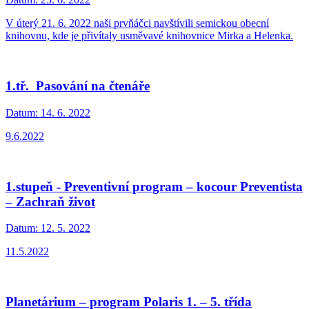
V úterý 21. 6. 2022 naši prvňáčci navštívili semickou obecní
knihovnu, kde je přivítaly usměvavé knihovnice Mirka a Helenka.
1.tř. Pasování na čtenáře
Datum:
14. 6. 2022
9.6.2022
1.stupeň - Preventivní program – kocour Preventista
– Zachraň život
Datum:
12. 5. 2022
11.5.2022
Planetárium – program Polaris 1. – 5. třída