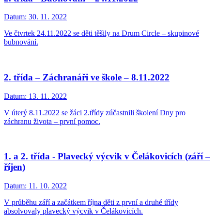
Datum:
30. 11. 2022
Ve čtvrtek 24.11.2022 se děti těšily na Drum Circle – skupinové
bubnování.
2. třída – Záchranáři ve škole – 8.11.2022
Datum:
13. 11. 2022
V úterý 8.11.2022 se žáci 2.třídy zúčastnili školení Dny pro
záchranu života – první pomoc.
1. a 2. třída - Plavecký výcvik v Čelákovicích (září –
říjen)
Datum:
11. 10. 2022
V průběhu září a začátkem října děti z první a druhé třídy
absolvovaly plavecký výcvik v Čelákovicích.