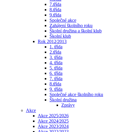
7.třída
8.třída
9.třída
Společné akce
Zahájení školního roku
Školní družina a školní klub
Školní klub
Rok 2012⁄2013
1. třída
2.třída
3. třída
4. třída
5. třída
6. třída
7. třída
8.třída
9. třída
Společné akce školního roku
Školní družina
Zprávy
Akce
Akce 2025⁄2026
Akce 2024⁄2025
Akce 2023⁄2024
Akce 2022⁄2023