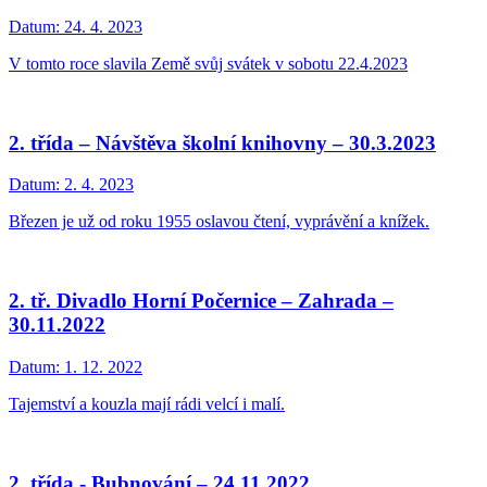
Datum:
24. 4. 2023
V tomto roce slavila Země svůj svátek v sobotu 22.4.2023
2. třída – Návštěva školní knihovny – 30.3.2023
Datum:
2. 4. 2023
Březen je už od roku 1955 oslavou čtení, vyprávění a knížek.
2. tř. Divadlo Horní Počernice – Zahrada –
30.11.2022
Datum:
1. 12. 2022
Tajemství a kouzla mají rádi velcí i malí.
2. třída - Bubnování – 24.11.2022