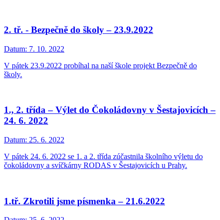
2. tř. - Bezpečně do školy – 23.9.2022
Datum:
7. 10. 2022
V pátek 23.9.2022 probíhal na naší škole projekt Bezpečně do
školy.
1., 2. třída – Výlet do Čokoládovny v Šestajovicích –
24. 6. 2022
Datum:
25. 6. 2022
V pátek 24. 6. 2022 se 1. a 2. třída zúčastnila školního výletu do
čokoládovny a svíčkárny RODAS v Šestajovicích u Prahy.
1.tř. Zkrotili jsme písmenka – 21.6.2022
Datum:
25. 6. 2022