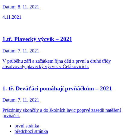
Datum:
8. 11. 2021
4.11.2021
1.tř. Plavecký výcvik – 2021
Datum:
7. 11. 2021
V průběhu září a začátkem října děti z první a druhé třídy
absolvovaly plavecký výcvik v Čelákovicích.
1. tř. Deváťáci pomáhají prvňáčkům – 2021
Datum:
7. 11. 2021
Prázdniny skončily a do školních lavic poprvé zasedli natěšení
prvňáčci.
první stránka
předchozí stránka