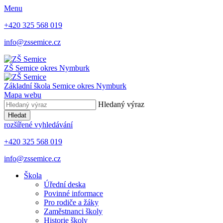
Menu
+420 325 568 019
info@zssemice.cz
ZŠ Semice
okres Nymburk
Základní škola Semice
okres Nymburk
Mapa webu
Hledaný výraz
Hledat
rozšířené vyhledávání
+420 325 568 019
info@zssemice.cz
Škola
Úřední deska
Povinné informace
Pro rodiče a žáky
Zaměstnanci školy
Historie školy