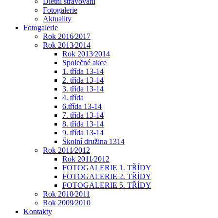
Dietní stravování
Fotogalerie
Aktuality
Fotogalerie
Rok 2016⁄2017
Rok 2013⁄2014
Rok 2013⁄2014
Společné akce
1. třída 13-14
2. třída 13-14
3. třída 13-14
4. třída
6.třída 13-14
7. třída 13-14
8. třída 13-14
9. třída 13-14
Školní družina 1314
Rok 2011⁄2012
Rok 2011⁄2012
FOTOGALERIE 1. TŘÍDY
FOTOGALERIE 2. TŘÍDY
FOTOGALERIE 5. TŘÍDY
Rok 2010⁄2011
Rok 2009⁄2010
Kontakty