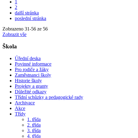
1
2
další stránka
poslední stránka
Zobrazeno
31
-
56
ze 56
Zobrazit vše
Škola
Úřední deska
Povinné informace
Pro rodiče a žáky
Zaměstnanci školy
Historie školy
Projekty a granty
Důležité odkazy
Třídní schůzky a pedagogické rady
Archivace
Akce
Třídy
1. třída
2. třída
3. třída
4. třída