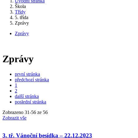
Úvodní stránka
Škola
Třídy
5. třída
Zprávy
Zprávy
Zprávy
první stránka
předchozí stránka
1
2
další stránka
poslední stránka
Zobrazeno
31
-
56
ze 56
Zobrazit vše
3. tř. Vánoční besídka – 22.12.2023