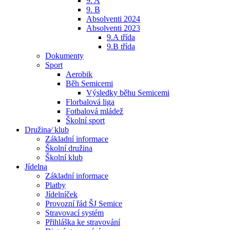
9. A
9. B
Absolventi 2024
Absolventi 2023
9.A třída
9.B třída
Dokumenty
Sport
Aerobik
Běh Semicemi
Výsledky běhu Semicemi
Florbalová liga
Fotbalová mládež
Školní sport
Družina⁄ klub
Základní informace
Školní družina
Školní klub
Jídelna
Základní informace
Platby
Jídelníček
Provozní řád ŠJ Semice
Stravovací systém
Přihláška ke stravování