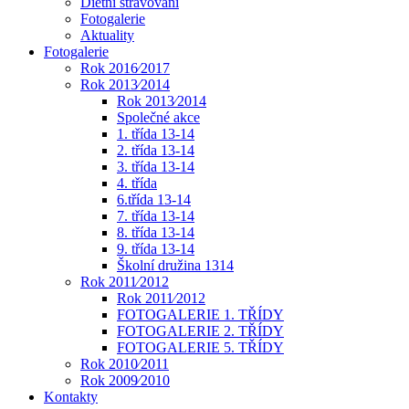
Dietní stravování
Fotogalerie
Aktuality
Fotogalerie
Rok 2016⁄2017
Rok 2013⁄2014
Rok 2013⁄2014
Společné akce
1. třída 13-14
2. třída 13-14
3. třída 13-14
4. třída
6.třída 13-14
7. třída 13-14
8. třída 13-14
9. třída 13-14
Školní družina 1314
Rok 2011⁄2012
Rok 2011⁄2012
FOTOGALERIE 1. TŘÍDY
FOTOGALERIE 2. TŘÍDY
FOTOGALERIE 5. TŘÍDY
Rok 2010⁄2011
Rok 2009⁄2010
Kontakty