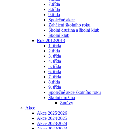
7.třída
8.třída
9.třída
Společné akce
Zahájení školního roku
Školní družina a školní klub
Školní klub
Rok 2012⁄2013
1. třída
2.třída
3. třída
4. třída
5. třída
6. třída
7. třída
8.třída
9. třída
Společné akce školního roku
Školní družina
Zprávy
Akce
Akce 2025⁄2026
Akce 2024⁄2025
Akce 2023⁄2024
Akce 2022⁄2023