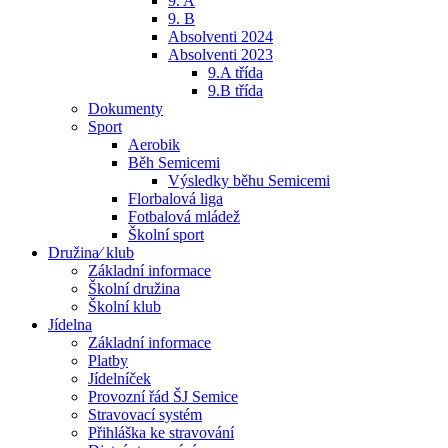
9. A
9. B
Absolventi 2024
Absolventi 2023
9.A třída
9.B třída
Dokumenty
Sport
Aerobik
Běh Semicemi
Výsledky běhu Semicemi
Florbalová liga
Fotbalová mládež
Školní sport
Družina⁄ klub
Základní informace
Školní družina
Školní klub
Jídelna
Základní informace
Platby
Jídelníček
Provozní řád ŠJ Semice
Stravovací systém
Přihláška ke stravování