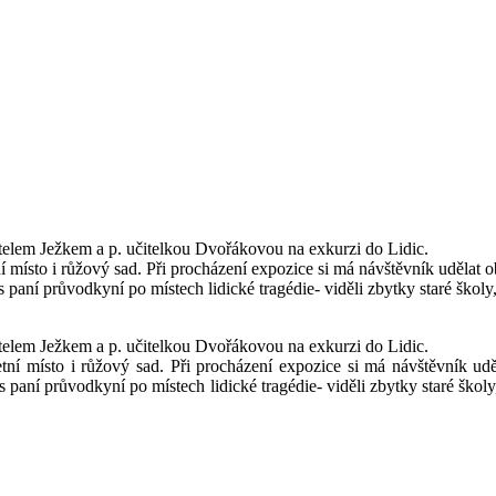
učitelem Ježkem a p. učitelkou Dvořákovou na exkurzi do Lidic.
 místo i růžový sad. Při procházení expozice si má návštěvník udělat ob
 paní průvodkyní po místech lidické tragédie- viděli zbytky staré škol
učitelem Ježkem a p. učitelkou Dvořákovou na exkurzi do Lidic.
tní místo i růžový sad. Při procházení expozice si má návštěvník uděl
 paní průvodkyní po místech lidické tragédie- viděli zbytky staré ško