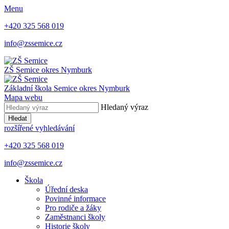
Menu
+420 325 568 019
info@zssemice.cz
ZŠ Semice
okres Nymburk
Základní škola Semice
okres Nymburk
Mapa webu
Hledaný výraz
Hledat
rozšířené vyhledávání
+420 325 568 019
info@zssemice.cz
Škola
Úřední deska
Povinné informace
Pro rodiče a žáky
Zaměstnanci školy
Historie školy