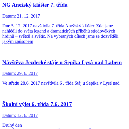
NG Anežský klášter 7. třída
Datum:
21. 12. 2017
Dne 5. 12. 2017 navštívila 7. třída Anežský klášter. Zde jsme
nahlédli do světa legend a dramatických příběhů středověkých
hrdinů – světců a světic. Na vybraných dílech jsme se dozvěděli,
jakým způsobem
Návštěva Jezdecké stáje u Sepíka Lysá nad Labem
Datum:
29. 6. 2017
Ve středu 28.6. 2017 navštívila 6 . třída Stáj u Sepíka v Lysé nad
Školní výlet 6. třída 7.6. 2017
Datum:
12. 6. 2017
Druhý den