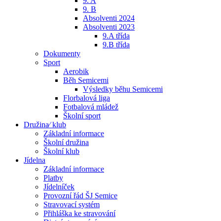
9. A
9. B
Absolventi 2024
Absolventi 2023
9.A třída
9.B třída
Dokumenty
Sport
Aerobik
Běh Semicemi
Výsledky běhu Semicemi
Florbalová liga
Fotbalová mládež
Školní sport
Družina⁄ klub
Základní informace
Školní družina
Školní klub
Jídelna
Základní informace
Platby
Jídelníček
Provozní řád ŠJ Semice
Stravovací systém
Přihláška ke stravování