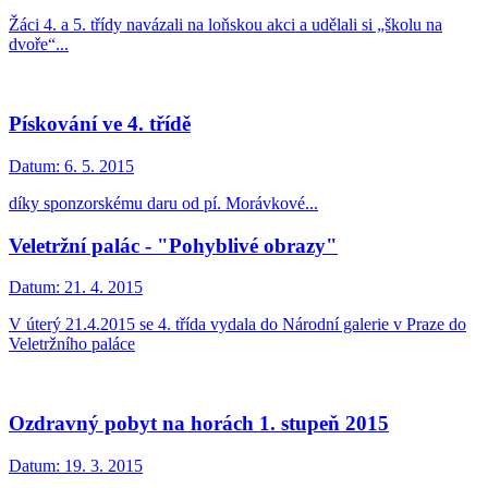
Žáci 4. a 5. třídy navázali na loňskou akci a udělali si „školu na
dvoře“...
Pískování ve 4. třídě
Datum:
6. 5. 2015
díky sponzorskému daru od pí. Morávkové...
Veletržní palác - "Pohyblivé obrazy"
Datum:
21. 4. 2015
V úterý 21.4.2015 se 4. třída vydala do Národní galerie v Praze do
Veletržního paláce
Ozdravný pobyt na horách 1. stupeň 2015
Datum:
19. 3. 2015