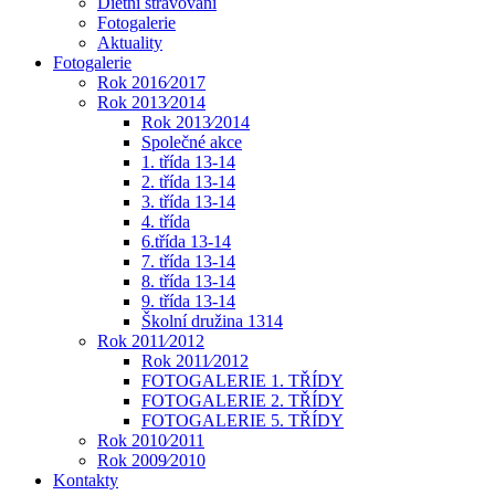
Dietní stravování
Fotogalerie
Aktuality
Fotogalerie
Rok 2016⁄2017
Rok 2013⁄2014
Rok 2013⁄2014
Společné akce
1. třída 13-14
2. třída 13-14
3. třída 13-14
4. třída
6.třída 13-14
7. třída 13-14
8. třída 13-14
9. třída 13-14
Školní družina 1314
Rok 2011⁄2012
Rok 2011⁄2012
FOTOGALERIE 1. TŘÍDY
FOTOGALERIE 2. TŘÍDY
FOTOGALERIE 5. TŘÍDY
Rok 2010⁄2011
Rok 2009⁄2010
Kontakty